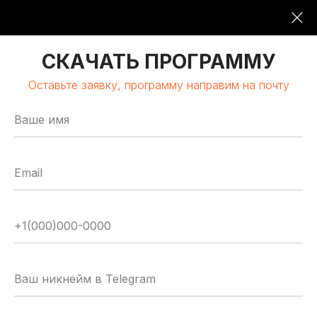
09:00-19:00
16 ОКТЯБРЯ 2026
СКАЧАТЬ ПРОГРАММУ
Оставьте заявку, программу направим на почту
МОСКВА | КЛАСТЕР «ЛОМОНОСОВ»
GLOBAL
TECH
FORUM
Цифровая трансформация
и автоматизация бизнеса