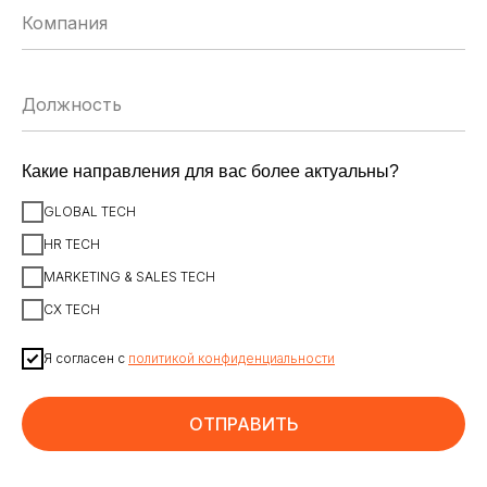
ЗАРЕГИСТРИРОВАТЬСЯ
Какие направления для вас более актуальны?
ИСКУССТВЕННЫЙ ИНТЕЛЛЕКТ
AI-АГЕНТЫ
GLOBAL TECH
ИМПОРТОЗАМЕЩЕНИЕ
ЦИФРОВИЗАЦИЯ
HR TECH
MARKETING & SALES TECH
ИНФОРМАЦИОННАЯ БЕЗОПАСНОСТЬ
LMS
CX TECH
АВТОМАТИЗАЦИЯ КЛИЕНТСКОГО СЕРВИСА
Я согласен с
политикой конфиденциальности
ОБЛАЧНЫЕ ТЕХНОЛОГИИ
HR-ПЛАТФОРМЫ
АВТОМАТИЗАЦИЯ БИЗНЕС-ПРОЦЕССОВ
CRM
ОТПРАВИТЬ
ЧАТ-БОТЫ
КЭДО
АВТОМАТИЗАЦИЯ HR