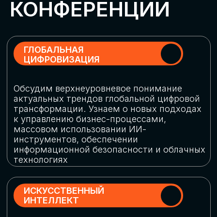
Обменяемся опытом, какие ИИ-решения
в маркетинге и продажах наиболее
востребованы, какие аналитические
платформы и сервисы управления
рекламными кампаниями показывают
наибольшую эффективность
ИНДУСТРИАЛЬНАЯ
РОБОТИЗАЦИЯ
Узнаем, в каких отраслях ИИ
«материализуется», какие роботы
решают сложные бизнес-задачи, а где
только обсуждают концепции
роботизации и потенциальные бюджеты
на тестирование образцов
КИБЕРБЕЗОПАСНОСТЬ
Выясним, как в наши дни уверенно
защищать свой бизнес от киберугроз
нового поколения и не превратить