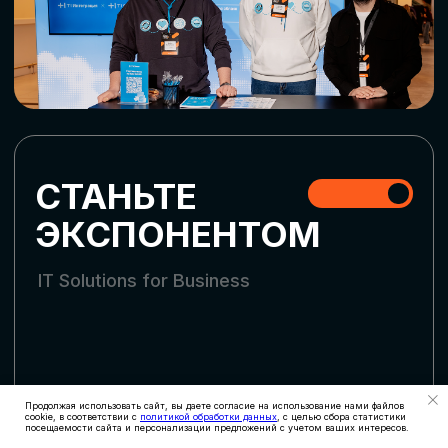
СТАТЬ УЧАСТНИКОМ
АККРЕДИТАЦИЯ
СМИ
Продолжая использовать сайт, вы даете согласие на использование нами файлов
cookie, в соответствии с
политикой обработки данных
, с целью сбора статистики
посещаемости сайта и персонализации предложений с учетом ваших интересов.