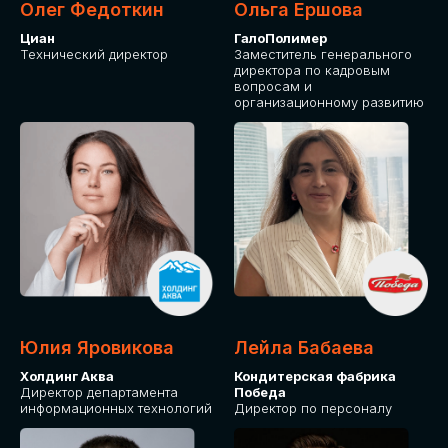
Олег Федоткин
Ольга Ершова
Циан
ГалоПолимер
Технический директор
Заместитель генерального
директора по кадровым
вопросам и
организационному развитию
Юлия Яровикова
Лейла Бабаева
Холдинг Аква
Кондитерская фабрика
Директор департамента
Победа
информационных технологий
Директор по персоналу