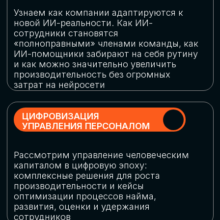
обеспечение кибербезопасности в
огромную статью затрат
ОБЛАЧНЫЕ ТЕХНОЛОГИИ
Подискутируем, какие облачные решения
существуют на рынке и почему
использование мультиоблачных моделей
не только снижает затраты, но и
становится ключевым элементом
«пересборки» бизнес-моделей
СКАЧАТЬ
ПРОГРАММУ
КОНФЕРЕНЦИИ
Оставьте заявку, мы направим вам