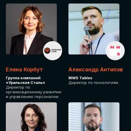
Елена Корбут
Александр Антипов
Группа компаний
MWS Tables
«Уральская Сталь»
Директор по технологиям
Директор по
организационному развитию
и управлению персоналом
СТАТЬ
СПИКЕРОМ
IT Solutions for Business