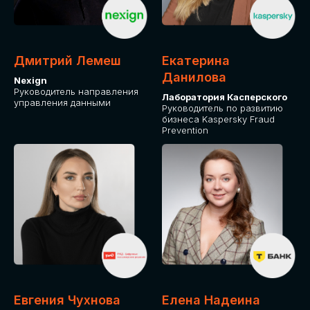
ОТ ФИЗИЧЕСКОГО ЛИЦА
Оплата через сервис Timepad
ПРИОБРЕСТИ БИЛЕТ
Дмитрий Лемеш
Екатерина
Данилова
Nexign
Руководитель направления
Лаборатория Касперского
управления данными
Руководитель по развитию
бизнеса Kaspersky Fraud
Prevention
Евгения Чухнова
Елена Надеина