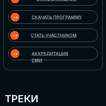
ЦИФРОВИЗАЦИЯ
УПРАВЛЕНИЯ ПЕРСОНАЛОМ
Рассмотрим управление человеческим
капиталом в цифровую эпоху:
комплексные решения для роста
производительности и кейсы
оптимизации процессов найма,
развития, оценки и удержания
сотрудников
ЦИФРОВИЗАЦИЯ
КЛИЕНТСКОГО СЕРВИСА
Разберем кейсы в сфере цифровизации
сопровождения клиентского пути,
включая применение CRM-систем, чат-
ботов, голосовых помощников и
различных аналитических инструментов
ЦИФРОВИЗАЦИЯ
МАРКЕТИНГА И ПРОДАЖ