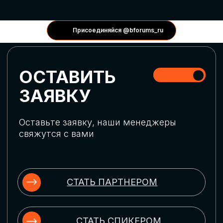
КОНФЕРЕНЦИИ
Присоединяйся @bforums_ru
ГЛОБАЛЬНАЯ
ЦИФРОВИЗАЦИЯ
Обсудим верхнеуровневое понимание
актуальных трендов глобальной цифровой
трансформации. Узнаем о новых подходах
к управлению бизнес-процессами,
массовом использовании ИИ-
инструментов, обеспечении
информационной безопасности и облачных
технологиях
ИСКУССТВЕННЫЙ
ИНТЕЛЛЕКТ
Узнаем как компании адаптируются к
новой ИИ-реальности. Как ИИ-
сотрудники становятся
«полноправными» членами команды, как
ИИ-помощники забирают на себя рутину
и как можно значительно увеличить
производительность без огромных
затрат на нейросети