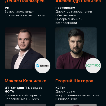
Денис Пономарев
Александр Шепилов
VK
Ростелеком
Заместитель вице-
Директор направления
президента по персоналу
обеспечения
информационной
безопасности
Какие направления для вас более актуальны?
GLOBAL TECH
HR TECH
MARKETING & SALES TECH
CX TECH
Я согласен с
политикой конфиденциальности
Максим Корниенко
Георгий Шатиров
ИТ-холдинг Т1, вендор
К2Тех
НОТА
Директор по
ОТПРАВИТЬ
Коммерческий директор
искусственному интеллекту
направления HR Tech
и инновациям