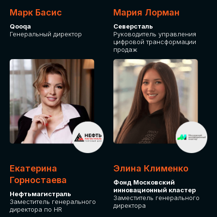
Марк Басис
Мария Лорман
Qooqa
Северсталь
Генеральный директор
Руководитель управления
цифровой трансформации
продаж
СТАНЬТЕ
ЭКСПОНЕНТОМ
IT Solutions for Business
Приглашаем стать партнером GLOBAL
Екатерина
Элина Клименко
TECH FORUM и презентовать ваши
Горностаева
Фонд Московский
решения целевой аудитории. Будем
инновационный кластер
рады сотрудничеству!
Нефтьмагистраль
Заместитель генерального
Заместитель генерального
директора
директора по HR