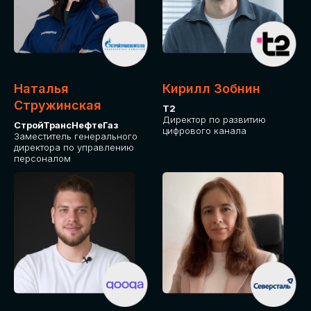
Приглашаем стать спикером GLOBAL
TECH FORUM и поделиться своим
опытом и экспертизой. Будем рады
сотрудничеству!
Наталья
Кирилл Зобнин
СТАТЬ СПИКЕРОМ
Стружинская
Т2
Директор по развитию
СтройТрансНефтеГаз
цифрового канала
Заместитель генерального
директора по управлению
персоналом
СРЕДИ ПАРТНЕРОВ
МЕРОПРИЯТИЯ