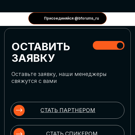
КОНФЕРЕНЦИИ
Присоединяйся @bforums_ru
ГЛОБАЛЬНАЯ
ЦИФРОВИЗАЦИЯ
Обсудим верхнеуровневое понимание
актуальных трендов глобальной цифровой
трансформации. Узнаем о новых подходах
к управлению бизнес-процессами,
массовом использовании ИИ-
инструментов, обеспечении
информационной безопасности и облачных
технологиях
ИСКУССТВЕННЫЙ
ИНТЕЛЛЕКТ
Узнаем как компании адаптируются к
новой ИИ-реальности. Как ИИ-
сотрудники становятся
«полноправными» членами команды, как
ИИ-помощники забирают на себя рутину
и как можно значительно увеличить
производительность без огромных
затрат на нейросети