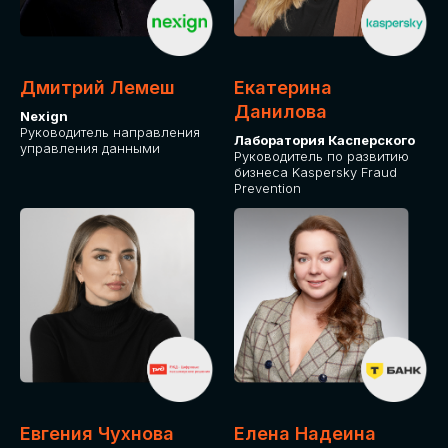
ДЛЯ ОПЛАТЫ БИЛЕТОВ
ОТ ФИЗИЧЕСКОГО ЛИЦА
Дмитрий Лемеш
Екатерина
Оплата через сервис Timepad
Данилова
Nexign
Руководитель направления
Лаборатория Касперского
управления данными
ПРИОБРЕСТИ БИЛЕТ
Руководитель по развитию
бизнеса Kaspersky Fraud
Prevention
Евгения Чухнова
Елена Надеина