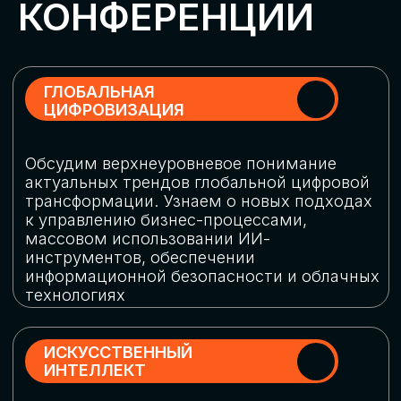
Обменяемся опытом, какие ИИ-решения
в маркетинге и продажах наиболее
востребованы, какие аналитические
платформы и сервисы управления
рекламными кампаниями показывают
наибольшую эффективность
ИНДУСТРИАЛЬНАЯ
РОБОТИЗАЦИЯ
Узнаем, в каких отраслях ИИ
«материализуется», какие роботы
решают сложные бизнес-задачи, а где
только обсуждают концепции
роботизации и потенциальные бюджеты
на тестирование образцов
КИБЕРБЕЗОПАСНОСТЬ
Выясним, как в наши дни уверенно
защищать свой бизнес от киберугроз
нового поколения и не превратить