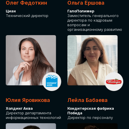
Олег Федоткин
Ольга Ершова
Циан
ГалоПолимер
Технический директор
Заместитель генерального
директора по кадровым
вопросам и
организационному развитию
Юлия Яровикова
Лейла Бабаева
Холдинг Аква
Кондитерская фабрика
Директор департамента
Победа
информационных технологий
Директор по персоналу