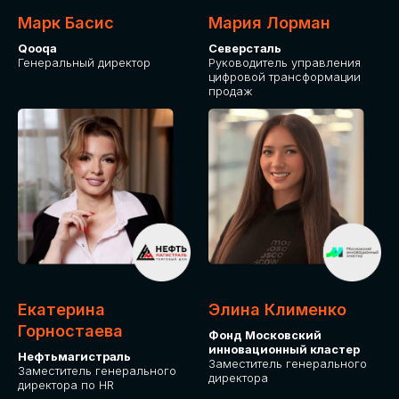
Марк Басис
Мария Лорман
Qooqa
Северсталь
Генеральный директор
Руководитель управления
цифровой трансформации
продаж
СТАНЬТЕ
ЭКСПОНЕНТОМ
IT Solutions for Business
Приглашаем стать партнером GLOBAL
Екатерина
Элина Клименко
TECH FORUM и презентовать ваши
Горностаева
Фонд Московский
решения целевой аудитории. Будем
инновационный кластер
рады сотрудничеству!
Нефтьмагистраль
Заместитель генерального
Заместитель генерального
директора
директора по HR