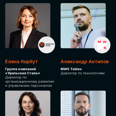
Елена Корбут
Александр Антипов
Группа компаний
MWS Tables
«Уральская Сталь»
Директор по технологиям
Директор по
организационному развитию
и управлению персоналом
СТАТЬ
СПИКЕРОМ
IT Solutions for Business