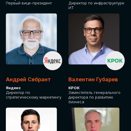
Первый вице-президент
Директор по инфраструктуре
ИТ
СКАЧАТЬ ПРОГРАММУ
Андрей Себрант
Валентин Губарев
Оставьте заявку, программу направим на
Яндекс
КРОК
почту
Директор по
Заместитель генерального
стратегическому маркетингу
директора по развитию
бизнеса