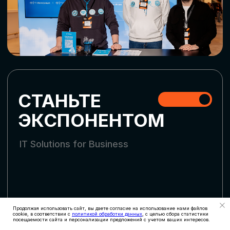
СКАЧАТЬ ПРОГРАММУ
СТАТЬ УЧАСТНИКОМ
АККРЕДИТАЦИЯ
СМИ
Продолжая использовать сайт, вы даете согласие на использование нами файлов
cookie, в соответствии с
политикой обработки данных
, с целью сбора статистики
посещаемости сайта и персонализации предложений с учетом ваших интересов.