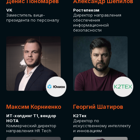
Денис Пономарев
Александр Шепилов
Я согласен с
политикой конфиденциальности
VK
Ростелеком
Заместитель вице-
Директор направления
президента по персоналу
обеспечения
ОТПРАВИТЬ
информационной
безопасности
Максим Корниенко
Георгий Шатиров
ИТ-холдинг Т1, вендор
К2Тех
НОТА
Директор по
Коммерческий директор
искусственному интеллекту
направления HR Tech
и инновациям