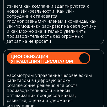
обеспечение кибербезопасности в
огромную статью затрат
ОБЛАЧНЫЕ ТЕХНОЛОГИИ
Подискутируем, какие облачные решения
существуют на рынке и почему
использование мультиоблачных моделей
не только снижает затраты, но и
становится ключевым элементом
«пересборки» бизнес-моделей
СКАЧАТЬ
ПРОГРАММУ
КОНФЕРЕНЦИИ
Оставьте заявку, мы направим вам