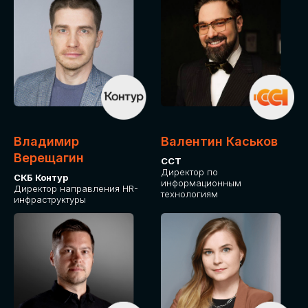
Владимир
Валентин Каськов
Верещагин
ССТ
Директор по
СКБ Контур
информационным
Директор направления HR-
технологиям
инфраструктуры