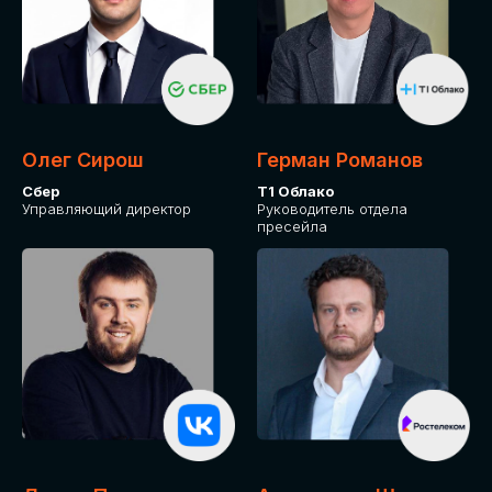
Олег Сирош
Герман Романов
Сбер
Т1 Облако
Управляющий директор
Руководитель отдела
пресейла
Какие направления для вас более актуальны?
GLOBAL TECH
HR TECH
MARKETING & SALES TECH
CX TECH