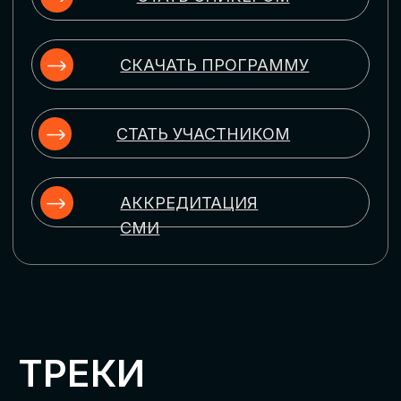
ЦИФРОВИЗАЦИЯ
УПРАВЛЕНИЯ ПЕРСОНАЛОМ
Рассмотрим управление человеческим
капиталом в цифровую эпоху:
комплексные решения для роста
производительности и кейсы
оптимизации процессов найма,
развития, оценки и удержания
сотрудников
ЦИФРОВИЗАЦИЯ
КЛИЕНТСКОГО СЕРВИСА
Разберем кейсы в сфере цифровизации
сопровождения клиентского пути,
включая применение CRM-систем, чат-
ботов, голосовых помощников и
различных аналитических инструментов
ЦИФРОВИЗАЦИЯ
МАРКЕТИНГА И ПРОДАЖ