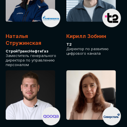
Приглашаем стать спикером GLOBAL
TECH FORUM и поделиться своим
опытом и экспертизой. Будем рады
сотрудничеству!
Наталья
Кирилл Зобнин
СТАТЬ СПИКЕРОМ
Стружинская
Т2
Директор по развитию
СтройТрансНефтеГаз
цифрового канала
Заместитель генерального
директора по управлению
персоналом
СРЕДИ ПАРТНЕРОВ
МЕРОПРИЯТИЯ