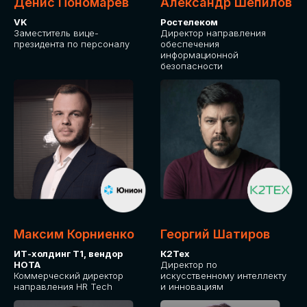
Денис Пономарев
Александр Шепилов
VK
Ростелеком
Заместитель вице-
Директор направления
президента по персоналу
обеспечения
информационной
безопасности
Максим Корниенко
Георгий Шатиров
ИТ-холдинг Т1, вендор
К2Тех
НОТА
Директор по
Коммерческий директор
искусственному интеллекту
направления HR Tech
и инновациям