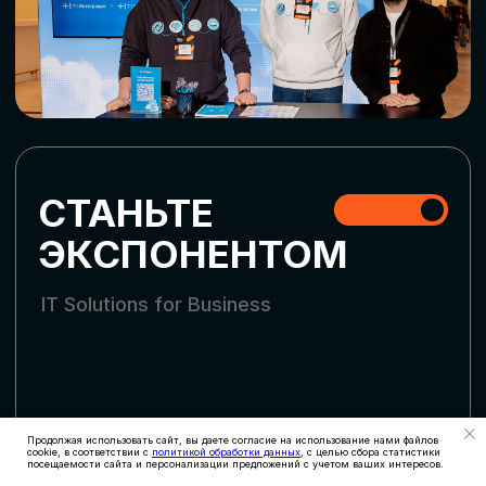
СКАЧАТЬ ПРОГРАММУ
СТАТЬ УЧАСТНИКОМ
АККРЕДИТАЦИЯ
СМИ
Продолжая использовать сайт, вы даете согласие на использование нами файлов
cookie, в соответствии с
политикой обработки данных
, с целью сбора статистики
посещаемости сайта и персонализации предложений с учетом ваших интересов.