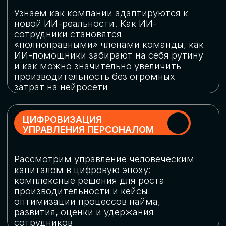
обеспечение кибербезопасности в
огромную статью затрат
ОБЛАЧНЫЕ ТЕХНОЛОГИИ
Подискутируем, какие облачные решения
существуют на рынке и почему
использование мультиоблачных моделей
не только снижает затраты, но и
становится ключевым элементом
«пересборки» бизнес-моделей
СКАЧАТЬ
ПРОГРАММУ
КОНФЕРЕНЦИИ
Оставьте заявку, мы направим вам