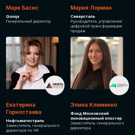
Марк Басис
Мария Лорман
Qooqa
Северсталь
Генеральный директор
Руководитель управления
цифровой трансформации
продаж
СТАНЬТЕ
ЭКСПОНЕНТОМ
IT Solutions for Business
Приглашаем стать партнером GLOBAL
Екатерина
Элина Клименко
TECH FORUM и презентовать ваши
Горностаева
Фонд Московский
решения целевой аудитории. Будем
инновационный кластер
рады сотрудничеству!
Нефтьмагистраль
Заместитель генерального
Заместитель генерального
директора
директора по HR