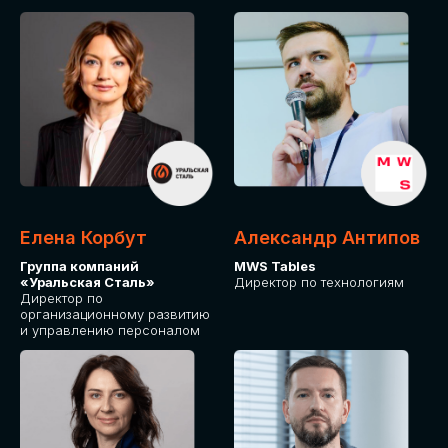
Елена Корбут
Александр Антипов
Группа компаний
MWS Tables
«Уральская Сталь»
Директор по технологиям
Директор по
организационному развитию
и управлению персоналом
СТАТЬ
СПИКЕРОМ
IT Solutions for Business