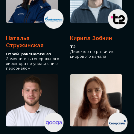
Приглашаем стать спикером GLOBAL
TECH FORUM и поделиться своим
опытом и экспертизой. Будем рады
сотрудничеству!
Наталья
Кирилл Зобнин
СТАТЬ СПИКЕРОМ
Стружинская
Т2
Директор по развитию
СтройТрансНефтеГаз
цифрового канала
Заместитель генерального
директора по управлению
персоналом
СРЕДИ ПАРТНЕРОВ
МЕРОПРИЯТИЯ