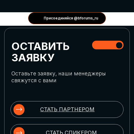
КОНФЕРЕНЦИИ
Присоединяйся @bforums_ru
ГЛОБАЛЬНАЯ
ЦИФРОВИЗАЦИЯ
Обсудим верхнеуровневое понимание
актуальных трендов глобальной цифровой
трансформации. Узнаем о новых подходах
к управлению бизнес-процессами,
массовом использовании ИИ-
инструментов, обеспечении
информационной безопасности и облачных
технологиях
ИСКУССТВЕННЫЙ
ИНТЕЛЛЕКТ
Узнаем как компании адаптируются к
новой ИИ-реальности. Как ИИ-
сотрудники становятся
«полноправными» членами команды, как
ИИ-помощники забирают на себя рутину
и как можно значительно увеличить
производительность без огромных
затрат на нейросети