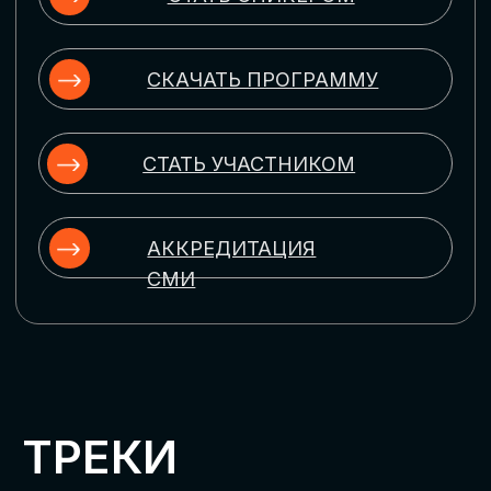
ЦИФРОВИЗАЦИЯ
УПРАВЛЕНИЯ ПЕРСОНАЛОМ
Рассмотрим управление человеческим
капиталом в цифровую эпоху:
комплексные решения для роста
производительности и кейсы
оптимизации процессов найма,
развития, оценки и удержания
сотрудников
ЦИФРОВИЗАЦИЯ
КЛИЕНТСКОГО СЕРВИСА
Разберем кейсы в сфере цифровизации
сопровождения клиентского пути,
включая применение CRM-систем, чат-
ботов, голосовых помощников и
различных аналитических инструментов
ЦИФРОВИЗАЦИЯ
МАРКЕТИНГА И ПРОДАЖ