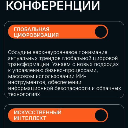
Обменяемся опытом, какие ИИ-решения
в маркетинге и продажах наиболее
востребованы, какие аналитические
платформы и сервисы управления
рекламными кампаниями показывают
наибольшую эффективность
ИНДУСТРИАЛЬНАЯ
РОБОТИЗАЦИЯ
Узнаем, в каких отраслях ИИ
«материализуется», какие роботы
решают сложные бизнес-задачи, а где
только обсуждают концепции
роботизации и потенциальные бюджеты
на тестирование образцов
КИБЕРБЕЗОПАСНОСТЬ
Выясним, как в наши дни уверенно
защищать свой бизнес от киберугроз
нового поколения и не превратить