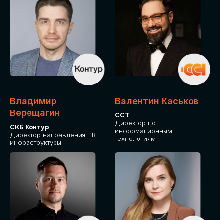
Владимир
Валентин Каськов
Верещагин
ССТ
Директор по
СКБ Контур
информационным
Директор направления HR-
технологиям
инфраструктуры