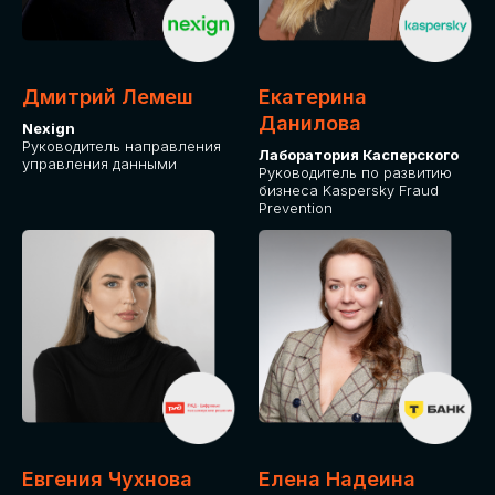
ДЛЯ ОПЛАТЫ БИЛЕТОВ
ОТ ФИЗИЧЕСКОГО ЛИЦА
Дмитрий Лемеш
Екатерина
Оплата через сервис Timepad
Данилова
Nexign
Руководитель направления
Лаборатория Касперского
управления данными
ПРИОБРЕСТИ БИЛЕТ
Руководитель по развитию
бизнеса Kaspersky Fraud
Prevention
Евгения Чухнова
Елена Надеина