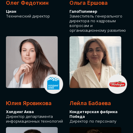
Олег Федоткин
Ольга Ершова
Циан
ГалоПолимер
Технический директор
Заместитель генерального
директора по кадровым
вопросам и
организационному развитию
Юлия Яровикова
Лейла Бабаева
Холдинг Аква
Кондитерская фабрика
Директор департамента
Победа
информационных технологий
Директор по персоналу