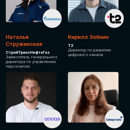
Приглашаем стать спикером GLOBAL
TECH FORUM и поделиться своим
опытом и экспертизой. Будем рады
сотрудничеству!
Наталья
Кирилл Зобнин
СТАТЬ СПИКЕРОМ
Стружинская
Т2
Директор по развитию
СтройТрансНефтеГаз
цифрового канала
Заместитель генерального
директора по управлению
персоналом
СРЕДИ ПАРТНЕРОВ
МЕРОПРИЯТИЯ