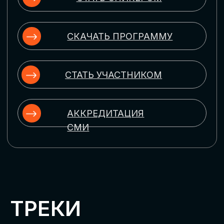
ЦИФРОВИЗАЦИЯ
УПРАВЛЕНИЯ ПЕРСОНАЛОМ
Рассмотрим управление человеческим
капиталом в цифровую эпоху:
комплексные решения для роста
производительности и кейсы
оптимизации процессов найма,
развития, оценки и удержания
сотрудников
ЦИФРОВИЗАЦИЯ
КЛИЕНТСКОГО СЕРВИСА
Разберем кейсы в сфере цифровизации
сопровождения клиентского пути,
включая применение CRM-систем, чат-
ботов, голосовых помощников и
различных аналитических инструментов
ЦИФРОВИЗАЦИЯ
МАРКЕТИНГА И ПРОДАЖ