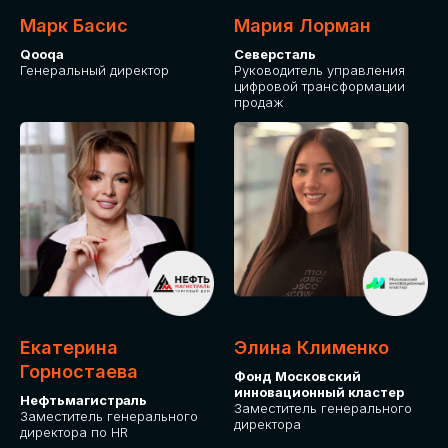
Марк Басис
Мария Лорман
Qooqa
Северсталь
Генеральный директор
Руководитель управления
цифровой трансформации
продаж
СТАНЬТЕ
ЭКСПОНЕНТОМ
IT Solutions for Business
Приглашаем стать партнером GLOBAL
Екатерина
Элина Клименко
TECH FORUM и презентовать ваши
Горностаева
Фонд Московский
решения целевой аудитории. Будем
инновационный кластер
рады сотрудничеству!
Нефтьмагистраль
Заместитель генерального
Заместитель генерального
директора
директора по HR