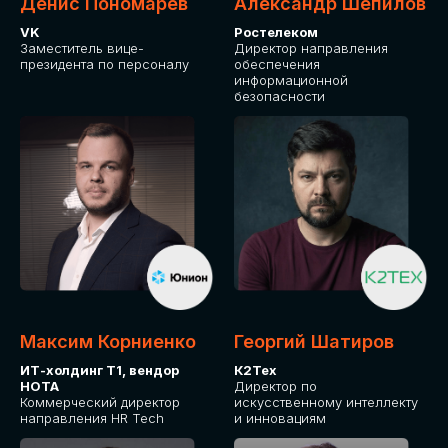
Денис Пономарев
Александр Шепилов
VK
Ростелеком
Заместитель вице-
Директор направления
президента по персоналу
обеспечения
информационной
безопасности
Максим Корниенко
Георгий Шатиров
ИТ-холдинг Т1, вендор
К2Тех
НОТА
Директор по
Коммерческий директор
искусственному интеллекту
направления HR Tech
и инновациям