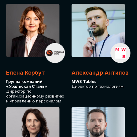
Елена Корбут
Александр Антипов
Группа компаний
MWS Tables
«Уральская Сталь»
Директор по технологиям
Директор по
организационному развитию
и управлению персоналом
СТАТЬ
СПИКЕРОМ
IT Solutions for Business