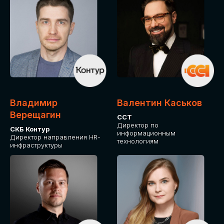
Владимир
Валентин Каськов
Верещагин
ССТ
Директор по
СКБ Контур
информационным
Директор направления HR-
технологиям
инфраструктуры