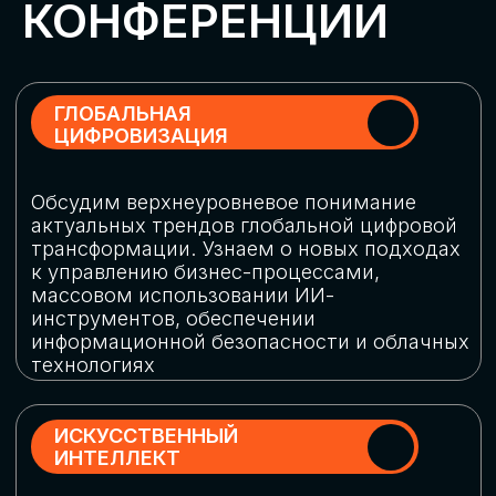
Обменяемся опытом, какие ИИ-решения
в маркетинге и продажах наиболее
востребованы, какие аналитические
платформы и сервисы управления
рекламными кампаниями показывают
наибольшую эффективность
ИНДУСТРИАЛЬНАЯ
РОБОТИЗАЦИЯ
Узнаем, в каких отраслях ИИ
«материализуется», какие роботы
решают сложные бизнес-задачи, а где
только обсуждают концепции
роботизации и потенциальные бюджеты
на тестирование образцов
КИБЕРБЕЗОПАСНОСТЬ
Выясним, как в наши дни уверенно
защищать свой бизнес от киберугроз
нового поколения и не превратить