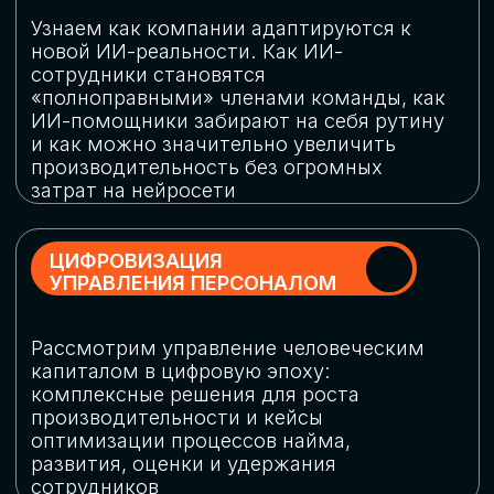
обеспечение кибербезопасности в
огромную статью затрат
ОБЛАЧНЫЕ ТЕХНОЛОГИИ
Подискутируем, какие облачные решения
существуют на рынке и почему
использование мультиоблачных моделей
не только снижает затраты, но и
становится ключевым элементом
«пересборки» бизнес-моделей
СКАЧАТЬ
ПРОГРАММУ
КОНФЕРЕНЦИИ
Оставьте заявку, мы направим вам