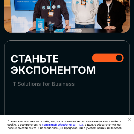
СКАЧАТЬ ПРОГРАММУ
СТАТЬ УЧАСТНИКОМ
АККРЕДИТАЦИЯ
СМИ
Продолжая использовать сайт, вы даете согласие на использование нами файлов
cookie, в соответствии с
политикой обработки данных
, с целью сбора статистики
посещаемости сайта и персонализации предложений с учетом ваших интересов.