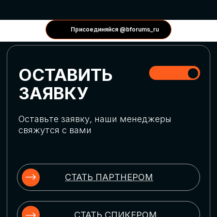
КОНФЕРЕНЦИИ
Присоединяйся @bforums_ru
ГЛОБАЛЬНАЯ
ЦИФРОВИЗАЦИЯ
Обсудим верхнеуровневое понимание
актуальных трендов глобальной цифровой
трансформации. Узнаем о новых подходах
к управлению бизнес-процессами,
массовом использовании ИИ-
инструментов, обеспечении
информационной безопасности и облачных
технологиях
ИСКУССТВЕННЫЙ
ИНТЕЛЛЕКТ
Узнаем как компании адаптируются к
новой ИИ-реальности. Как ИИ-
сотрудники становятся
«полноправными» членами команды, как
ИИ-помощники забирают на себя рутину
и как можно значительно увеличить
производительность без огромных
затрат на нейросети