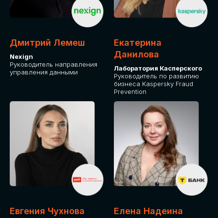
ДЛЯ ОПЛАТЫ БИЛЕТОВ
ОТ ФИЗИЧЕСКОГО ЛИЦА
Дмитрий Лемеш
Екатерина
Оплата через сервис Timepad
Данилова
Nexign
Руководитель направления
Лаборатория Касперского
управления данными
ПРИОБРЕСТИ БИЛЕТ
Руководитель по развитию
бизнеса Kaspersky Fraud
Prevention
Евгения Чухнова
Елена Надеина