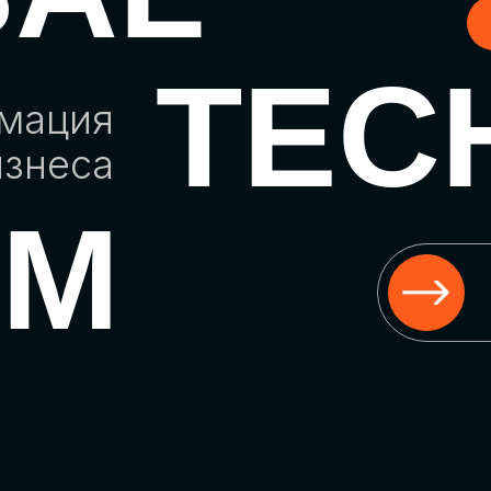
TEC
рмация
изнеса
UM