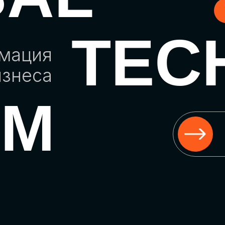
TEC
рмация
изнеса
UM