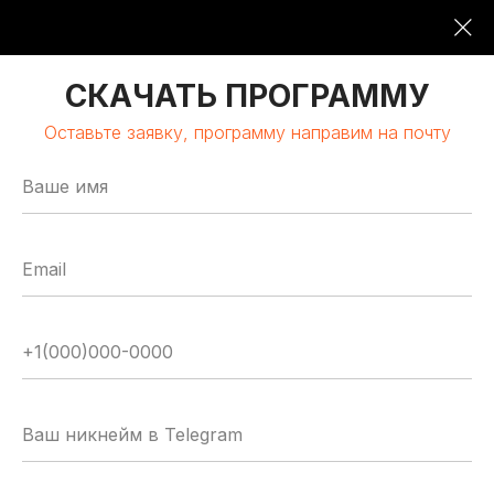
09:00-19:00
16 ОКТЯБРЯ 2026
СКАЧАТЬ ПРОГРАММУ
Оставьте заявку, программу направим на почту
МОСКВА | КЛАСТЕР «ЛОМОНОСОВ»
GLOBAL
TECH
FORUM
Цифровая трансформация
и автоматизация бизнеса