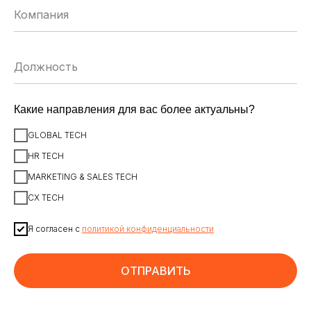
ЗАРЕГИСТРИРОВАТЬСЯ
Какие направления для вас более актуальны?
ИСКУССТВЕННЫЙ ИНТЕЛЛЕКТ
AI-АГЕНТЫ
GLOBAL TECH
ИМПОРТОЗАМЕЩЕНИЕ
ЦИФРОВИЗАЦИЯ
HR TECH
MARKETING & SALES TECH
ИНФОРМАЦИОННАЯ БЕЗОПАСНОСТЬ
LMS
CX TECH
АВТОМАТИЗАЦИЯ КЛИЕНТСКОГО СЕРВИСА
Я согласен с
политикой конфиденциальности
ОБЛАЧНЫЕ ТЕХНОЛОГИИ
HR-ПЛАТФОРМЫ
АВТОМАТИЗАЦИЯ БИЗНЕС-ПРОЦЕССОВ
CRM
ОТПРАВИТЬ
ЧАТ-БОТЫ
КЭДО
АВТОМАТИЗАЦИЯ HR