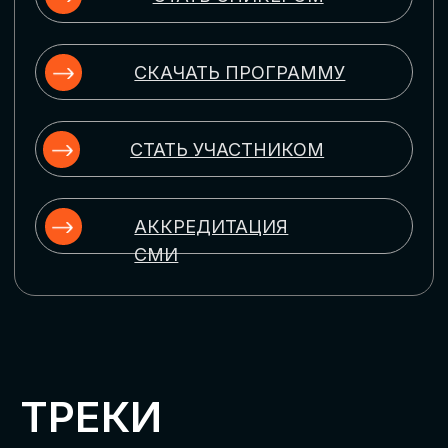
ЦИФРОВИЗАЦИЯ
УПРАВЛЕНИЯ ПЕРСОНАЛОМ
Рассмотрим управление человеческим
капиталом в цифровую эпоху:
комплексные решения для роста
производительности и кейсы
оптимизации процессов найма,
развития, оценки и удержания
сотрудников
ЦИФРОВИЗАЦИЯ
КЛИЕНТСКОГО СЕРВИСА
Разберем кейсы в сфере цифровизации
сопровождения клиентского пути,
включая применение CRM-систем, чат-
ботов, голосовых помощников и
различных аналитических инструментов
ЦИФРОВИЗАЦИЯ
МАРКЕТИНГА И ПРОДАЖ