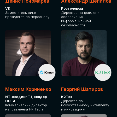
Денис Пономарев
Александр Шепилов
VK
Ростелеком
Заместитель вице-
Директор направления
президента по персоналу
обеспечения
информационной
безопасности
Максим Корниенко
Георгий Шатиров
ИТ-холдинг Т1, вендор
К2Тех
НОТА
Директор по
Коммерческий директор
искусственному интеллекту
направления HR Tech
и инновациям