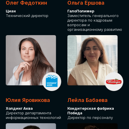
Олег Федоткин
Ольга Ершова
Циан
ГалоПолимер
Технический директор
Заместитель генерального
директора по кадровым
вопросам и
организационному развитию
Юлия Яровикова
Лейла Бабаева
Холдинг Аква
Кондитерская фабрика
Директор департамента
Победа
информационных технологий
Директор по персоналу