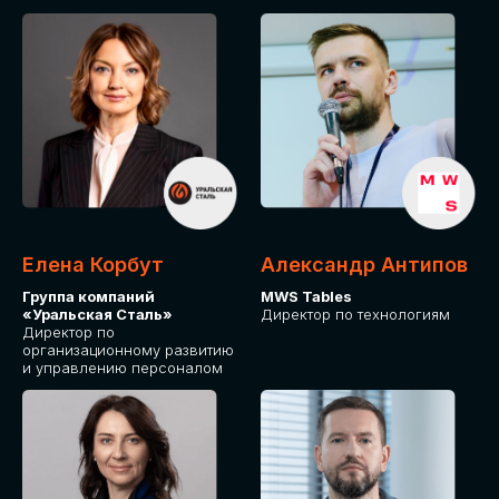
Елена Корбут
Александр Антипов
Группа компаний
MWS Tables
«Уральская Сталь»
Директор по технологиям
Директор по
организационному развитию
и управлению персоналом
СТАТЬ
СПИКЕРОМ
IT Solutions for Business