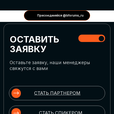
КОНФЕРЕНЦИИ
Присоединяйся @bforums_ru
ГЛОБАЛЬНАЯ
ЦИФРОВИЗАЦИЯ
Обсудим верхнеуровневое понимание
актуальных трендов глобальной цифровой
трансформации. Узнаем о новых подходах
к управлению бизнес-процессами,
массовом использовании ИИ-
инструментов, обеспечении
информационной безопасности и облачных
технологиях
ИСКУССТВЕННЫЙ
ИНТЕЛЛЕКТ
Узнаем как компании адаптируются к
новой ИИ-реальности. Как ИИ-
сотрудники становятся
«полноправными» членами команды, как
ИИ-помощники забирают на себя рутину
и как можно значительно увеличить
производительность без огромных
затрат на нейросети