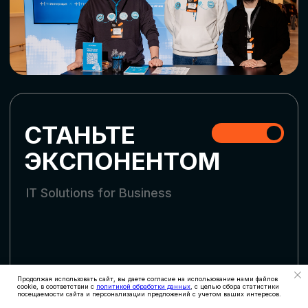
СКАЧАТЬ ПРОГРАММУ
СТАТЬ УЧАСТНИКОМ
АККРЕДИТАЦИЯ
СМИ
Продолжая использовать сайт, вы даете согласие на использование нами файлов
cookie, в соответствии с
политикой обработки данных
, с целью сбора статистики
посещаемости сайта и персонализации предложений с учетом ваших интересов.