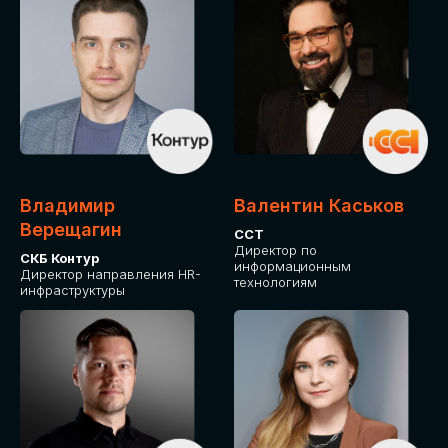
Владимир
Валентин Каськов
Верещагин
ССТ
Директор по
СКБ Контур
информационным
Директор направления HR-
технологиям
инфраструктуры