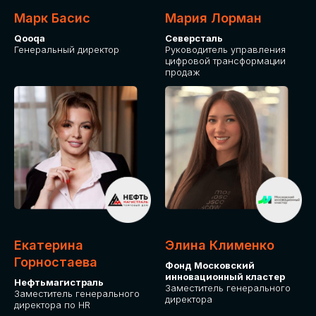
Марк Басис
Мария Лорман
Qooqa
Северсталь
Генеральный директор
Руководитель управления
цифровой трансформации
продаж
СТАНЬТЕ
ЭКСПОНЕНТОМ
IT Solutions for Business
Приглашаем стать партнером GLOBAL
Екатерина
Элина Клименко
TECH FORUM и презентовать ваши
Горностаева
Фонд Московский
решения целевой аудитории. Будем
инновационный кластер
рады сотрудничеству!
Нефтьмагистраль
Заместитель генерального
Заместитель генерального
директора
директора по HR