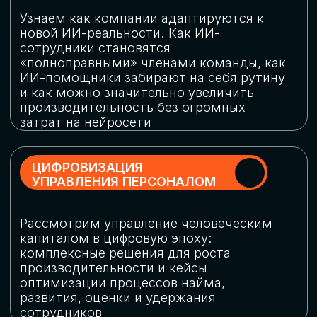
обеспечение кибербезопасности в
огромную статью затрат
ОБЛАЧНЫЕ ТЕХНОЛОГИИ
Подискутируем, какие облачные решения
существуют на рынке и почему
использование мультиоблачных моделей
не только снижает затраты, но и
становится ключевым элементом
«пересборки» бизнес-моделей
СКАЧАТЬ
ПРОГРАММУ
КОНФЕРЕНЦИИ
Оставьте заявку, мы направим вам