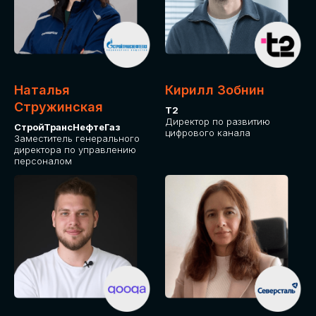
Приглашаем стать спикером GLOBAL
TECH FORUM и поделиться своим
опытом и экспертизой. Будем рады
сотрудничеству!
Наталья
Кирилл Зобнин
СТАТЬ СПИКЕРОМ
Стружинская
Т2
Директор по развитию
СтройТрансНефтеГаз
цифрового канала
Заместитель генерального
директора по управлению
персоналом
СРЕДИ ПАРТНЕРОВ
МЕРОПРИЯТИЯ