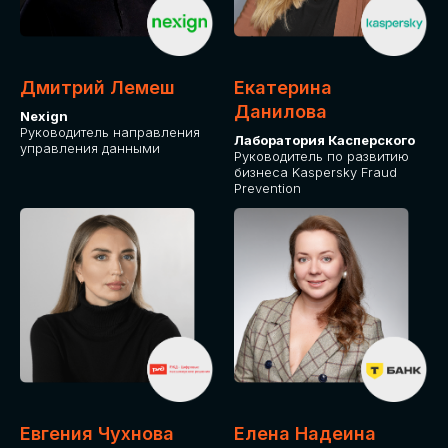
ДЛЯ ОПЛАТЫ БИЛЕТОВ
ОТ ФИЗИЧЕСКОГО ЛИЦА
Дмитрий Лемеш
Екатерина
Оплата через сервис Timepad
Данилова
Nexign
Руководитель направления
Лаборатория Касперского
управления данными
ПРИОБРЕСТИ БИЛЕТ
Руководитель по развитию
бизнеса Kaspersky Fraud
Prevention
Евгения Чухнова
Елена Надеина