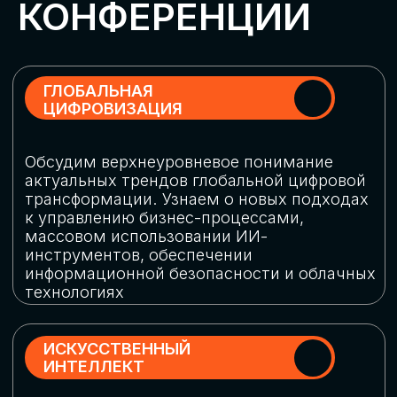
Обменяемся опытом, какие ИИ-решения
в маркетинге и продажах наиболее
востребованы, какие аналитические
платформы и сервисы управления
рекламными кампаниями показывают
наибольшую эффективность
ИНДУСТРИАЛЬНАЯ
РОБОТИЗАЦИЯ
Узнаем, в каких отраслях ИИ
«материализуется», какие роботы
решают сложные бизнес-задачи, а где
только обсуждают концепции
роботизации и потенциальные бюджеты
на тестирование образцов
КИБЕРБЕЗОПАСНОСТЬ
Выясним, как в наши дни уверенно
защищать свой бизнес от киберугроз
нового поколения и не превратить