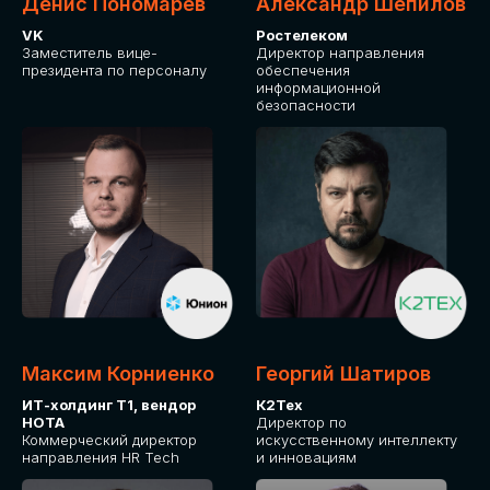
Денис Пономарев
Александр Шепилов
VK
Ростелеком
Заместитель вице-
Директор направления
президента по персоналу
обеспечения
информационной
безопасности
Максим Корниенко
Георгий Шатиров
ИТ-холдинг Т1, вендор
К2Тех
НОТА
Директор по
Коммерческий директор
искусственному интеллекту
направления HR Tech
и инновациям