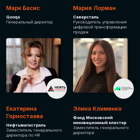
Марк Басис
Мария Лорман
Qooqa
Северсталь
Генеральный директор
Руководитель управления
цифровой трансформации
продаж
СТАНЬТЕ
ЭКСПОНЕНТОМ
IT Solutions for Business
Приглашаем стать партнером GLOBAL
Екатерина
Элина Клименко
TECH FORUM и презентовать ваши
Горностаева
Фонд Московский
решения целевой аудитории. Будем
инновационный кластер
рады сотрудничеству!
Нефтьмагистраль
Заместитель генерального
Заместитель генерального
директора
директора по HR