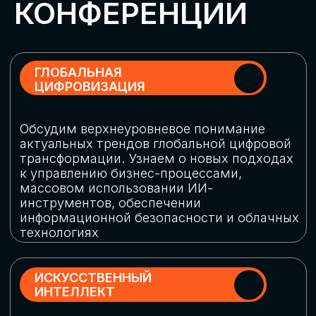
Обменяемся опытом, какие ИИ-решения
в маркетинге и продажах наиболее
востребованы, какие аналитические
платформы и сервисы управления
рекламными кампаниями показывают
наибольшую эффективность
ИНДУСТРИАЛЬНАЯ
РОБОТИЗАЦИЯ
Узнаем, в каких отраслях ИИ
«материализуется», какие роботы
решают сложные бизнес-задачи, а где
только обсуждают концепции
роботизации и потенциальные бюджеты
на тестирование образцов
КИБЕРБЕЗОПАСНОСТЬ
Выясним, как в наши дни уверенно
защищать свой бизнес от киберугроз
нового поколения и не превратить