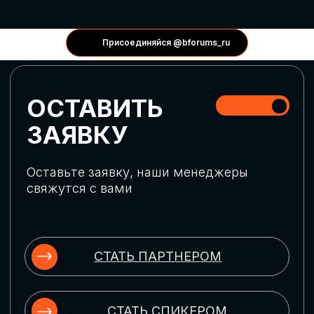
КОНФЕРЕНЦИИ
Присоединяйся @bforums_ru
ГЛОБАЛЬНАЯ
ЦИФРОВИЗАЦИЯ
Обсудим верхнеуровневое понимание
актуальных трендов глобальной цифровой
трансформации. Узнаем о новых подходах
к управлению бизнес-процессами,
массовом использовании ИИ-
инструментов, обеспечении
информационной безопасности и облачных
технологиях
ИСКУССТВЕННЫЙ
ИНТЕЛЛЕКТ
Узнаем как компании адаптируются к
новой ИИ-реальности. Как ИИ-
сотрудники становятся
«полноправными» членами команды, как
ИИ-помощники забирают на себя рутину
и как можно значительно увеличить
производительность без огромных
затрат на нейросети