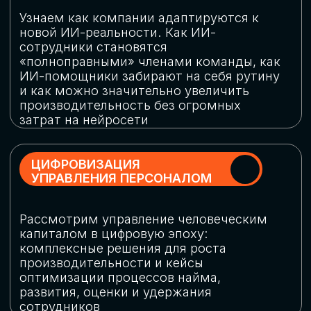
обеспечение кибербезопасности в
огромную статью затрат
ОБЛАЧНЫЕ ТЕХНОЛОГИИ
Подискутируем, какие облачные решения
существуют на рынке и почему
использование мультиоблачных моделей
не только снижает затраты, но и
становится ключевым элементом
«пересборки» бизнес-моделей
СКАЧАТЬ
ПРОГРАММУ
КОНФЕРЕНЦИИ
Оставьте заявку, мы направим вам