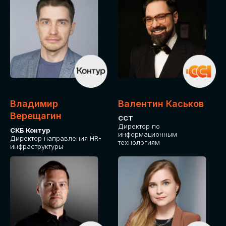
Владимир
Валентин Каськов
Верещагин
ССТ
Директор по
СКБ Контур
информационным
Директор направления HR-
технологиям
инфраструктуры