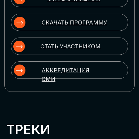
ЦИФРОВИЗАЦИЯ
УПРАВЛЕНИЯ ПЕРСОНАЛОМ
Рассмотрим управление человеческим
капиталом в цифровую эпоху:
комплексные решения для роста
производительности и кейсы
оптимизации процессов найма,
развития, оценки и удержания
сотрудников
ЦИФРОВИЗАЦИЯ
КЛИЕНТСКОГО СЕРВИСА
Разберем кейсы в сфере цифровизации
сопровождения клиентского пути,
включая применение CRM-систем, чат-
ботов, голосовых помощников и
различных аналитических инструментов
ЦИФРОВИЗАЦИЯ
МАРКЕТИНГА И ПРОДАЖ