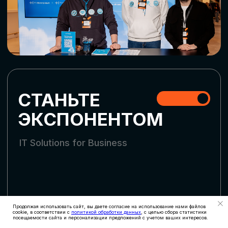
СКАЧАТЬ ПРОГРАММУ
СТАТЬ УЧАСТНИКОМ
АККРЕДИТАЦИЯ
СМИ
Продолжая использовать сайт, вы даете согласие на использование нами файлов
cookie, в соответствии с
политикой обработки данных
, с целью сбора статистики
посещаемости сайта и персонализации предложений с учетом ваших интересов.