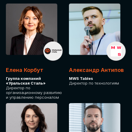
Елена Корбут
Александр Антипов
Группа компаний
MWS Tables
«Уральская Сталь»
Директор по технологиям
Директор по
организационному развитию
и управлению персоналом
СТАТЬ
СПИКЕРОМ
IT Solutions for Business