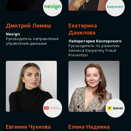
ДЛЯ ОПЛАТЫ БИЛЕТОВ
ОТ ФИЗИЧЕСКОГО ЛИЦА
Дмитрий Лемеш
Екатерина
Оплата через сервис Timepad
Данилова
Nexign
Руководитель направления
Лаборатория Касперского
управления данными
ПРИОБРЕСТИ БИЛЕТ
Руководитель по развитию
бизнеса Kaspersky Fraud
Prevention
Евгения Чухнова
Елена Надеина