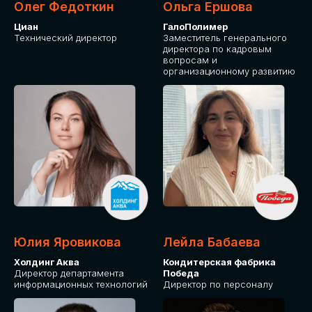
Олег Федоткин
Ольга Ершова
Циан
ГалоПолимер
Технический директор
Заместитель генерального
директора по кадровым
вопросам и
организационному развитию
Юлия Яровикова
Лейла Бабаева
Холдинг Аква
Кондитерская фабрика
Директор департамента
Победа
информационных технологий
Директор по персоналу