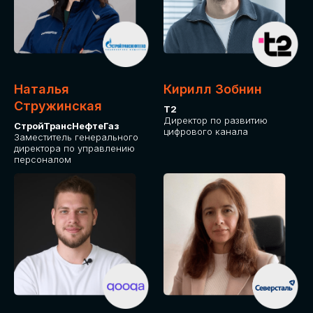
Приглашаем стать спикером GLOBAL
TECH FORUM и поделиться своим
опытом и экспертизой. Будем рады
сотрудничеству!
Наталья
Кирилл Зобнин
СТАТЬ СПИКЕРОМ
Стружинская
Т2
Директор по развитию
СтройТрансНефтеГаз
цифрового канала
Заместитель генерального
директора по управлению
персоналом
СРЕДИ ПАРТНЕРОВ
МЕРОПРИЯТИЯ