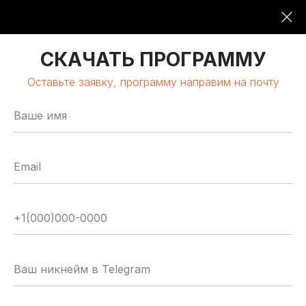
09:00-19:00
16 ОКТЯБРЯ 2026
СКАЧАТЬ ПРОГРАММУ
Оставьте заявку, программу направим на почту
МОСКВА | КЛАСТЕР «ЛОМОНОСОВ»
GLOBAL
TECH
FORUM
Цифровая трансформация
и автоматизация бизнеса