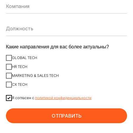
ЗАРЕГИСТРИРОВАТЬСЯ
Какие направления для вас более актуальны?
ИСКУССТВЕННЫЙ ИНТЕЛЛЕКТ
AI-АГЕНТЫ
GLOBAL TECH
ИМПОРТОЗАМЕЩЕНИЕ
ЦИФРОВИЗАЦИЯ
HR TECH
MARKETING & SALES TECH
ИНФОРМАЦИОННАЯ БЕЗОПАСНОСТЬ
LMS
CX TECH
АВТОМАТИЗАЦИЯ КЛИЕНТСКОГО СЕРВИСА
Я согласен с
политикой конфиденциальности
ОБЛАЧНЫЕ ТЕХНОЛОГИИ
HR-ПЛАТФОРМЫ
АВТОМАТИЗАЦИЯ БИЗНЕС-ПРОЦЕССОВ
CRM
ОТПРАВИТЬ
ЧАТ-БОТЫ
КЭДО
АВТОМАТИЗАЦИЯ HR