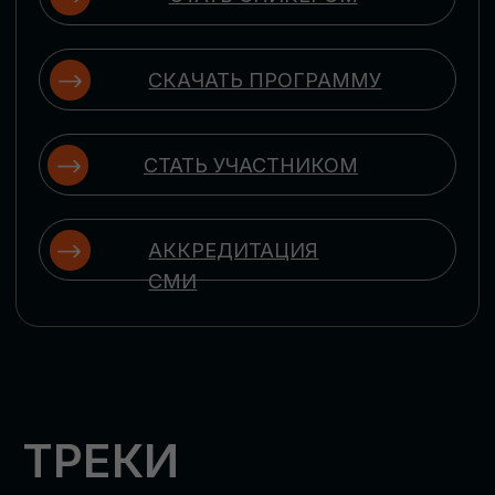
ЦИФРОВИЗАЦИЯ
УПРАВЛЕНИЯ ПЕРСОНАЛОМ
Рассмотрим управление человеческим
капиталом в цифровую эпоху:
комплексные решения для роста
производительности и кейсы
оптимизации процессов найма,
развития, оценки и удержания
сотрудников
ЦИФРОВИЗАЦИЯ
КЛИЕНТСКОГО СЕРВИСА
Разберем кейсы в сфере цифровизации
сопровождения клиентского пути,
включая применение CRM-систем, чат-
ботов, голосовых помощников и
различных аналитических инструментов
ЦИФРОВИЗАЦИЯ
МАРКЕТИНГА И ПРОДАЖ