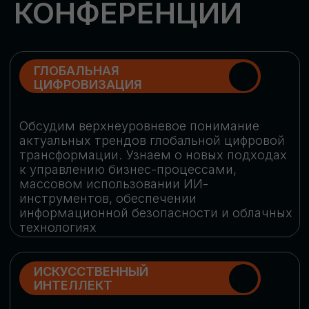
Обменяемся опытом, какие ИИ-решения
в маркетинге и продажах наиболее
востребованы, какие аналитические
платформы и сервисы управления
рекламными кампаниями показывают
наибольшую эффективность
ИНДУСТРИАЛЬНАЯ
РОБОТИЗАЦИЯ
Узнаем, в каких отраслях ИИ
«материализуется», какие роботы
решают сложные бизнес-задачи, а где
только обсуждают концепции
роботизации и потенциальные бюджеты
на тестирование образцов
КИБЕРБЕЗОПАСНОСТЬ
Выясним, как в наши дни уверенно
защищать свой бизнес от киберугроз
нового поколения и не превратить