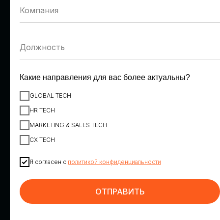
Денис Пономарев
Александр Шепилов
VK
Ростелеком
Заместитель вице-
Директор направления
президента по персоналу
обеспечения
информационной
безопасности
Какие направления для вас более актуальны?
GLOBAL TECH
HR TECH
MARKETING & SALES TECH
CX TECH
Я согласен с
политикой конфиденциальности
Максим Корниенко
Георгий Шатиров
ИТ-холдинг Т1, вендор
К2Тех
НОТА
Директор по
ОТПРАВИТЬ
Коммерческий директор
искусственному интеллекту
направления HR Tech
и инновациям