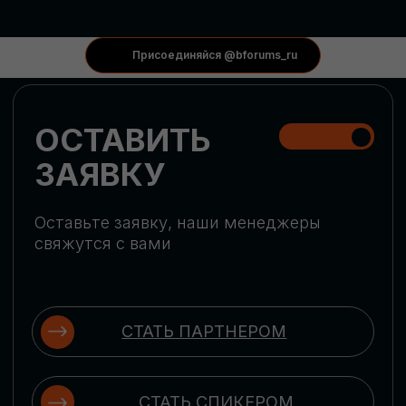
КОНФЕРЕНЦИИ
Присоединяйся @bforums_ru
ГЛОБАЛЬНАЯ
ЦИФРОВИЗАЦИЯ
Обсудим верхнеуровневое понимание
актуальных трендов глобальной цифровой
трансформации. Узнаем о новых подходах
к управлению бизнес-процессами,
массовом использовании ИИ-
инструментов, обеспечении
информационной безопасности и облачных
технологиях
ИСКУССТВЕННЫЙ
ИНТЕЛЛЕКТ
Узнаем как компании адаптируются к
новой ИИ-реальности. Как ИИ-
сотрудники становятся
«полноправными» членами команды, как
ИИ-помощники забирают на себя рутину
и как можно значительно увеличить
производительность без огромных
затрат на нейросети