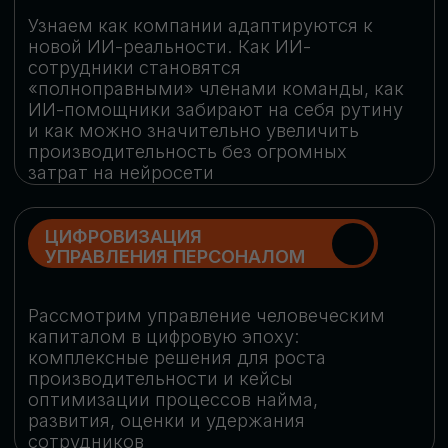
обеспечение кибербезопасности в
огромную статью затрат
ОБЛАЧНЫЕ ТЕХНОЛОГИИ
Подискутируем, какие облачные решения
существуют на рынке и почему
использование мультиоблачных моделей
не только снижает затраты, но и
становится ключевым элементом
«пересборки» бизнес-моделей
СКАЧАТЬ
ПРОГРАММУ
КОНФЕРЕНЦИИ
Оставьте заявку, мы направим вам