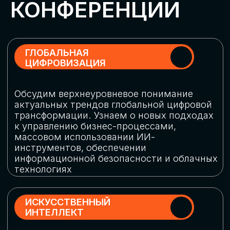
Обменяемся опытом, какие ИИ-решения
в маркетинге и продажах наиболее
востребованы, какие аналитические
платформы и сервисы управления
рекламными кампаниями показывают
наибольшую эффективность
ИНДУСТРИАЛЬНАЯ
РОБОТИЗАЦИЯ
Узнаем, в каких отраслях ИИ
«материализуется», какие роботы
решают сложные бизнес-задачи, а где
только обсуждают концепции
роботизации и потенциальные бюджеты
на тестирование образцов
КИБЕРБЕЗОПАСНОСТЬ
Выясним, как в наши дни уверенно
защищать свой бизнес от киберугроз
нового поколения и не превратить