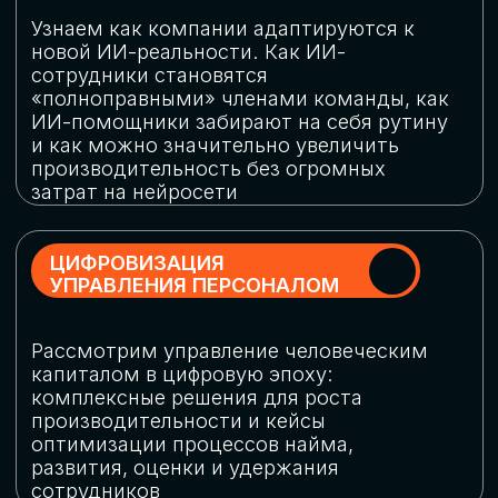
обеспечение кибербезопасности в
огромную статью затрат
ОБЛАЧНЫЕ ТЕХНОЛОГИИ
Подискутируем, какие облачные решения
существуют на рынке и почему
использование мультиоблачных моделей
не только снижает затраты, но и
становится ключевым элементом
«пересборки» бизнес-моделей
СКАЧАТЬ
ПРОГРАММУ
КОНФЕРЕНЦИИ
Оставьте заявку, мы направим вам