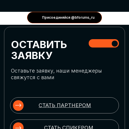
КОНФЕРЕНЦИИ
Присоединяйся @bforums_ru
ГЛОБАЛЬНАЯ
ЦИФРОВИЗАЦИЯ
Обсудим верхнеуровневое понимание
актуальных трендов глобальной цифровой
трансформации. Узнаем о новых подходах
к управлению бизнес-процессами,
массовом использовании ИИ-
инструментов, обеспечении
информационной безопасности и облачных
технологиях
ИСКУССТВЕННЫЙ
ИНТЕЛЛЕКТ
Узнаем как компании адаптируются к
новой ИИ-реальности. Как ИИ-
сотрудники становятся
«полноправными» членами команды, как
ИИ-помощники забирают на себя рутину
и как можно значительно увеличить
производительность без огромных
затрат на нейросети