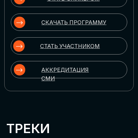
ЦИФРОВИЗАЦИЯ
УПРАВЛЕНИЯ ПЕРСОНАЛОМ
Рассмотрим управление человеческим
капиталом в цифровую эпоху:
комплексные решения для роста
производительности и кейсы
оптимизации процессов найма,
развития, оценки и удержания
сотрудников
ЦИФРОВИЗАЦИЯ
КЛИЕНТСКОГО СЕРВИСА
Разберем кейсы в сфере цифровизации
сопровождения клиентского пути,
включая применение CRM-систем, чат-
ботов, голосовых помощников и
различных аналитических инструментов
ЦИФРОВИЗАЦИЯ
МАРКЕТИНГА И ПРОДАЖ