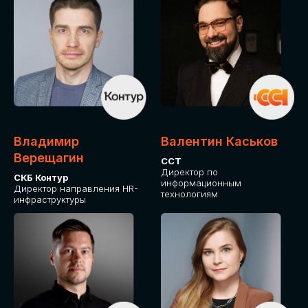
Владимир
Валентин Каськов
Верещагин
ССТ
Директор по
СКБ Контур
информационным
Директор направления HR-
технологиям
инфраструктуры