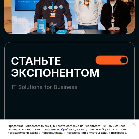
СКАЧАТЬ ПРОГРАММУ
СТАТЬ УЧАСТНИКОМ
АККРЕДИТАЦИЯ
СМИ
Продолжая использовать сайт, вы даете согласие на использование нами файлов
cookie, в соответствии с
политикой обработки данных
, с целью сбора статистики
посещаемости сайта и персонализации предложений с учетом ваших интересов.