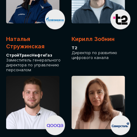
Приглашаем стать спикером GLOBAL
TECH FORUM и поделиться своим
опытом и экспертизой. Будем рады
сотрудничеству!
Наталья
Кирилл Зобнин
СТАТЬ СПИКЕРОМ
Стружинская
Т2
Директор по развитию
СтройТрансНефтеГаз
цифрового канала
Заместитель генерального
директора по управлению
персоналом
СРЕДИ ПАРТНЕРОВ
МЕРОПРИЯТИЯ