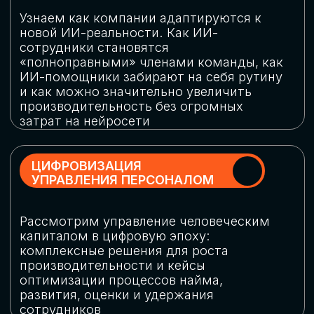
обеспечение кибербезопасности в
огромную статью затрат
ОБЛАЧНЫЕ ТЕХНОЛОГИИ
Подискутируем, какие облачные решения
существуют на рынке и почему
использование мультиоблачных моделей
не только снижает затраты, но и
становится ключевым элементом
«пересборки» бизнес-моделей
СКАЧАТЬ
ПРОГРАММУ
КОНФЕРЕНЦИИ
Оставьте заявку, мы направим вам