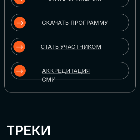
ЦИФРОВИЗАЦИЯ
УПРАВЛЕНИЯ ПЕРСОНАЛОМ
Рассмотрим управление человеческим
капиталом в цифровую эпоху:
комплексные решения для роста
производительности и кейсы
оптимизации процессов найма,
развития, оценки и удержания
сотрудников
ЦИФРОВИЗАЦИЯ
КЛИЕНТСКОГО СЕРВИСА
Разберем кейсы в сфере цифровизации
сопровождения клиентского пути,
включая применение CRM-систем, чат-
ботов, голосовых помощников и
различных аналитических инструментов
ЦИФРОВИЗАЦИЯ
МАРКЕТИНГА И ПРОДАЖ