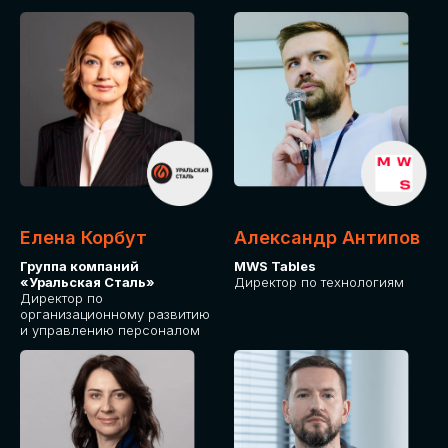
Елена Корбут
Александр Антипов
Группа компаний
MWS Tables
«Уральская Сталь»
Директор по технологиям
Директор по
организационному развитию
и управлению персоналом
СТАТЬ
СПИКЕРОМ
IT Solutions for Business