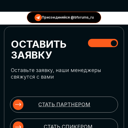
КОНФЕРЕНЦИИ
Присоединяйся @bforums_ru
ГЛОБАЛЬНАЯ
ЦИФРОВИЗАЦИЯ
Обсудим верхнеуровневое понимание
актуальных трендов глобальной цифровой
трансформации. Узнаем о новых подходах
к управлению бизнес-процессами,
массовом использовании ИИ-
инструментов, обеспечении
информационной безопасности и облачных
технологиях
ИСКУССТВЕННЫЙ
ИНТЕЛЛЕКТ
Узнаем как компании адаптируются к
новой ИИ-реальности. Как ИИ-
сотрудники становятся
«полноправными» членами команды, как
ИИ-помощники забирают на себя рутину
и как можно значительно увеличить
производительность без огромных
затрат на нейросети