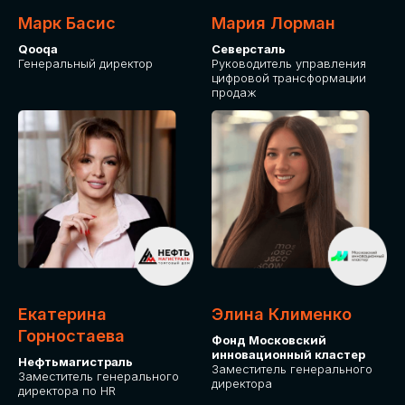
Марк Басис
Мария Лорман
Qooqa
Северсталь
Генеральный директор
Руководитель управления
цифровой трансформации
продаж
СТАНЬТЕ
ЭКСПОНЕНТОМ
IT Solutions for Business
Приглашаем стать партнером GLOBAL
Екатерина
Элина Клименко
TECH FORUM и презентовать ваши
Горностаева
Фонд Московский
решения целевой аудитории. Будем
инновационный кластер
рады сотрудничеству!
Нефтьмагистраль
Заместитель генерального
Заместитель генерального
директора
директора по HR