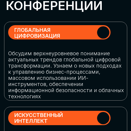
Обменяемся опытом, какие ИИ-решения
в маркетинге и продажах наиболее
востребованы, какие аналитические
платформы и сервисы управления
рекламными кампаниями показывают
наибольшую эффективность
ИНДУСТРИАЛЬНАЯ
РОБОТИЗАЦИЯ
Узнаем, в каких отраслях ИИ
«материализуется», какие роботы
решают сложные бизнес-задачи, а где
только обсуждают концепции
роботизации и потенциальные бюджеты
на тестирование образцов
КИБЕРБЕЗОПАСНОСТЬ
Выясним, как в наши дни уверенно
защищать свой бизнес от киберугроз
нового поколения и не превратить