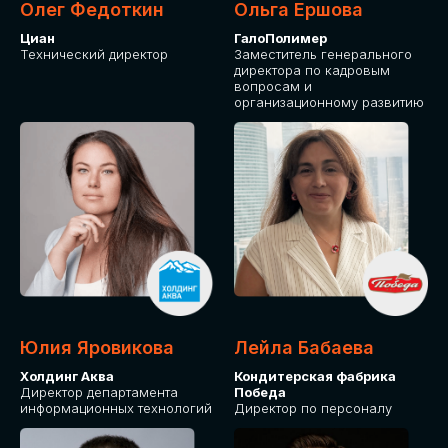
Олег Федоткин
Ольга Ершова
Циан
ГалоПолимер
Технический директор
Заместитель генерального
директора по кадровым
вопросам и
организационному развитию
Юлия Яровикова
Лейла Бабаева
Холдинг Аква
Кондитерская фабрика
Директор департамента
Победа
информационных технологий
Директор по персоналу