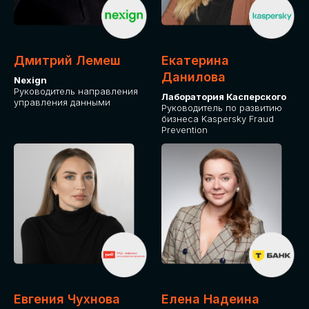
ДЛЯ ОПЛАТЫ БИЛЕТОВ
ОТ ФИЗИЧЕСКОГО ЛИЦА
Дмитрий Лемеш
Екатерина
Оплата через сервис Timepad
Данилова
Nexign
Руководитель направления
Лаборатория Касперского
управления данными
ПРИОБРЕСТИ БИЛЕТ
Руководитель по развитию
бизнеса Kaspersky Fraud
Prevention
Евгения Чухнова
Елена Надеина