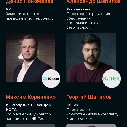
Денис Пономарев
Александр Шепилов
VK
Ростелеком
Заместитель вице-
Директор направления
президента по персоналу
обеспечения
информационной
безопасности
Максим Корниенко
Георгий Шатиров
ИТ-холдинг Т1, вендор
К2Тех
НОТА
Директор по
Коммерческий директор
искусственному интеллекту
направления HR Tech
и инновациям