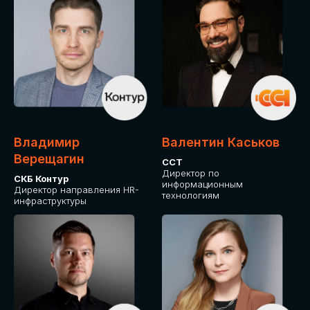
Владимир
Валентин Каськов
Верещагин
ССТ
Директор по
СКБ Контур
информационным
Директор направления HR-
технологиям
инфраструктуры