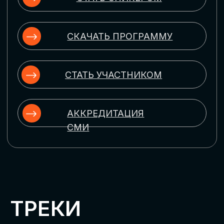
ЦИФРОВИЗАЦИЯ
УПРАВЛЕНИЯ ПЕРСОНАЛОМ
Рассмотрим управление человеческим
капиталом в цифровую эпоху:
комплексные решения для роста
производительности и кейсы
оптимизации процессов найма,
развития, оценки и удержания
сотрудников
ЦИФРОВИЗАЦИЯ
КЛИЕНТСКОГО СЕРВИСА
Разберем кейсы в сфере цифровизации
сопровождения клиентского пути,
включая применение CRM-систем, чат-
ботов, голосовых помощников и
различных аналитических инструментов
ЦИФРОВИЗАЦИЯ
МАРКЕТИНГА И ПРОДАЖ