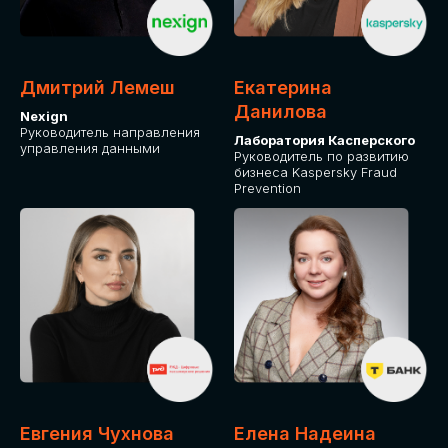
ДЛЯ ОПЛАТЫ БИЛЕТОВ
ОТ ФИЗИЧЕСКОГО ЛИЦА
Дмитрий Лемеш
Екатерина
Оплата через сервис Timepad
Данилова
Nexign
Руководитель направления
Лаборатория Касперского
управления данными
ПРИОБРЕСТИ БИЛЕТ
Руководитель по развитию
бизнеса Kaspersky Fraud
Prevention
Евгения Чухнова
Елена Надеина