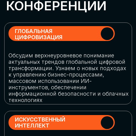
Обменяемся опытом, какие ИИ-решения
в маркетинге и продажах наиболее
востребованы, какие аналитические
платформы и сервисы управления
рекламными кампаниями показывают
наибольшую эффективность
ИНДУСТРИАЛЬНАЯ
РОБОТИЗАЦИЯ
Узнаем, в каких отраслях ИИ
«материализуется», какие роботы
решают сложные бизнес-задачи, а где
только обсуждают концепции
роботизации и потенциальные бюджеты
на тестирование образцов
КИБЕРБЕЗОПАСНОСТЬ
Выясним, как в наши дни уверенно
защищать свой бизнес от киберугроз
нового поколения и не превратить