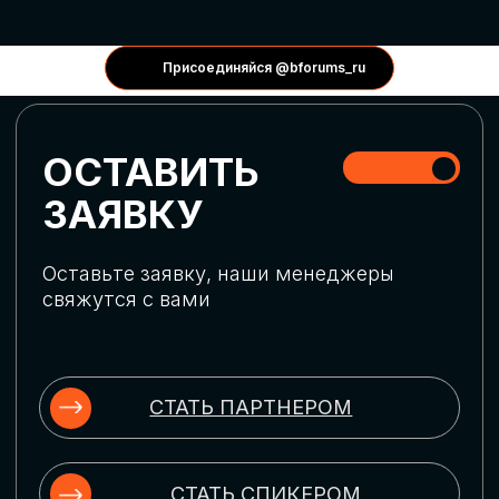
КОНФЕРЕНЦИИ
Присоединяйся @bforums_ru
ГЛОБАЛЬНАЯ
ЦИФРОВИЗАЦИЯ
Обсудим верхнеуровневое понимание
актуальных трендов глобальной цифровой
трансформации. Узнаем о новых подходах
к управлению бизнес-процессами,
массовом использовании ИИ-
инструментов, обеспечении
информационной безопасности и облачных
технологиях
ИСКУССТВЕННЫЙ
ИНТЕЛЛЕКТ
Узнаем как компании адаптируются к
новой ИИ-реальности. Как ИИ-
сотрудники становятся
«полноправными» членами команды, как
ИИ-помощники забирают на себя рутину
и как можно значительно увеличить
производительность без огромных
затрат на нейросети