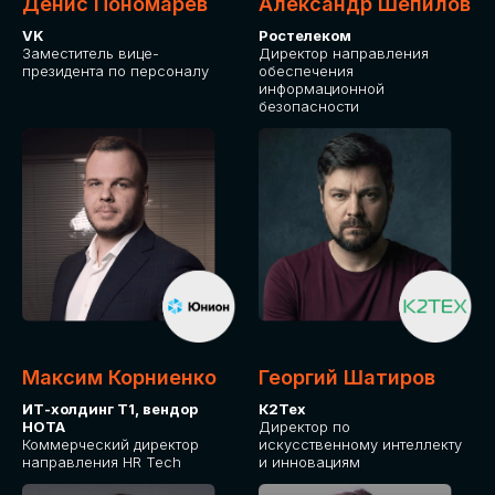
Денис Пономарев
Александр Шепилов
VK
Ростелеком
Заместитель вице-
Директор направления
президента по персоналу
обеспечения
информационной
безопасности
Максим Корниенко
Георгий Шатиров
ИТ-холдинг Т1, вендор
К2Тех
НОТА
Директор по
Коммерческий директор
искусственному интеллекту
направления HR Tech
и инновациям