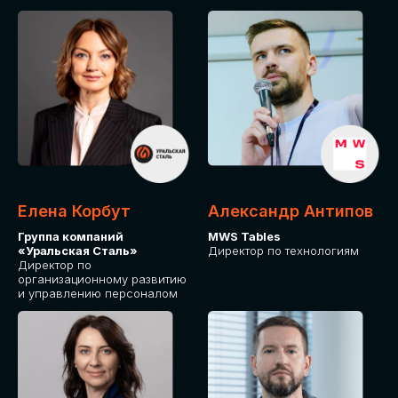
Елена Корбут
Александр Антипов
Группа компаний
MWS Tables
«Уральская Сталь»
Директор по технологиям
Директор по
организационному развитию
и управлению персоналом
СТАТЬ
СПИКЕРОМ
IT Solutions for Business