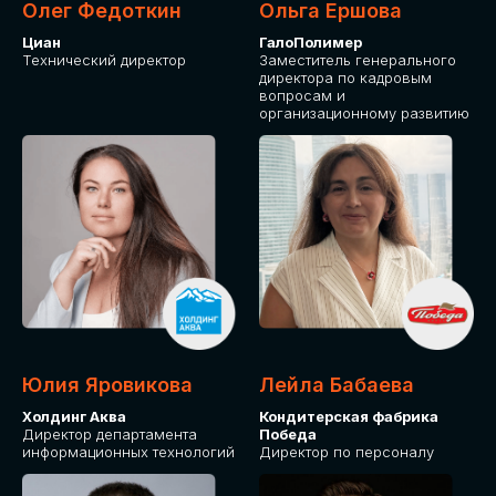
Олег Федоткин
Ольга Ершова
Циан
ГалоПолимер
Технический директор
Заместитель генерального
директора по кадровым
вопросам и
организационному развитию
Юлия Яровикова
Лейла Бабаева
Холдинг Аква
Кондитерская фабрика
Директор департамента
Победа
информационных технологий
Директор по персоналу