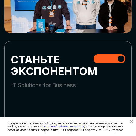
СКАЧАТЬ ПРОГРАММУ
СТАТЬ УЧАСТНИКОМ
АККРЕДИТАЦИЯ
СМИ
Продолжая использовать сайт, вы даете согласие на использование нами файлов
cookie, в соответствии с
политикой обработки данных
, с целью сбора статистики
посещаемости сайта и персонализации предложений с учетом ваших интересов.