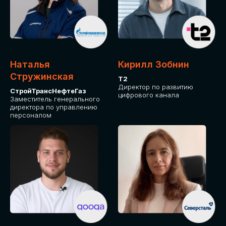
Приглашаем стать спикером GLOBAL
TECH FORUM и поделиться своим
опытом и экспертизой. Будем рады
сотрудничеству!
Наталья
Кирилл Зобнин
СТАТЬ СПИКЕРОМ
Стружинская
Т2
Директор по развитию
СтройТрансНефтеГаз
цифрового канала
Заместитель генерального
директора по управлению
персоналом
СРЕДИ ПАРТНЕРОВ
МЕРОПРИЯТИЯ