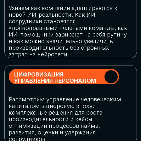
обеспечение кибербезопасности в
огромную статью затрат
ОБЛАЧНЫЕ ТЕХНОЛОГИИ
Подискутируем, какие облачные решения
существуют на рынке и почему
использование мультиоблачных моделей
не только снижает затраты, но и
становится ключевым элементом
«пересборки» бизнес-моделей
СКАЧАТЬ
ПРОГРАММУ
КОНФЕРЕНЦИИ
Оставьте заявку, мы направим вам