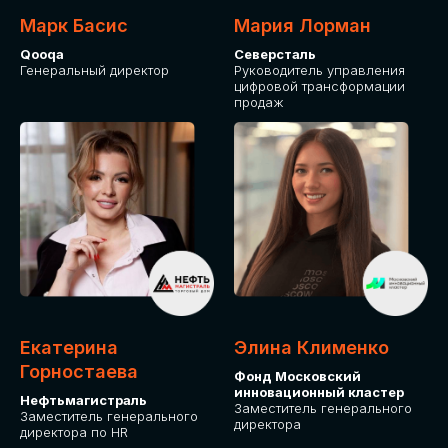
Марк Басис
Мария Лорман
Qooqa
Северсталь
Генеральный директор
Руководитель управления
цифровой трансформации
продаж
СТАНЬТЕ
ЭКСПОНЕНТОМ
IT Solutions for Business
Приглашаем стать партнером GLOBAL
Екатерина
Элина Клименко
TECH FORUM и презентовать ваши
Горностаева
Фонд Московский
решения целевой аудитории. Будем
инновационный кластер
рады сотрудничеству!
Нефтьмагистраль
Заместитель генерального
Заместитель генерального
директора
директора по HR