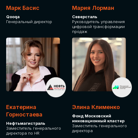
Марк Басис
Мария Лорман
Qooqa
Северсталь
Генеральный директор
Руководитель управления
цифровой трансформации
продаж
СТАНЬТЕ
ЭКСПОНЕНТОМ
IT Solutions for Business
Приглашаем стать партнером GLOBAL
Екатерина
Элина Клименко
TECH FORUM и презентовать ваши
Горностаева
Фонд Московский
решения целевой аудитории. Будем
инновационный кластер
рады сотрудничеству!
Нефтьмагистраль
Заместитель генерального
Заместитель генерального
директора
директора по HR