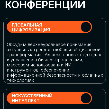
Обменяемся опытом, какие ИИ-решения
в маркетинге и продажах наиболее
востребованы, какие аналитические
платформы и сервисы управления
рекламными кампаниями показывают
наибольшую эффективность
ИНДУСТРИАЛЬНАЯ
РОБОТИЗАЦИЯ
Узнаем, в каких отраслях ИИ
«материализуется», какие роботы
решают сложные бизнес-задачи, а где
только обсуждают концепции
роботизации и потенциальные бюджеты
на тестирование образцов
КИБЕРБЕЗОПАСНОСТЬ
Выясним, как в наши дни уверенно
защищать свой бизнес от киберугроз
нового поколения и не превратить