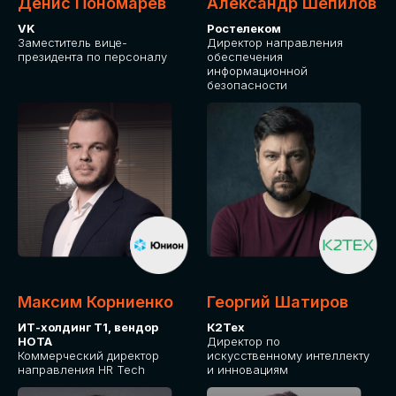
Денис Пономарев
Александр Шепилов
VK
Ростелеком
Заместитель вице-
Директор направления
президента по персоналу
обеспечения
информационной
безопасности
Максим Корниенко
Георгий Шатиров
ИТ-холдинг Т1, вендор
К2Тех
НОТА
Директор по
Коммерческий директор
искусственному интеллекту
направления HR Tech
и инновациям