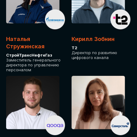
Приглашаем стать спикером GLOBAL
TECH FORUM и поделиться своим
опытом и экспертизой. Будем рады
сотрудничеству!
Наталья
Кирилл Зобнин
СТАТЬ СПИКЕРОМ
Стружинская
Т2
Директор по развитию
СтройТрансНефтеГаз
цифрового канала
Заместитель генерального
директора по управлению
персоналом
СРЕДИ ПАРТНЕРОВ
МЕРОПРИЯТИЯ