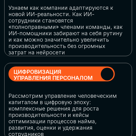
обеспечение кибербезопасности в
огромную статью затрат
ОБЛАЧНЫЕ ТЕХНОЛОГИИ
Подискутируем, какие облачные решения
существуют на рынке и почему
использование мультиоблачных моделей
не только снижает затраты, но и
становится ключевым элементом
«пересборки» бизнес-моделей
СКАЧАТЬ
ПРОГРАММУ
КОНФЕРЕНЦИИ
Оставьте заявку, мы направим вам