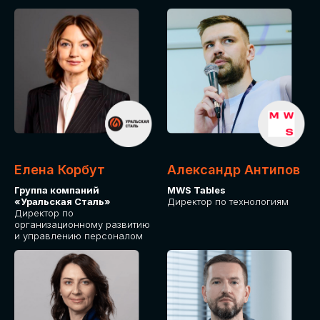
Елена Корбут
Александр Антипов
Группа компаний
MWS Tables
«Уральская Сталь»
Директор по технологиям
Директор по
организационному развитию
и управлению персоналом
СТАТЬ
СПИКЕРОМ
IT Solutions for Business