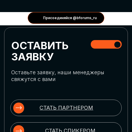
КОНФЕРЕНЦИИ
Присоединяйся @bforums_ru
ГЛОБАЛЬНАЯ
ЦИФРОВИЗАЦИЯ
Обсудим верхнеуровневое понимание
актуальных трендов глобальной цифровой
трансформации. Узнаем о новых подходах
к управлению бизнес-процессами,
массовом использовании ИИ-
инструментов, обеспечении
информационной безопасности и облачных
технологиях
ИСКУССТВЕННЫЙ
ИНТЕЛЛЕКТ
Узнаем как компании адаптируются к
новой ИИ-реальности. Как ИИ-
сотрудники становятся
«полноправными» членами команды, как
ИИ-помощники забирают на себя рутину
и как можно значительно увеличить
производительность без огромных
затрат на нейросети