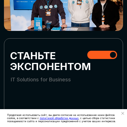
СТАТЬ УЧАСТНИКОМ
АККРЕДИТАЦИЯ
СМИ
Продолжая использовать сайт, вы даете согласие на использование нами файлов
cookie, в соответствии с
политикой обработки данных
, с целью сбора статистики
посещаемости сайта и персонализации предложений с учетом ваших интересов.