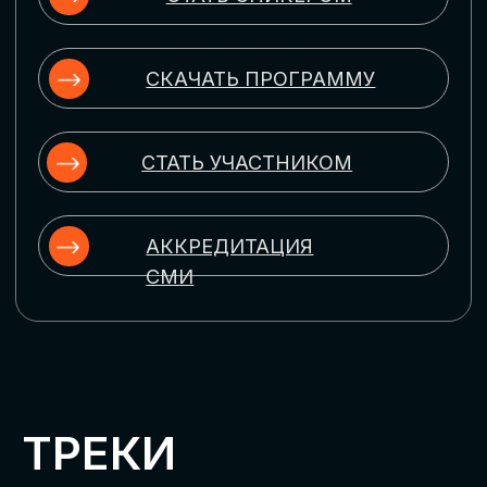
ЦИФРОВИЗАЦИЯ
УПРАВЛЕНИЯ ПЕРСОНАЛОМ
Рассмотрим управление человеческим
капиталом в цифровую эпоху:
комплексные решения для роста
производительности и кейсы
оптимизации процессов найма,
развития, оценки и удержания
сотрудников
ЦИФРОВИЗАЦИЯ
КЛИЕНТСКОГО СЕРВИСА
Разберем кейсы в сфере цифровизации
сопровождения клиентского пути,
включая применение CRM-систем, чат-
ботов, голосовых помощников и
различных аналитических инструментов
ЦИФРОВИЗАЦИЯ
МАРКЕТИНГА И ПРОДАЖ