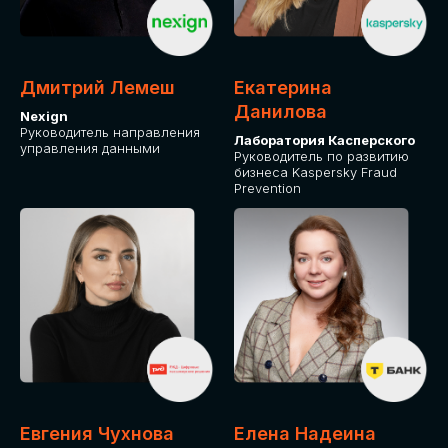
ОТ ФИЗИЧЕСКОГО ЛИЦА
Оплата через сервис Timepad
ПРИОБРЕСТИ БИЛЕТ
Дмитрий Лемеш
Екатерина
Данилова
Nexign
Руководитель направления
Лаборатория Касперского
управления данными
Руководитель по развитию
бизнеса Kaspersky Fraud
Prevention
Евгения Чухнова
Елена Надеина