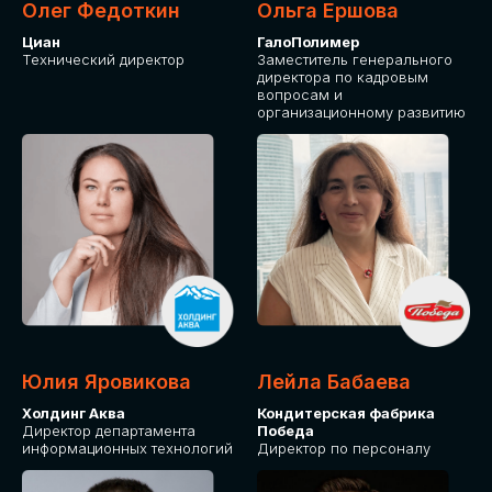
Олег Федоткин
Ольга Ершова
Циан
ГалоПолимер
Технический директор
Заместитель генерального
директора по кадровым
вопросам и
организационному развитию
Юлия Яровикова
Лейла Бабаева
Холдинг Аква
Кондитерская фабрика
Директор департамента
Победа
информационных технологий
Директор по персоналу