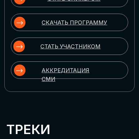
ЦИФРОВИЗАЦИЯ
УПРАВЛЕНИЯ ПЕРСОНАЛОМ
Рассмотрим управление человеческим
капиталом в цифровую эпоху:
комплексные решения для роста
производительности и кейсы
оптимизации процессов найма,
развития, оценки и удержания
сотрудников
ЦИФРОВИЗАЦИЯ
КЛИЕНТСКОГО СЕРВИСА
Разберем кейсы в сфере цифровизации
сопровождения клиентского пути,
включая применение CRM-систем, чат-
ботов, голосовых помощников и
различных аналитических инструментов
ЦИФРОВИЗАЦИЯ
МАРКЕТИНГА И ПРОДАЖ