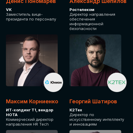
Денис Пономарев
Александр Шепилов
VK
Ростелеком
Заместитель вице-
Директор направления
президента по персоналу
обеспечения
информационной
безопасности
Максим Корниенко
Георгий Шатиров
ИТ-холдинг Т1, вендор
К2Тех
НОТА
Директор по
Коммерческий директор
искусственному интеллекту
направления HR Tech
и инновациям