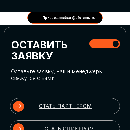
КОНФЕРЕНЦИИ
Присоединяйся @bforums_ru
ГЛОБАЛЬНАЯ
ЦИФРОВИЗАЦИЯ
Обсудим верхнеуровневое понимание
актуальных трендов глобальной цифровой
трансформации. Узнаем о новых подходах
к управлению бизнес-процессами,
массовом использовании ИИ-
инструментов, обеспечении
информационной безопасности и облачных
технологиях
ИСКУССТВЕННЫЙ
ИНТЕЛЛЕКТ
Узнаем как компании адаптируются к
новой ИИ-реальности. Как ИИ-
сотрудники становятся
«полноправными» членами команды, как
ИИ-помощники забирают на себя рутину
и как можно значительно увеличить
производительность без огромных
затрат на нейросети