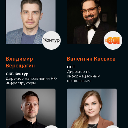
Владимир
Валентин Каськов
Верещагин
ССТ
Директор по
СКБ Контур
информационным
Директор направления HR-
технологиям
инфраструктуры