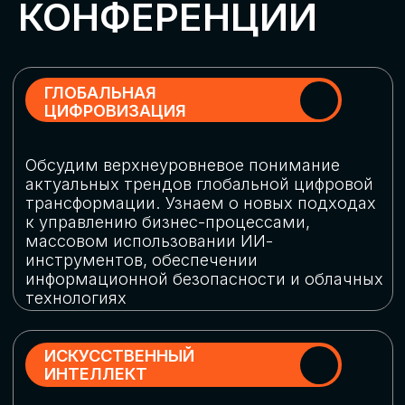
Обменяемся опытом, какие ИИ-решения
в маркетинге и продажах наиболее
востребованы, какие аналитические
платформы и сервисы управления
рекламными кампаниями показывают
наибольшую эффективность
ИНДУСТРИАЛЬНАЯ
РОБОТИЗАЦИЯ
Узнаем, в каких отраслях ИИ
«материализуется», какие роботы
решают сложные бизнес-задачи, а где
только обсуждают концепции
роботизации и потенциальные бюджеты
на тестирование образцов
КИБЕРБЕЗОПАСНОСТЬ
Выясним, как в наши дни уверенно
защищать свой бизнес от киберугроз
нового поколения и не превратить