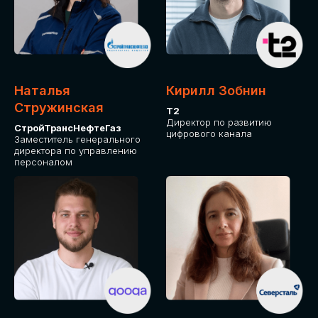
Приглашаем стать спикером GLOBAL
TECH FORUM и поделиться своим
опытом и экспертизой. Будем рады
сотрудничеству!
Наталья
Кирилл Зобнин
СТАТЬ СПИКЕРОМ
Стружинская
Т2
Директор по развитию
СтройТрансНефтеГаз
цифрового канала
Заместитель генерального
директора по управлению
персоналом
СРЕДИ ПАРТНЕРОВ
МЕРОПРИЯТИЯ