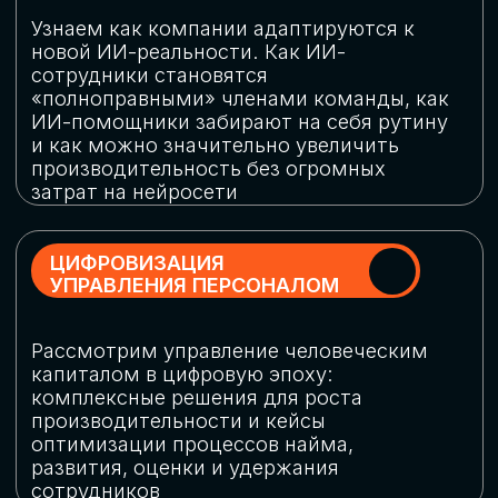
обеспечение кибербезопасности в
огромную статью затрат
ОБЛАЧНЫЕ ТЕХНОЛОГИИ
Подискутируем, какие облачные решения
существуют на рынке и почему
использование мультиоблачных моделей
не только снижает затраты, но и
становится ключевым элементом
«пересборки» бизнес-моделей
СКАЧАТЬ
ПРОГРАММУ
КОНФЕРЕНЦИИ
Оставьте заявку, мы направим вам