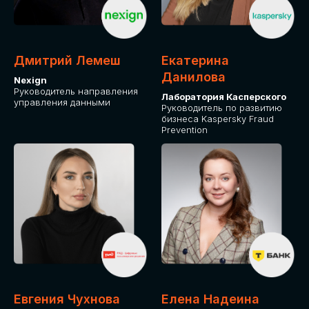
ДЛЯ ОПЛАТЫ БИЛЕТОВ
ОТ ФИЗИЧЕСКОГО ЛИЦА
Дмитрий Лемеш
Екатерина
Оплата через сервис Timepad
Данилова
Nexign
Руководитель направления
Лаборатория Касперского
управления данными
ПРИОБРЕСТИ БИЛЕТ
Руководитель по развитию
бизнеса Kaspersky Fraud
Prevention
Евгения Чухнова
Елена Надеина