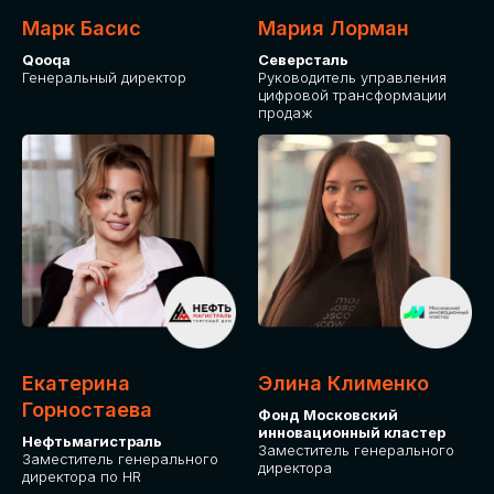
Марк Басис
Мария Лорман
Qooqa
Северсталь
Генеральный директор
Руководитель управления
цифровой трансформации
продаж
СТАНЬТЕ
ЭКСПОНЕНТОМ
IT Solutions for Business
Приглашаем стать партнером GLOBAL
Екатерина
Элина Клименко
TECH FORUM и презентовать ваши
Горностаева
Фонд Московский
решения целевой аудитории. Будем
инновационный кластер
рады сотрудничеству!
Нефтьмагистраль
Заместитель генерального
Заместитель генерального
директора
директора по HR