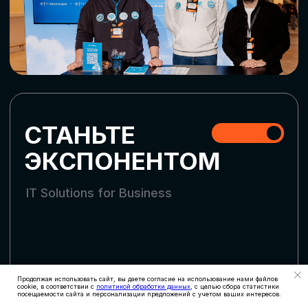
СКАЧАТЬ ПРОГРАММУ
СТАТЬ УЧАСТНИКОМ
АККРЕДИТАЦИЯ
СМИ
Продолжая использовать сайт, вы даете согласие на использование нами файлов
cookie, в соответствии с
политикой обработки данных
, с целью сбора статистики
посещаемости сайта и персонализации предложений с учетом ваших интересов.