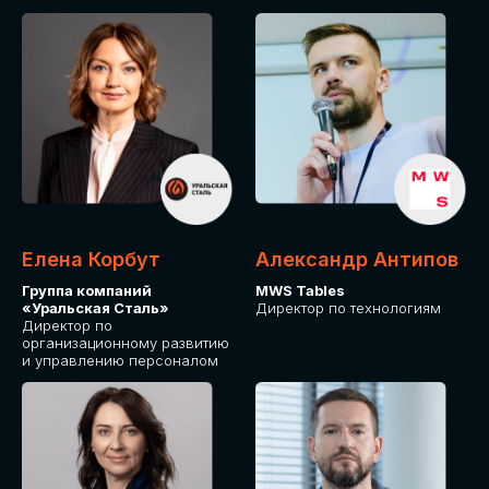
Елена Корбут
Александр Антипов
Группа компаний
MWS Tables
«Уральская Сталь»
Директор по технологиям
Директор по
организационному развитию
и управлению персоналом
СТАТЬ
СПИКЕРОМ
IT Solutions for Business