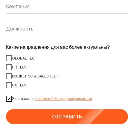
ЗАРЕГИСТРИРОВАТЬСЯ
Какие направления для вас более актуальны?
ИСКУССТВЕННЫЙ ИНТЕЛЛЕКТ
AI-АГЕНТЫ
GLOBAL TECH
ИМПОРТОЗАМЕЩЕНИЕ
ЦИФРОВИЗАЦИЯ
HR TECH
MARKETING & SALES TECH
ИНФОРМАЦИОННАЯ БЕЗОПАСНОСТЬ
LMS
CX TECH
АВТОМАТИЗАЦИЯ КЛИЕНТСКОГО СЕРВИСА
Я согласен с
политикой конфиденциальности
ОБЛАЧНЫЕ ТЕХНОЛОГИИ
HR-ПЛАТФОРМЫ
АВТОМАТИЗАЦИЯ БИЗНЕС-ПРОЦЕССОВ
CRM
ОТПРАВИТЬ
ЧАТ-БОТЫ
КЭДО
АВТОМАТИЗАЦИЯ HR