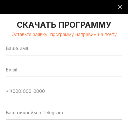
09:00-19:00
16 ОКТЯБРЯ 2026
СКАЧАТЬ ПРОГРАММУ
Оставьте заявку, программу направим на почту
МОСКВА | КЛАСТЕР «ЛОМОНОСОВ»
GLOBAL
TECH
FORUM
Цифровая трансформация
и автоматизация бизнеса