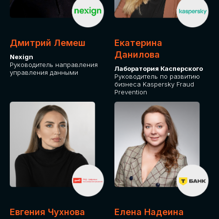
ОТ ФИЗИЧЕСКОГО ЛИЦА
Оплата через сервис Timepad
ПРИОБРЕСТИ БИЛЕТ
Дмитрий Лемеш
Екатерина
Данилова
Nexign
Руководитель направления
Лаборатория Касперского
управления данными
Руководитель по развитию
бизнеса Kaspersky Fraud
Prevention
Евгения Чухнова
Елена Надеина