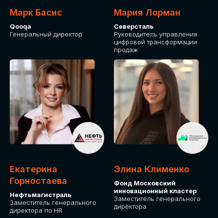
Марк Басис
Мария Лорман
Qooqa
Северсталь
Генеральный директор
Руководитель управления
цифровой трансформации
продаж
СТАНЬТЕ
ЭКСПОНЕНТОМ
IT Solutions for Business
Приглашаем стать партнером GLOBAL
Екатерина
Элина Клименко
TECH FORUM и презентовать ваши
Горностаева
Фонд Московский
решения целевой аудитории. Будем
инновационный кластер
рады сотрудничеству!
Нефтьмагистраль
Заместитель генерального
Заместитель генерального
директора
директора по HR