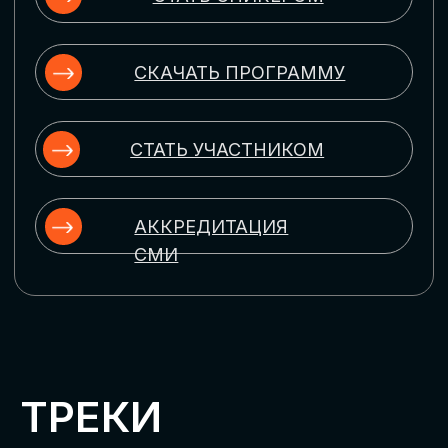
ЦИФРОВИЗАЦИЯ
УПРАВЛЕНИЯ ПЕРСОНАЛОМ
Рассмотрим управление человеческим
капиталом в цифровую эпоху:
комплексные решения для роста
производительности и кейсы
оптимизации процессов найма,
развития, оценки и удержания
сотрудников
ЦИФРОВИЗАЦИЯ
КЛИЕНТСКОГО СЕРВИСА
Разберем кейсы в сфере цифровизации
сопровождения клиентского пути,
включая применение CRM-систем, чат-
ботов, голосовых помощников и
различных аналитических инструментов
ЦИФРОВИЗАЦИЯ
МАРКЕТИНГА И ПРОДАЖ