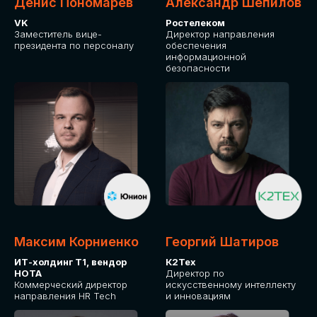
Денис Пономарев
Александр Шепилов
VK
Ростелеком
Заместитель вице-
Директор направления
президента по персоналу
обеспечения
информационной
безопасности
Максим Корниенко
Георгий Шатиров
ИТ-холдинг Т1, вендор
К2Тех
НОТА
Директор по
Коммерческий директор
искусственному интеллекту
направления HR Tech
и инновациям