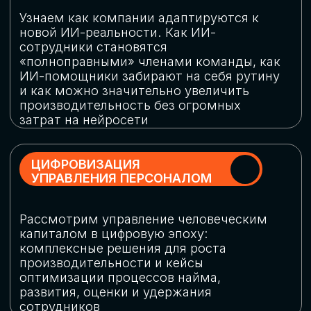
обеспечение кибербезопасности в
огромную статью затрат
ОБЛАЧНЫЕ ТЕХНОЛОГИИ
Подискутируем, какие облачные решения
существуют на рынке и почему
использование мультиоблачных моделей
не только снижает затраты, но и
становится ключевым элементом
«пересборки» бизнес-моделей
СКАЧАТЬ
ПРОГРАММУ
КОНФЕРЕНЦИИ
Оставьте заявку, мы направим вам