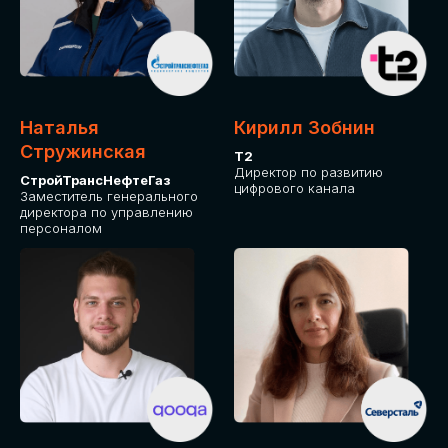
Приглашаем стать спикером GLOBAL
TECH FORUM и поделиться своим
опытом и экспертизой. Будем рады
сотрудничеству!
Наталья
Кирилл Зобнин
СТАТЬ СПИКЕРОМ
Стружинская
Т2
Директор по развитию
СтройТрансНефтеГаз
цифрового канала
Заместитель генерального
директора по управлению
персоналом
СРЕДИ ПАРТНЕРОВ
МЕРОПРИЯТИЯ