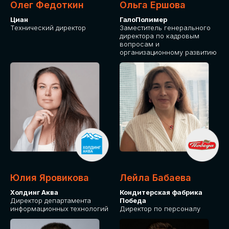
Олег Федоткин
Ольга Ершова
Циан
ГалоПолимер
Технический директор
Заместитель генерального
директора по кадровым
вопросам и
организационному развитию
Юлия Яровикова
Лейла Бабаева
Холдинг Аква
Кондитерская фабрика
Директор департамента
Победа
информационных технологий
Директор по персоналу