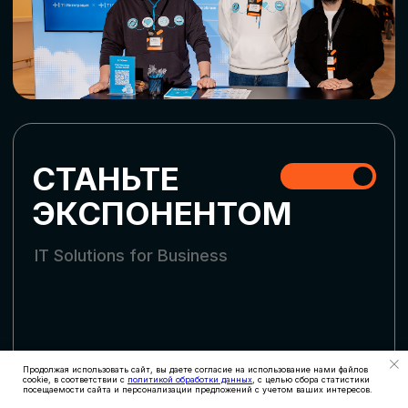
СТАТЬ УЧАСТНИКОМ
АККРЕДИТАЦИЯ
СМИ
Продолжая использовать сайт, вы даете согласие на использование нами файлов
cookie, в соответствии с
политикой обработки данных
, с целью сбора статистики
посещаемости сайта и персонализации предложений с учетом ваших интересов.