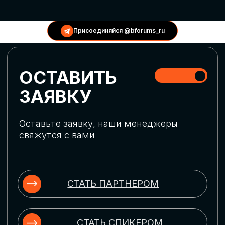
КОНФЕРЕНЦИИ
Присоединяйся @bforums_ru
ГЛОБАЛЬНАЯ
ЦИФРОВИЗАЦИЯ
Обсудим верхнеуровневое понимание
актуальных трендов глобальной цифровой
трансформации. Узнаем о новых подходах
к управлению бизнес-процессами,
массовом использовании ИИ-
инструментов, обеспечении
информационной безопасности и облачных
технологиях
ИСКУССТВЕННЫЙ
ИНТЕЛЛЕКТ
Узнаем как компании адаптируются к
новой ИИ-реальности. Как ИИ-
сотрудники становятся
«полноправными» членами команды, как
ИИ-помощники забирают на себя рутину
и как можно значительно увеличить
производительность без огромных
затрат на нейросети