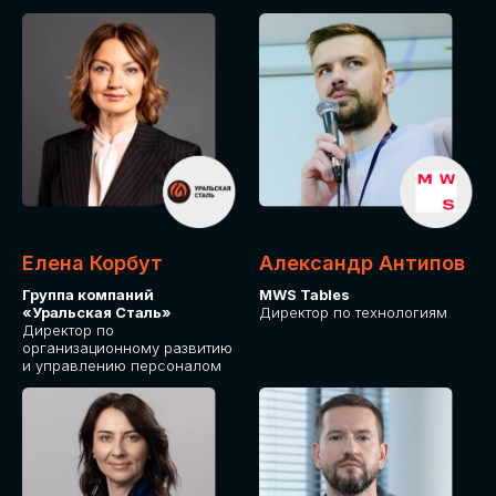
Елена Корбут
Александр Антипов
Группа компаний
MWS Tables
«Уральская Сталь»
Директор по технологиям
Директор по
организационному развитию
и управлению персоналом
СТАТЬ
СПИКЕРОМ
IT Solutions for Business