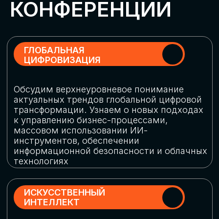
Обменяемся опытом, какие ИИ-решения
в маркетинге и продажах наиболее
востребованы, какие аналитические
платформы и сервисы управления
рекламными кампаниями показывают
наибольшую эффективность
ИНДУСТРИАЛЬНАЯ
РОБОТИЗАЦИЯ
Узнаем, в каких отраслях ИИ
«материализуется», какие роботы
решают сложные бизнес-задачи, а где
только обсуждают концепции
роботизации и потенциальные бюджеты
на тестирование образцов
КИБЕРБЕЗОПАСНОСТЬ
Выясним, как в наши дни уверенно
защищать свой бизнес от киберугроз
нового поколения и не превратить