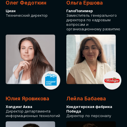
Олег Федоткин
Ольга Ершова
Циан
ГалоПолимер
Технический директор
Заместитель генерального
директора по кадровым
вопросам и
организационному развитию
Юлия Яровикова
Лейла Бабаева
Холдинг Аква
Кондитерская фабрика
Директор департамента
Победа
информационных технологий
Директор по персоналу