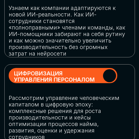
обеспечение кибербезопасности в
огромную статью затрат
ОБЛАЧНЫЕ ТЕХНОЛОГИИ
Подискутируем, какие облачные решения
существуют на рынке и почему
использование мультиоблачных моделей
не только снижает затраты, но и
становится ключевым элементом
«пересборки» бизнес-моделей
СКАЧАТЬ
ПРОГРАММУ
КОНФЕРЕНЦИИ
Оставьте заявку, мы направим вам