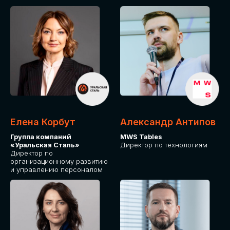
Елена Корбут
Александр Антипов
Группа компаний
MWS Tables
«Уральская Сталь»
Директор по технологиям
Директор по
организационному развитию
и управлению персоналом
СТАТЬ
СПИКЕРОМ
IT Solutions for Business