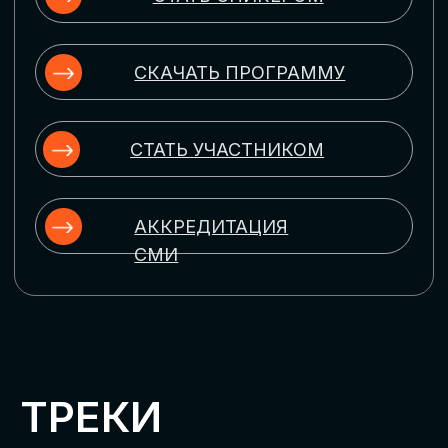
ЦИФРОВИЗАЦИЯ
УПРАВЛЕНИЯ ПЕРСОНАЛОМ
Рассмотрим управление человеческим
капиталом в цифровую эпоху:
комплексные решения для роста
производительности и кейсы
оптимизации процессов найма,
развития, оценки и удержания
сотрудников
ЦИФРОВИЗАЦИЯ
КЛИЕНТСКОГО СЕРВИСА
Разберем кейсы в сфере цифровизации
сопровождения клиентского пути,
включая применение CRM-систем, чат-
ботов, голосовых помощников и
различных аналитических инструментов
ЦИФРОВИЗАЦИЯ
МАРКЕТИНГА И ПРОДАЖ