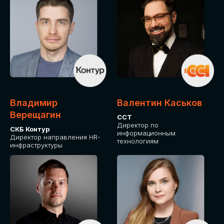
Владимир
Валентин Каськов
Верещагин
ССТ
Директор по
СКБ Контур
информационным
Директор направления HR-
технологиям
инфраструктуры