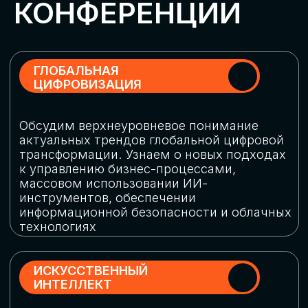
Обменяемся опытом, какие ИИ-решения
в маркетинге и продажах наиболее
востребованы, какие аналитические
платформы и сервисы управления
рекламными кампаниями показывают
наибольшую эффективность
ИНДУСТРИАЛЬНАЯ
РОБОТИЗАЦИЯ
Узнаем, в каких отраслях ИИ
«материализуется», какие роботы
решают сложные бизнес-задачи, а где
только обсуждают концепции
роботизации и потенциальные бюджеты
на тестирование образцов
КИБЕРБЕЗОПАСНОСТЬ
Выясним, как в наши дни уверенно
защищать свой бизнес от киберугроз
нового поколения и не превратить