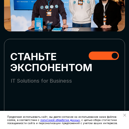
СКАЧАТЬ ПРОГРАММУ
СТАТЬ УЧАСТНИКОМ
АККРЕДИТАЦИЯ
СМИ
Продолжая использовать сайт, вы даете согласие на использование нами файлов
cookie, в соответствии с
политикой обработки данных
, с целью сбора статистики
посещаемости сайта и персонализации предложений с учетом ваших интересов.