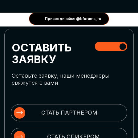
КОНФЕРЕНЦИИ
Присоединяйся @bforums_ru
ГЛОБАЛЬНАЯ
ЦИФРОВИЗАЦИЯ
Обсудим верхнеуровневое понимание
актуальных трендов глобальной цифровой
трансформации. Узнаем о новых подходах
к управлению бизнес-процессами,
массовом использовании ИИ-
инструментов, обеспечении
информационной безопасности и облачных
технологиях
ИСКУССТВЕННЫЙ
ИНТЕЛЛЕКТ
Узнаем как компании адаптируются к
новой ИИ-реальности. Как ИИ-
сотрудники становятся
«полноправными» членами команды, как
ИИ-помощники забирают на себя рутину
и как можно значительно увеличить
производительность без огромных
затрат на нейросети