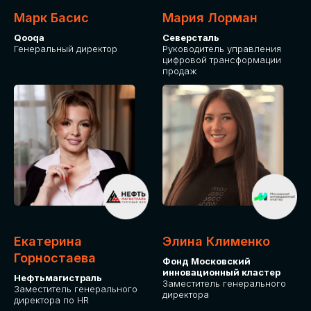
Марк Басис
Мария Лорман
Qooqa
Северсталь
Генеральный директор
Руководитель управления
цифровой трансформации
продаж
СТАНЬТЕ
ЭКСПОНЕНТОМ
IT Solutions for Business
Приглашаем стать партнером GLOBAL
Екатерина
Элина Клименко
TECH FORUM и презентовать ваши
Горностаева
Фонд Московский
решения целевой аудитории. Будем
инновационный кластер
рады сотрудничеству!
Нефтьмагистраль
Заместитель генерального
Заместитель генерального
директора
директора по HR