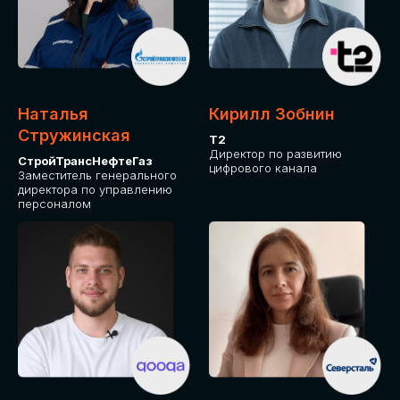
Приглашаем стать спикером GLOBAL
TECH FORUM и поделиться своим
опытом и экспертизой. Будем рады
сотрудничеству!
Наталья
Кирилл Зобнин
СТАТЬ СПИКЕРОМ
Стружинская
Т2
Директор по развитию
СтройТрансНефтеГаз
цифрового канала
Заместитель генерального
директора по управлению
персоналом
СРЕДИ ПАРТНЕРОВ
МЕРОПРИЯТИЯ