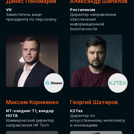
Денис Пономарев
Александр Шепилов
VK
Ростелеком
Заместитель вице-
Директор направления
президента по персоналу
обеспечения
информационной
безопасности
Максим Корниенко
Георгий Шатиров
ИТ-холдинг Т1, вендор
К2Тех
НОТА
Директор по
Коммерческий директор
искусственному интеллекту
направления HR Tech
и инновациям