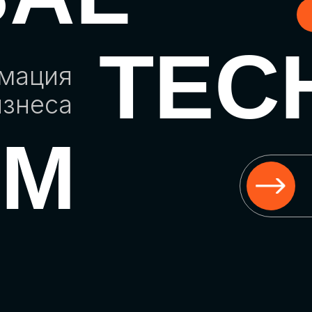
TEC
рмация
изнеса
UM