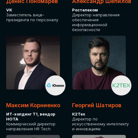
Денис Пономарев
Александр Шепилов
VK
Ростелеком
Заместитель вице-
Директор направления
президента по персоналу
обеспечения
информационной
безопасности
Максим Корниенко
Георгий Шатиров
ИТ-холдинг Т1, вендор
К2Тех
НОТА
Директор по
Коммерческий директор
искусственному интеллекту
направления HR Tech
и инновациям