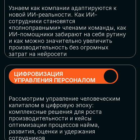
обеспечение кибербезопасности в
огромную статью затрат
ОБЛАЧНЫЕ ТЕХНОЛОГИИ
Подискутируем, какие облачные решения
существуют на рынке и почему
использование мультиоблачных моделей
не только снижает затраты, но и
становится ключевым элементом
«пересборки» бизнес-моделей
СКАЧАТЬ
ПРОГРАММУ
КОНФЕРЕНЦИИ
Оставьте заявку, мы направим вам