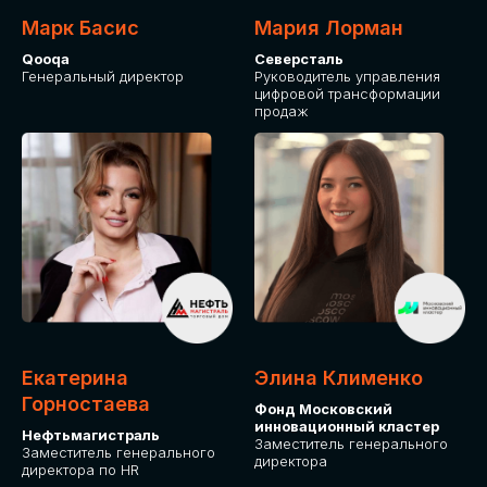
Марк Басис
Мария Лорман
Qooqa
Северсталь
Генеральный директор
Руководитель управления
цифровой трансформации
продаж
СТАНЬТЕ
ЭКСПОНЕНТОМ
IT Solutions for Business
Приглашаем стать партнером GLOBAL
Екатерина
Элина Клименко
TECH FORUM и презентовать ваши
Горностаева
Фонд Московский
решения целевой аудитории. Будем
инновационный кластер
рады сотрудничеству!
Нефтьмагистраль
Заместитель генерального
Заместитель генерального
директора
директора по HR