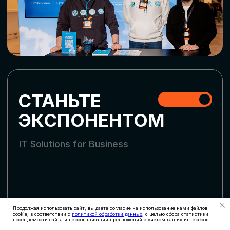
СКАЧАТЬ ПРОГРАММУ
СТАТЬ УЧАСТНИКОМ
АККРЕДИТАЦИЯ
СМИ
Продолжая использовать сайт, вы даете согласие на использование нами файлов
cookie, в соответствии с
политикой обработки данных
, с целью сбора статистики
посещаемости сайта и персонализации предложений с учетом ваших интересов.