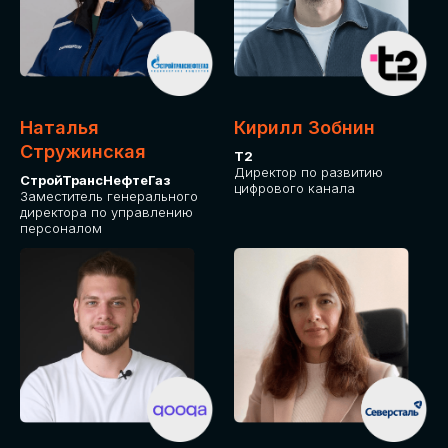
Приглашаем стать спикером GLOBAL
TECH FORUM и поделиться своим
опытом и экспертизой. Будем рады
сотрудничеству!
Наталья
Кирилл Зобнин
СТАТЬ СПИКЕРОМ
Стружинская
Т2
Директор по развитию
СтройТрансНефтеГаз
цифрового канала
Заместитель генерального
директора по управлению
персоналом
СРЕДИ ПАРТНЕРОВ
МЕРОПРИЯТИЯ