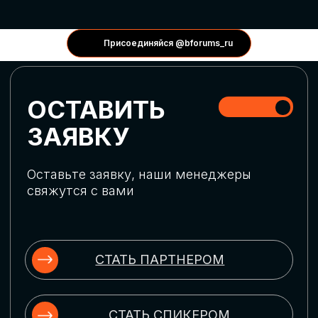
КОНФЕРЕНЦИИ
Присоединяйся @bforums_ru
ГЛОБАЛЬНАЯ
ЦИФРОВИЗАЦИЯ
Обсудим верхнеуровневое понимание
актуальных трендов глобальной цифровой
трансформации. Узнаем о новых подходах
к управлению бизнес-процессами,
массовом использовании ИИ-
инструментов, обеспечении
информационной безопасности и облачных
технологиях
ИСКУССТВЕННЫЙ
ИНТЕЛЛЕКТ
Узнаем как компании адаптируются к
новой ИИ-реальности. Как ИИ-
сотрудники становятся
«полноправными» членами команды, как
ИИ-помощники забирают на себя рутину
и как можно значительно увеличить
производительность без огромных
затрат на нейросети