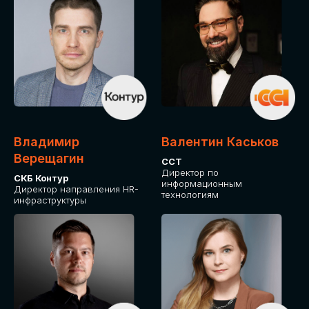
Владимир
Валентин Каськов
Верещагин
ССТ
Директор по
СКБ Контур
информационным
Директор направления HR-
технологиям
инфраструктуры