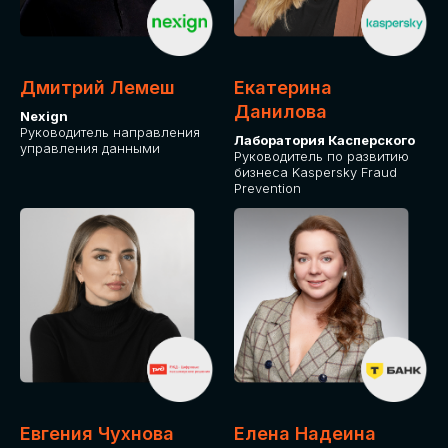
ДЛЯ ОПЛАТЫ БИЛЕТОВ
ОТ ФИЗИЧЕСКОГО ЛИЦА
Дмитрий Лемеш
Екатерина
Оплата через сервис Timepad
Данилова
Nexign
Руководитель направления
Лаборатория Касперского
управления данными
ПРИОБРЕСТИ БИЛЕТ
Руководитель по развитию
бизнеса Kaspersky Fraud
Prevention
Евгения Чухнова
Елена Надеина