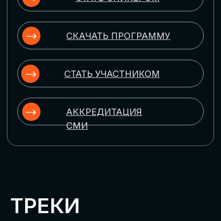
ЦИФРОВИЗАЦИЯ
УПРАВЛЕНИЯ ПЕРСОНАЛОМ
Рассмотрим управление человеческим
капиталом в цифровую эпоху:
комплексные решения для роста
производительности и кейсы
оптимизации процессов найма,
развития, оценки и удержания
сотрудников
ЦИФРОВИЗАЦИЯ
КЛИЕНТСКОГО СЕРВИСА
Разберем кейсы в сфере цифровизации
сопровождения клиентского пути,
включая применение CRM-систем, чат-
ботов, голосовых помощников и
различных аналитических инструментов
ЦИФРОВИЗАЦИЯ
МАРКЕТИНГА И ПРОДАЖ