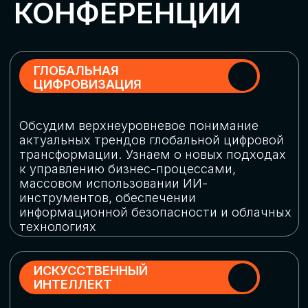
Обменяемся опытом, какие ИИ-решения
в маркетинге и продажах наиболее
востребованы, какие аналитические
платформы и сервисы управления
рекламными кампаниями показывают
наибольшую эффективность
ИНДУСТРИАЛЬНАЯ
РОБОТИЗАЦИЯ
Узнаем, в каких отраслях ИИ
«материализуется», какие роботы
решают сложные бизнес-задачи, а где
только обсуждают концепции
роботизации и потенциальные бюджеты
на тестирование образцов
КИБЕРБЕЗОПАСНОСТЬ
Выясним, как в наши дни уверенно
защищать свой бизнес от киберугроз
нового поколения и не превратить