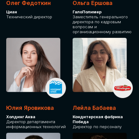
Олег Федоткин
Ольга Ершова
Циан
ГалоПолимер
Технический директор
Заместитель генерального
директора по кадровым
вопросам и
организационному развитию
Юлия Яровикова
Лейла Бабаева
Холдинг Аква
Кондитерская фабрика
Директор департамента
Победа
информационных технологий
Директор по персоналу