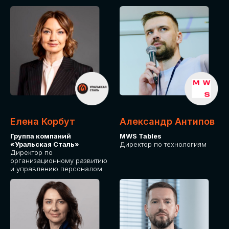
Елена Корбут
Александр Антипов
Группа компаний
MWS Tables
«Уральская Сталь»
Директор по технологиям
Директор по
организационному развитию
и управлению персоналом
СТАТЬ
СПИКЕРОМ
IT Solutions for Business