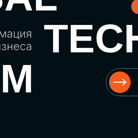
TEC
рмация
изнеса
UM