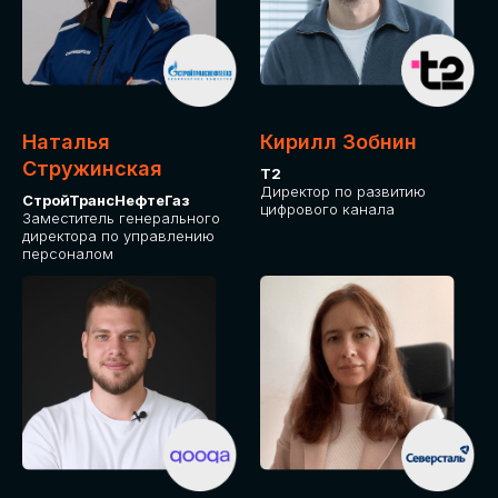
Приглашаем стать спикером GLOBAL
TECH FORUM и поделиться своим
опытом и экспертизой. Будем рады
сотрудничеству!
Наталья
Кирилл Зобнин
СТАТЬ СПИКЕРОМ
Стружинская
Т2
Директор по развитию
СтройТрансНефтеГаз
цифрового канала
Заместитель генерального
директора по управлению
персоналом
СРЕДИ ПАРТНЕРОВ
МЕРОПРИЯТИЯ