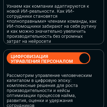
обеспечение кибербезопасности в
огромную статью затрат
ОБЛАЧНЫЕ ТЕХНОЛОГИИ
Подискутируем, какие облачные решения
существуют на рынке и почему
использование мультиоблачных моделей
не только снижает затраты, но и
становится ключевым элементом
«пересборки» бизнес-моделей
СКАЧАТЬ
ПРОГРАММУ
КОНФЕРЕНЦИИ
Оставьте заявку, мы направим вам