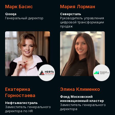
Марк Басис
Мария Лорман
Qooqa
Северсталь
Генеральный директор
Руководитель управления
цифровой трансформации
продаж
СТАНЬТЕ
ЭКСПОНЕНТОМ
IT Solutions for Business
Приглашаем стать партнером GLOBAL
Екатерина
Элина Клименко
TECH FORUM и презентовать ваши
Горностаева
Фонд Московский
решения целевой аудитории. Будем
инновационный кластер
рады сотрудничеству!
Нефтьмагистраль
Заместитель генерального
Заместитель генерального
директора
директора по HR