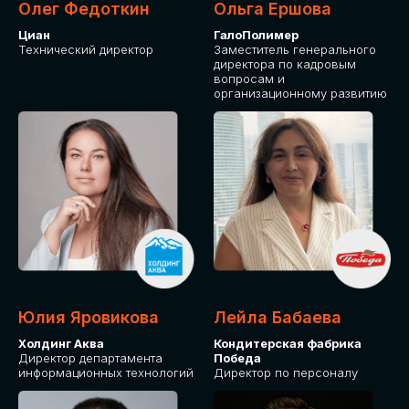
Олег Федоткин
Ольга Ершова
Циан
ГалоПолимер
Технический директор
Заместитель генерального
директора по кадровым
вопросам и
организационному развитию
Юлия Яровикова
Лейла Бабаева
Холдинг Аква
Кондитерская фабрика
Директор департамента
Победа
информационных технологий
Директор по персоналу