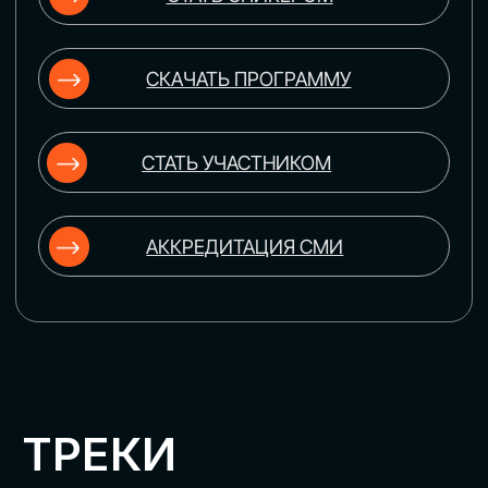
ЦИФРОВИЗАЦИЯ
УПРАВЛЕНИЯ ПЕРСОНАЛОМ
Рассмотрим управление человеческим
капиталом в цифровую эпоху:
комплексные решения для роста
производительности и кейсы
оптимизации процессов найма,
развития, оценки и удержания
сотрудников
ЦИФРОВИЗАЦИЯ
КЛИЕНТСКОГО СЕРВИСА
Разберем кейсы в сфере цифровизации
сопровождения клиентского пути,
включая применение CRM-систем, чат-
ботов, голосовых помощников и
различных аналитических инструментов
ЦИФРОВИЗАЦИЯ
МАРКЕТИНГА И ПРОДАЖ