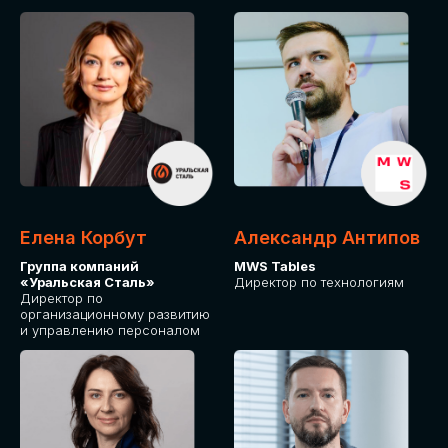
Елена Корбут
Александр Антипов
Группа компаний
MWS Tables
«Уральская Сталь»
Директор по технологиям
Директор по
организационному развитию
и управлению персоналом
СТАТЬ
СПИКЕРОМ
IT Solutions for Business