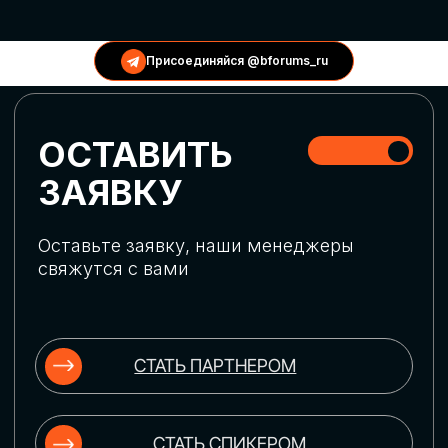
КОНФЕРЕНЦИИ
Присоединяйся @bforums_ru
ГЛОБАЛЬНАЯ
ЦИФРОВИЗАЦИЯ
Обсудим верхнеуровневое понимание
актуальных трендов глобальной цифровой
трансформации. Узнаем о новых подходах
к управлению бизнес-процессами,
массовом использовании ИИ-
инструментов, обеспечении
информационной безопасности и облачных
технологиях
ИСКУССТВЕННЫЙ
ИНТЕЛЛЕКТ
Узнаем как компании адаптируются к
новой ИИ-реальности. Как ИИ-
сотрудники становятся
«полноправными» членами команды, как
ИИ-помощники забирают на себя рутину
и как можно значительно увеличить
производительность без огромных
затрат на нейросети