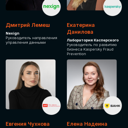
ОТ ФИЗИЧЕСКОГО ЛИЦА
Оплата через сервис Timepad
ПРИОБРЕСТИ БИЛЕТ
Дмитрий Лемеш
Екатерина
Данилова
Nexign
Руководитель направления
Лаборатория Касперского
управления данными
Руководитель по развитию
бизнеса Kaspersky Fraud
Prevention
Евгения Чухнова
Елена Надеина