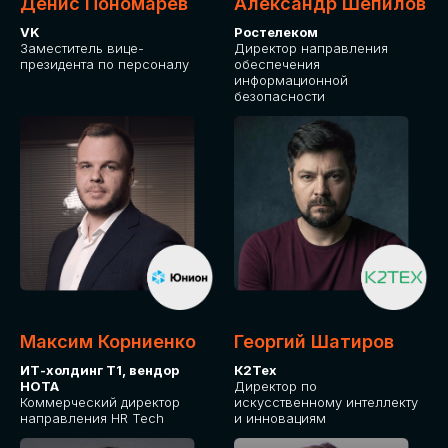
Денис Пономарев
Александр Шепилов
VK
Ростелеком
Заместитель вице-
Директор направления
президента по персоналу
обеспечения
информационной
безопасности
Максим Корниенко
Георгий Шатиров
ИТ-холдинг Т1, вендор
К2Тех
НОТА
Директор по
Коммерческий директор
искусственному интеллекту
направления HR Tech
и инновациям