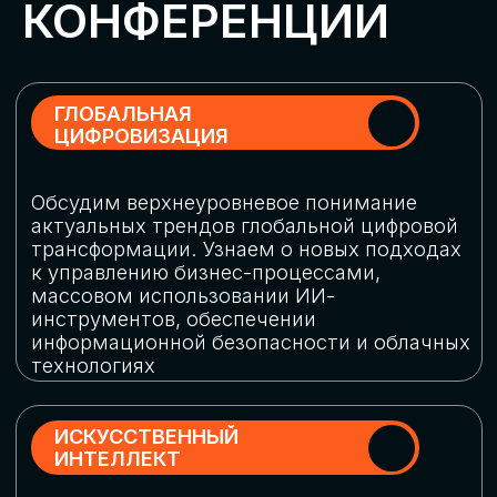
Обменяемся опытом, какие ИИ-решения
в маркетинге и продажах наиболее
востребованы, какие аналитические
платформы и сервисы управления
рекламными кампаниями показывают
наибольшую эффективность
ИНДУСТРИАЛЬНАЯ
РОБОТИЗАЦИЯ
Узнаем, в каких отраслях ИИ
«материализуется», какие роботы
решают сложные бизнес-задачи, а где
только обсуждают концепции
роботизации и потенциальные бюджеты
на тестирование образцов
КИБЕРБЕЗОПАСНОСТЬ
Выясним, как в наши дни уверенно
защищать свой бизнес от киберугроз
нового поколения и не превратить