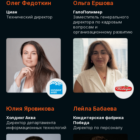
Олег Федоткин
Ольга Ершова
Циан
ГалоПолимер
Технический директор
Заместитель генерального
директора по кадровым
вопросам и
организационному развитию
Юлия Яровикова
Лейла Бабаева
Холдинг Аква
Кондитерская фабрика
Директор департамента
Победа
информационных технологий
Директор по персоналу