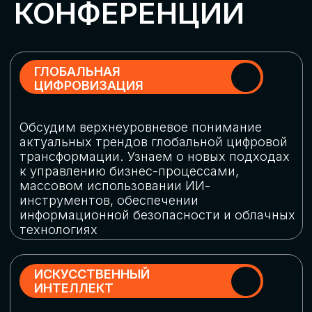
Обменяемся опытом, какие ИИ-решения
в маркетинге и продажах наиболее
востребованы, какие аналитические
платформы и сервисы управления
рекламными кампаниями показывают
наибольшую эффективность
ИНДУСТРИАЛЬНАЯ
РОБОТИЗАЦИЯ
Узнаем, в каких отраслях ИИ
«материализуется», какие роботы
решают сложные бизнес-задачи, а где
только обсуждают концепции
роботизации и потенциальные бюджеты
на тестирование образцов
КИБЕРБЕЗОПАСНОСТЬ
Выясним, как в наши дни уверенно
защищать свой бизнес от киберугроз
нового поколения и не превратить