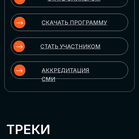
ЦИФРОВИЗАЦИЯ
УПРАВЛЕНИЯ ПЕРСОНАЛОМ
Рассмотрим управление человеческим
капиталом в цифровую эпоху:
комплексные решения для роста
производительности и кейсы
оптимизации процессов найма,
развития, оценки и удержания
сотрудников
ЦИФРОВИЗАЦИЯ
КЛИЕНТСКОГО СЕРВИСА
Разберем кейсы в сфере цифровизации
сопровождения клиентского пути,
включая применение CRM-систем, чат-
ботов, голосовых помощников и
различных аналитических инструментов
ЦИФРОВИЗАЦИЯ
МАРКЕТИНГА И ПРОДАЖ