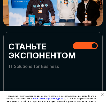
СКАЧАТЬ ПРОГРАММУ
СТАТЬ УЧАСТНИКОМ
АККРЕДИТАЦИЯ
СМИ
Продолжая использовать сайт, вы даете согласие на использование нами файлов
cookie, в соответствии с
политикой обработки данных
, с целью сбора статистики
посещаемости сайта и персонализации предложений с учетом ваших интересов.