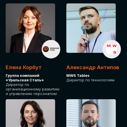
Елена Корбут
Александр Антипов
Группа компаний
MWS Tables
«Уральская Сталь»
Директор по технологиям
Директор по
организационному развитию
и управлению персоналом
СТАТЬ
СПИКЕРОМ
IT Solutions for Business