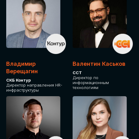
Владимир
Валентин Каськов
Верещагин
ССТ
Директор по
СКБ Контур
информационным
Директор направления HR-
технологиям
инфраструктуры