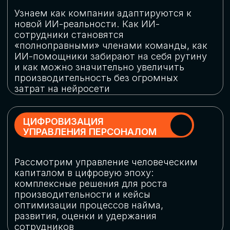
обеспечение кибербезопасности в
огромную статью затрат
ОБЛАЧНЫЕ ТЕХНОЛОГИИ
Подискутируем, какие облачные решения
существуют на рынке и почему
использование мультиоблачных моделей
не только снижает затраты, но и
становится ключевым элементом
«пересборки» бизнес-моделей
СКАЧАТЬ
ПРОГРАММУ
КОНФЕРЕНЦИИ
Оставьте заявку, мы направим вам