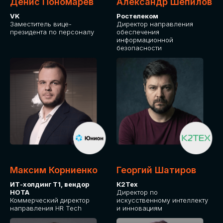
Денис Пономарев
Александр Шепилов
VK
Ростелеком
Заместитель вице-
Директор направления
президента по персоналу
обеспечения
информационной
безопасности
Максим Корниенко
Георгий Шатиров
ИТ-холдинг Т1, вендор
К2Тех
НОТА
Директор по
Коммерческий директор
искусственному интеллекту
направления HR Tech
и инновациям