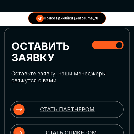
КОНФЕРЕНЦИИ
Присоединяйся @bforums_ru
ГЛОБАЛЬНАЯ
ЦИФРОВИЗАЦИЯ
Обсудим верхнеуровневое понимание
актуальных трендов глобальной цифровой
трансформации. Узнаем о новых подходах
к управлению бизнес-процессами,
массовом использовании ИИ-
инструментов, обеспечении
информационной безопасности и облачных
технологиях
ИСКУССТВЕННЫЙ
ИНТЕЛЛЕКТ
Узнаем как компании адаптируются к
новой ИИ-реальности. Как ИИ-
сотрудники становятся
«полноправными» членами команды, как
ИИ-помощники забирают на себя рутину
и как можно значительно увеличить
производительность без огромных
затрат на нейросети