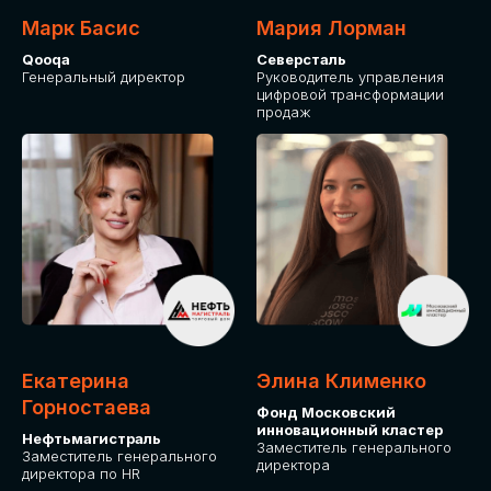
Марк Басис
Мария Лорман
Qooqa
Северсталь
Генеральный директор
Руководитель управления
цифровой трансформации
продаж
СТАНЬТЕ
ЭКСПОНЕНТОМ
IT Solutions for Business
Приглашаем стать партнером GLOBAL
Екатерина
Элина Клименко
TECH FORUM и презентовать ваши
Горностаева
Фонд Московский
решения целевой аудитории. Будем
инновационный кластер
рады сотрудничеству!
Нефтьмагистраль
Заместитель генерального
Заместитель генерального
директора
директора по HR