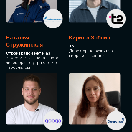
Приглашаем стать спикером GLOBAL
TECH FORUM и поделиться своим
опытом и экспертизой. Будем рады
сотрудничеству!
Наталья
Кирилл Зобнин
СТАТЬ СПИКЕРОМ
Стружинская
Т2
Директор по развитию
СтройТрансНефтеГаз
цифрового канала
Заместитель генерального
директора по управлению
персоналом
СРЕДИ ПАРТНЕРОВ
МЕРОПРИЯТИЯ