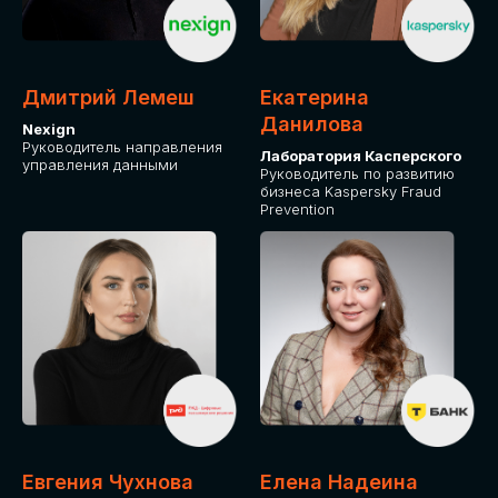
ДЛЯ ОПЛАТЫ БИЛЕТОВ
ОТ ФИЗИЧЕСКОГО ЛИЦА
Дмитрий Лемеш
Екатерина
Оплата через сервис Timepad
Данилова
Nexign
Руководитель направления
Лаборатория Касперского
управления данными
ПРИОБРЕСТИ БИЛЕТ
Руководитель по развитию
бизнеса Kaspersky Fraud
Prevention
Евгения Чухнова
Елена Надеина