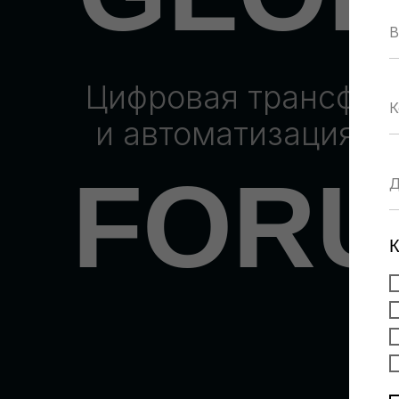
Цифровая трансфо
и автоматизация б
FOR
К