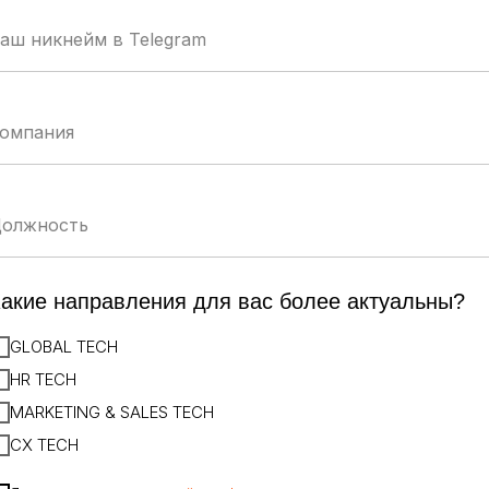
TEC
рмация
изнеса
UM
акие направления для вас более актуальны?
GLOBAL TECH
HR TECH
MARKETING & SALES TECH
CX TECH