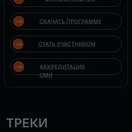
ЦИФРОВИЗАЦИЯ
УПРАВЛЕНИЯ ПЕРСОНАЛОМ
Рассмотрим управление человеческим
капиталом в цифровую эпоху:
комплексные решения для роста
производительности и кейсы
оптимизации процессов найма,
развития, оценки и удержания
сотрудников
ЦИФРОВИЗАЦИЯ
КЛИЕНТСКОГО СЕРВИСА
Разберем кейсы в сфере цифровизации
сопровождения клиентского пути,
включая применение CRM-систем, чат-
ботов, голосовых помощников и
различных аналитических инструментов
ЦИФРОВИЗАЦИЯ
МАРКЕТИНГА И ПРОДАЖ