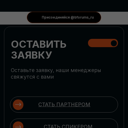
КОНФЕРЕНЦИИ
Присоединяйся @bforums_ru
ГЛОБАЛЬНАЯ
ЦИФРОВИЗАЦИЯ
Обсудим верхнеуровневое понимание
актуальных трендов глобальной цифровой
трансформации. Узнаем о новых подходах
к управлению бизнес-процессами,
массовом использовании ИИ-
инструментов, обеспечении
информационной безопасности и облачных
технологиях
ИСКУССТВЕННЫЙ
ИНТЕЛЛЕКТ
Узнаем как компании адаптируются к
новой ИИ-реальности. Как ИИ-
сотрудники становятся
«полноправными» членами команды, как
ИИ-помощники забирают на себя рутину
и как можно значительно увеличить
производительность без огромных
затрат на нейросети