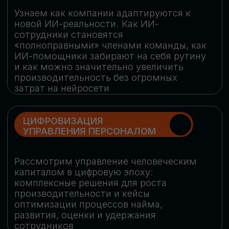
обеспечение кибербезопасности в
огромную статью затрат
ОБЛАЧНЫЕ ТЕХНОЛОГИИ
Подискутируем, какие облачные решения
существуют на рынке и почему
использование мультиоблачных моделей
не только снижает затраты, но и
становится ключевым элементом
«пересборки» бизнес-моделей
СКАЧАТЬ
ПРОГРАММУ
КОНФЕРЕНЦИИ
Оставьте заявку, мы направим вам