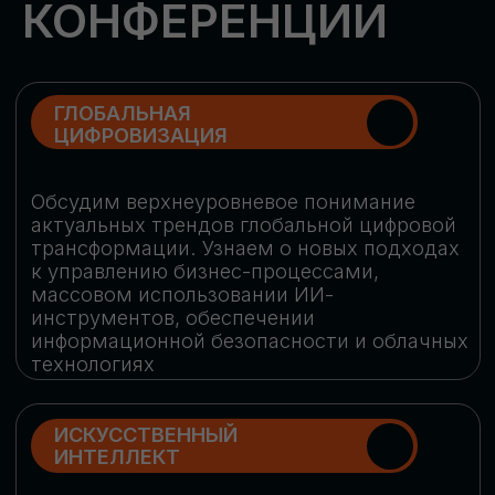
Обменяемся опытом, какие ИИ-решения
в маркетинге и продажах наиболее
востребованы, какие аналитические
платформы и сервисы управления
рекламными кампаниями показывают
наибольшую эффективность
ИНДУСТРИАЛЬНАЯ
РОБОТИЗАЦИЯ
Узнаем, в каких отраслях ИИ
«материализуется», какие роботы
решают сложные бизнес-задачи, а где
только обсуждают концепции
роботизации и потенциальные бюджеты
на тестирование образцов
КИБЕРБЕЗОПАСНОСТЬ
Выясним, как в наши дни уверенно
защищать свой бизнес от киберугроз
нового поколения и не превратить