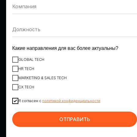
Денис Пономарев
Александр Шепилов
VK
Ростелеком
Заместитель вице-
Директор направления
президента по персоналу
обеспечения
информационной
безопасности
Какие направления для вас более актуальны?
GLOBAL TECH
HR TECH
MARKETING & SALES TECH
CX TECH
Я согласен с
политикой конфиденциальности
Максим Корниенко
Георгий Шатиров
ИТ-холдинг Т1, вендор
К2Тех
НОТА
Директор по
ОТПРАВИТЬ
Коммерческий директор
искусственному интеллекту
направления HR Tech
и инновациям