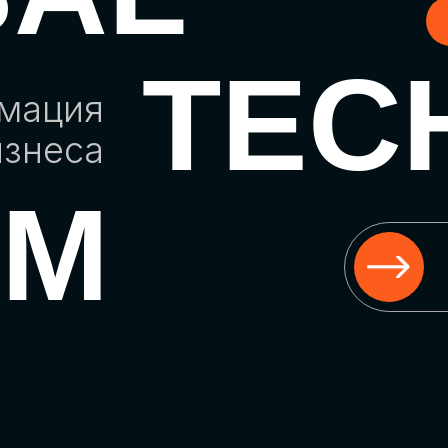
TEC
рмация
изнеса
UM