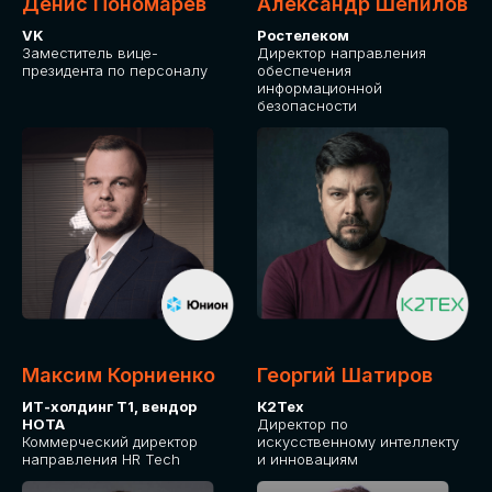
Денис Пономарев
Александр Шепилов
VK
Ростелеком
Заместитель вице-
Директор направления
президента по персоналу
обеспечения
информационной
безопасности
Максим Корниенко
Георгий Шатиров
ИТ-холдинг Т1, вендор
К2Тех
НОТА
Директор по
Коммерческий директор
искусственному интеллекту
направления HR Tech
и инновациям