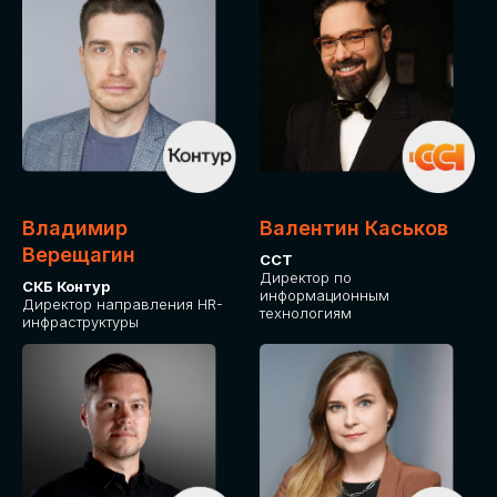
Владимир
Валентин Каськов
Верещагин
ССТ
Директор по
СКБ Контур
информационным
Директор направления HR-
технологиям
инфраструктуры