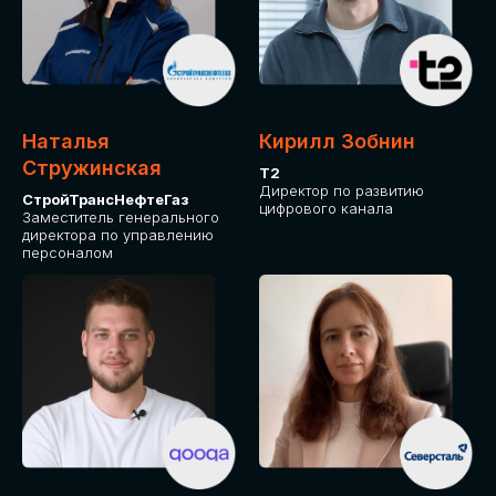
Приглашаем стать спикером GLOBAL
TECH FORUM и поделиться своим
опытом и экспертизой. Будем рады
сотрудничеству!
Наталья
Кирилл Зобнин
СТАТЬ СПИКЕРОМ
Стружинская
Т2
Директор по развитию
СтройТрансНефтеГаз
цифрового канала
Заместитель генерального
директора по управлению
персоналом
СРЕДИ ПАРТНЕРОВ
МЕРОПРИЯТИЯ