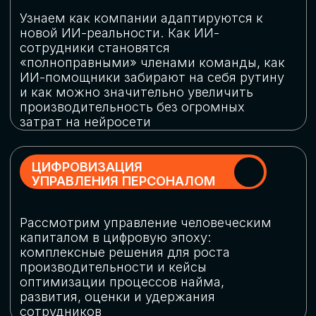
обеспечение кибербезопасности в
огромную статью затрат
ОБЛАЧНЫЕ ТЕХНОЛОГИИ
Подискутируем, какие облачные решения
существуют на рынке и почему
использование мультиоблачных моделей
не только снижает затраты, но и
становится ключевым элементом
«пересборки» бизнес-моделей
СКАЧАТЬ
ПРОГРАММУ
КОНФЕРЕНЦИИ
Оставьте заявку, мы направим вам