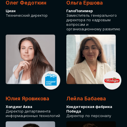
Олег Федоткин
Ольга Ершова
Циан
ГалоПолимер
Технический директор
Заместитель генерального
директора по кадровым
вопросам и
организационному развитию
Юлия Яровикова
Лейла Бабаева
Холдинг Аква
Кондитерская фабрика
Директор департамента
Победа
информационных технологий
Директор по персоналу