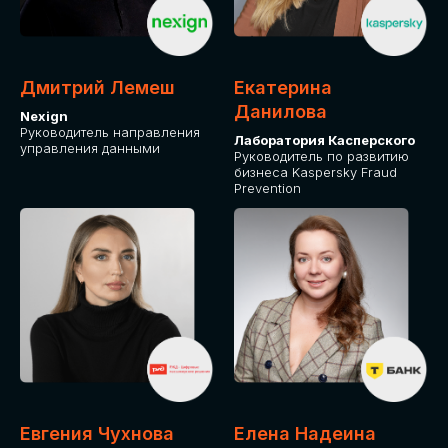
ДЛЯ ОПЛАТЫ БИЛЕТОВ
ОТ ФИЗИЧЕСКОГО ЛИЦА
Дмитрий Лемеш
Екатерина
Оплата через сервис Timepad
Данилова
Nexign
Руководитель направления
Лаборатория Касперского
управления данными
ПРИОБРЕСТИ БИЛЕТ
Руководитель по развитию
бизнеса Kaspersky Fraud
Prevention
Евгения Чухнова
Елена Надеина