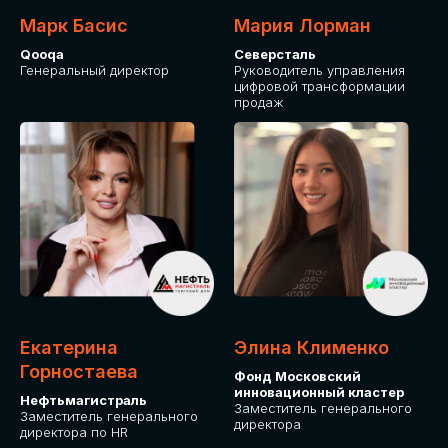
Марк Басис
Мария Лорман
Qooqa
Северсталь
Генеральный директор
Руководитель управления
цифровой трансформации
продаж
СТАНЬТЕ
ЭКСПОНЕНТОМ
IT Solutions for Business
Приглашаем стать партнером GLOBAL
Екатерина
Элина Клименко
TECH FORUM и презентовать ваши
Горностаева
Фонд Московский
решения целевой аудитории. Будем
инновационный кластер
рады сотрудничеству!
Нефтьмагистраль
Заместитель генерального
Заместитель генерального
директора
директора по HR