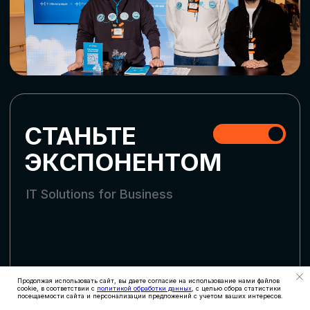
СКАЧАТЬ ПРОГРАММУ
СТАТЬ УЧАСТНИКОМ
АККРЕДИТАЦИЯ
СМИ
Продолжая использовать сайт, вы даете согласие на использование нами файлов
cookie, в соответствии с
политикой обработки данных
, с целью сбора статистики
посещаемости сайта и персонализации предложений с учетом ваших интересов.