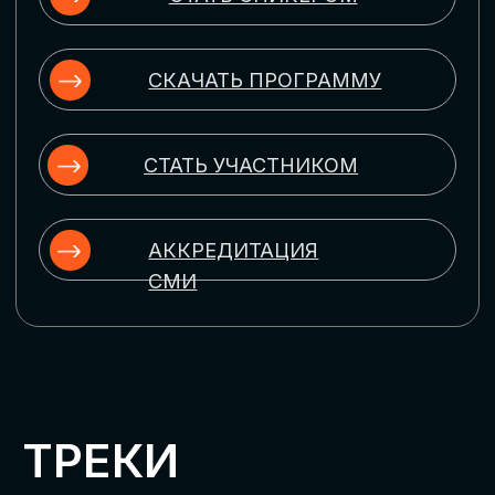
ЦИФРОВИЗАЦИЯ
УПРАВЛЕНИЯ ПЕРСОНАЛОМ
Рассмотрим управление человеческим
капиталом в цифровую эпоху:
комплексные решения для роста
производительности и кейсы
оптимизации процессов найма,
развития, оценки и удержания
сотрудников
ЦИФРОВИЗАЦИЯ
КЛИЕНТСКОГО СЕРВИСА
Разберем кейсы в сфере цифровизации
сопровождения клиентского пути,
включая применение CRM-систем, чат-
ботов, голосовых помощников и
различных аналитических инструментов
ЦИФРОВИЗАЦИЯ
МАРКЕТИНГА И ПРОДАЖ