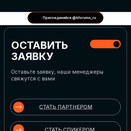
КОНФЕРЕНЦИИ
Присоединяйся @bforums_ru
ГЛОБАЛЬНАЯ
ЦИФРОВИЗАЦИЯ
Обсудим верхнеуровневое понимание
актуальных трендов глобальной цифровой
трансформации. Узнаем о новых подходах
к управлению бизнес-процессами,
массовом использовании ИИ-
инструментов, обеспечении
информационной безопасности и облачных
технологиях
ИСКУССТВЕННЫЙ
ИНТЕЛЛЕКТ
Узнаем как компании адаптируются к
новой ИИ-реальности. Как ИИ-
сотрудники становятся
«полноправными» членами команды, как
ИИ-помощники забирают на себя рутину
и как можно значительно увеличить
производительность без огромных
затрат на нейросети