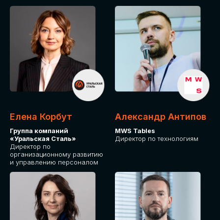
Елена Корбут
Александр Антипов
Группа компаний
MWS Tables
«Уральская Сталь»
Директор по технологиям
Директор по
организационному развитию
и управлению персоналом
СТАТЬ
СПИКЕРОМ
IT Solutions for Business