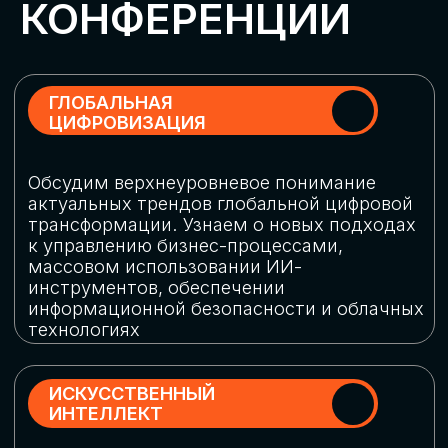
Обменяемся опытом, какие ИИ-решения
в маркетинге и продажах наиболее
востребованы, какие аналитические
платформы и сервисы управления
рекламными кампаниями показывают
наибольшую эффективность
ИНДУСТРИАЛЬНАЯ
РОБОТИЗАЦИЯ
Узнаем, в каких отраслях ИИ
«материализуется», какие роботы
решают сложные бизнес-задачи, а где
только обсуждают концепции
роботизации и потенциальные бюджеты
на тестирование образцов
КИБЕРБЕЗОПАСНОСТЬ
Выясним, как в наши дни уверенно
защищать свой бизнес от киберугроз
нового поколения и не превратить