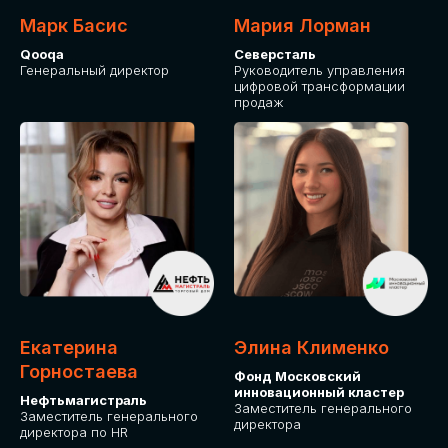
Марк Басис
Мария Лорман
Qooqa
Северсталь
Генеральный директор
Руководитель управления
цифровой трансформации
продаж
СТАНЬТЕ
ЭКСПОНЕНТОМ
IT Solutions for Business
Приглашаем стать партнером GLOBAL
Екатерина
Элина Клименко
TECH FORUM и презентовать ваши
Горностаева
Фонд Московский
решения целевой аудитории. Будем
инновационный кластер
рады сотрудничеству!
Нефтьмагистраль
Заместитель генерального
Заместитель генерального
директора
директора по HR