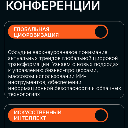
Обменяемся опытом, какие ИИ-решения
в маркетинге и продажах наиболее
востребованы, какие аналитические
платформы и сервисы управления
рекламными кампаниями показывают
наибольшую эффективность
ИНДУСТРИАЛЬНАЯ
РОБОТИЗАЦИЯ
Узнаем, в каких отраслях ИИ
«материализуется», какие роботы
решают сложные бизнес-задачи, а где
только обсуждают концепции
роботизации и потенциальные бюджеты
на тестирование образцов
КИБЕРБЕЗОПАСНОСТЬ
Выясним, как в наши дни уверенно
защищать свой бизнес от киберугроз
нового поколения и не превратить