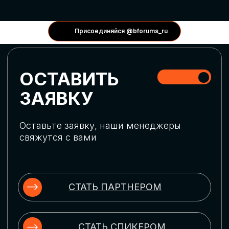
КОНФЕРЕНЦИИ
Присоединяйся @bforums_ru
ГЛОБАЛЬНАЯ
ЦИФРОВИЗАЦИЯ
Обсудим верхнеуровневое понимание
актуальных трендов глобальной цифровой
трансформации. Узнаем о новых подходах
к управлению бизнес-процессами,
массовом использовании ИИ-
инструментов, обеспечении
информационной безопасности и облачных
технологиях
ИСКУССТВЕННЫЙ
ИНТЕЛЛЕКТ
Узнаем как компании адаптируются к
новой ИИ-реальности. Как ИИ-
сотрудники становятся
«полноправными» членами команды, как
ИИ-помощники забирают на себя рутину
и как можно значительно увеличить
производительность без огромных
затрат на нейросети