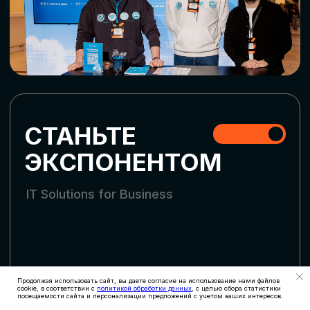
СТАТЬ УЧАСТНИКОМ
АККРЕДИТАЦИЯ
СМИ
Продолжая использовать сайт, вы даете согласие на использование нами файлов
cookie, в соответствии с
политикой обработки данных
, с целью сбора статистики
посещаемости сайта и персонализации предложений с учетом ваших интересов.