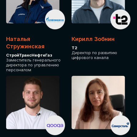
Приглашаем стать спикером GLOBAL
TECH FORUM и поделиться своим
опытом и экспертизой. Будем рады
сотрудничеству!
Наталья
Кирилл Зобнин
СТАТЬ СПИКЕРОМ
Стружинская
Т2
Директор по развитию
СтройТрансНефтеГаз
цифрового канала
Заместитель генерального
директора по управлению
персоналом
СРЕДИ ПАРТНЕРОВ
МЕРОПРИЯТИЯ