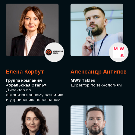
Елена Корбут
Александр Антипов
Группа компаний
MWS Tables
«Уральская Сталь»
Директор по технологиям
Директор по
организационному развитию
и управлению персоналом
СТАТЬ
СПИКЕРОМ
IT Solutions for Business