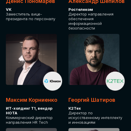
Денис Пономарев
Александр Шепилов
VK
Ростелеком
Заместитель вице-
Директор направления
президента по персоналу
обеспечения
информационной
безопасности
Максим Корниенко
Георгий Шатиров
ИТ-холдинг Т1, вендор
К2Тех
НОТА
Директор по
Коммерческий директор
искусственному интеллекту
направления HR Tech
и инновациям