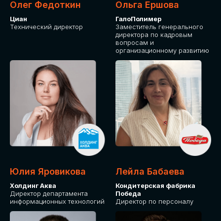
Олег Федоткин
Ольга Ершова
Циан
ГалоПолимер
Технический директор
Заместитель генерального
директора по кадровым
вопросам и
организационному развитию
Юлия Яровикова
Лейла Бабаева
Холдинг Аква
Кондитерская фабрика
Директор департамента
Победа
информационных технологий
Директор по персоналу