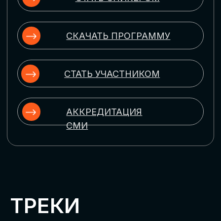
ЦИФРОВИЗАЦИЯ
УПРАВЛЕНИЯ ПЕРСОНАЛОМ
Рассмотрим управление человеческим
капиталом в цифровую эпоху:
комплексные решения для роста
производительности и кейсы
оптимизации процессов найма,
развития, оценки и удержания
сотрудников
ЦИФРОВИЗАЦИЯ
КЛИЕНТСКОГО СЕРВИСА
Разберем кейсы в сфере цифровизации
сопровождения клиентского пути,
включая применение CRM-систем, чат-
ботов, голосовых помощников и
различных аналитических инструментов
ЦИФРОВИЗАЦИЯ
МАРКЕТИНГА И ПРОДАЖ