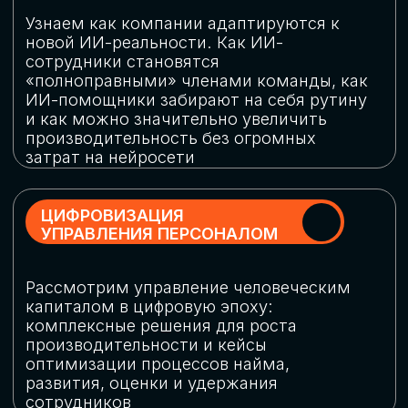
обеспечение кибербезопасности в
огромную статью затрат
ОБЛАЧНЫЕ ТЕХНОЛОГИИ
Подискутируем, какие облачные решения
существуют на рынке и почему
использование мультиоблачных моделей
не только снижает затраты, но и
становится ключевым элементом
«пересборки» бизнес-моделей
СКАЧАТЬ
ПРОГРАММУ
КОНФЕРЕНЦИИ
Оставьте заявку, мы направим вам