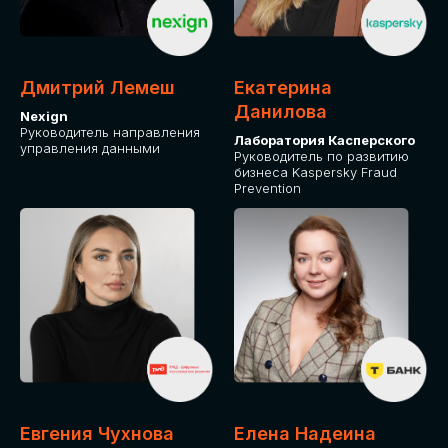
ОТ ФИЗИЧЕСКОГО ЛИЦА
Оплата через сервис Timepad
ПРИОБРЕСТИ БИЛЕТ
Дмитрий Лемеш
Екатерина
Данилова
Nexign
Руководитель направления
Лаборатория Касперского
управления данными
Руководитель по развитию
бизнеса Kaspersky Fraud
Prevention
Евгения Чухнова
Елена Надеина