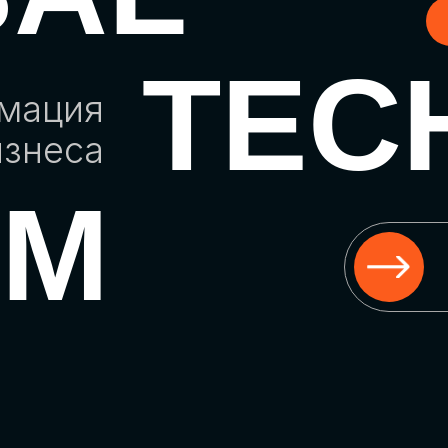
TEC
рмация
изнеса
UM