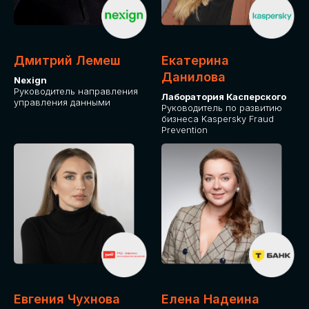
ОТ ФИЗИЧЕСКОГО ЛИЦА
Оплата через сервис Timepad
ПРИОБРЕСТИ БИЛЕТ
Дмитрий Лемеш
Екатерина
Данилова
Nexign
Руководитель направления
Лаборатория Касперского
управления данными
Руководитель по развитию
бизнеса Kaspersky Fraud
Prevention
Евгения Чухнова
Елена Надеина