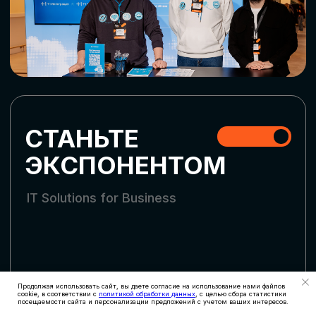
СТАТЬ УЧАСТНИКОМ
АККРЕДИТАЦИЯ
СМИ
Продолжая использовать сайт, вы даете согласие на использование нами файлов
cookie, в соответствии с
политикой обработки данных
, с целью сбора статистики
посещаемости сайта и персонализации предложений с учетом ваших интересов.