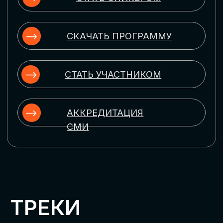
ЦИФРОВИЗАЦИЯ
УПРАВЛЕНИЯ ПЕРСОНАЛОМ
Рассмотрим управление человеческим
капиталом в цифровую эпоху:
комплексные решения для роста
производительности и кейсы
оптимизации процессов найма,
развития, оценки и удержания
сотрудников
ЦИФРОВИЗАЦИЯ
КЛИЕНТСКОГО СЕРВИСА
Разберем кейсы в сфере цифровизации
сопровождения клиентского пути,
включая применение CRM-систем, чат-
ботов, голосовых помощников и
различных аналитических инструментов
ЦИФРОВИЗАЦИЯ
МАРКЕТИНГА И ПРОДАЖ