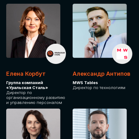
Елена Корбут
Александр Антипов
Группа компаний
MWS Tables
«Уральская Сталь»
Директор по технологиям
Директор по
организационному развитию
и управлению персоналом
СТАТЬ
СПИКЕРОМ
IT Solutions for Business