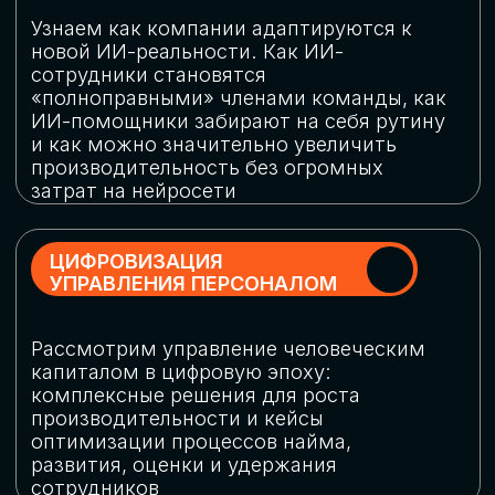
обеспечение кибербезопасности в
огромную статью затрат
ОБЛАЧНЫЕ ТЕХНОЛОГИИ
Подискутируем, какие облачные решения
существуют на рынке и почему
использование мультиоблачных моделей
не только снижает затраты, но и
становится ключевым элементом
«пересборки» бизнес-моделей
СКАЧАТЬ
ПРОГРАММУ
КОНФЕРЕНЦИИ
Оставьте заявку, мы направим вам