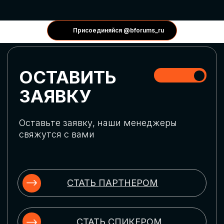
КОНФЕРЕНЦИИ
Присоединяйся @bforums_ru
ГЛОБАЛЬНАЯ
ЦИФРОВИЗАЦИЯ
Обсудим верхнеуровневое понимание
актуальных трендов глобальной цифровой
трансформации. Узнаем о новых подходах
к управлению бизнес-процессами,
массовом использовании ИИ-
инструментов, обеспечении
информационной безопасности и облачных
технологиях
ИСКУССТВЕННЫЙ
ИНТЕЛЛЕКТ
Узнаем как компании адаптируются к
новой ИИ-реальности. Как ИИ-
сотрудники становятся
«полноправными» членами команды, как
ИИ-помощники забирают на себя рутину
и как можно значительно увеличить
производительность без огромных
затрат на нейросети