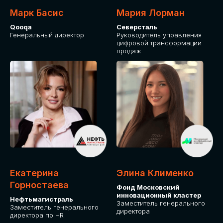
Марк Басис
Мария Лорман
Qooqa
Северсталь
Генеральный директор
Руководитель управления
цифровой трансформации
продаж
СТАНЬТЕ
ЭКСПОНЕНТОМ
IT Solutions for Business
Приглашаем стать партнером GLOBAL
Екатерина
Элина Клименко
TECH FORUM и презентовать ваши
Горностаева
Фонд Московский
решения целевой аудитории. Будем
инновационный кластер
рады сотрудничеству!
Нефтьмагистраль
Заместитель генерального
Заместитель генерального
директора
директора по HR