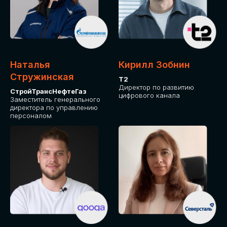
Приглашаем стать спикером GLOBAL
TECH FORUM и поделиться своим
опытом и экспертизой. Будем рады
сотрудничеству!
Наталья
Кирилл Зобнин
СТАТЬ СПИКЕРОМ
Стружинская
Т2
Директор по развитию
СтройТрансНефтеГаз
цифрового канала
Заместитель генерального
директора по управлению
персоналом
СРЕДИ ПАРТНЕРОВ
МЕРОПРИЯТИЯ