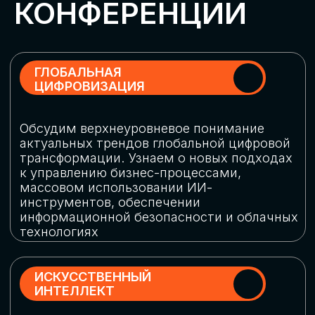
Обменяемся опытом, какие ИИ-решения
в маркетинге и продажах наиболее
востребованы, какие аналитические
платформы и сервисы управления
рекламными кампаниями показывают
наибольшую эффективность
ИНДУСТРИАЛЬНАЯ
РОБОТИЗАЦИЯ
Узнаем, в каких отраслях ИИ
«материализуется», какие роботы
решают сложные бизнес-задачи, а где
только обсуждают концепции
роботизации и потенциальные бюджеты
на тестирование образцов
КИБЕРБЕЗОПАСНОСТЬ
Выясним, как в наши дни уверенно
защищать свой бизнес от киберугроз
нового поколения и не превратить