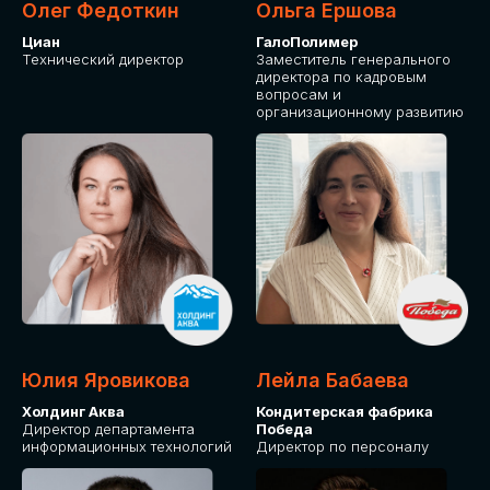
Олег Федоткин
Ольга Ершова
Циан
ГалоПолимер
Технический директор
Заместитель генерального
директора по кадровым
вопросам и
организационному развитию
Юлия Яровикова
Лейла Бабаева
Холдинг Аква
Кондитерская фабрика
Директор департамента
Победа
информационных технологий
Директор по персоналу