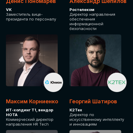
Денис Пономарев
Александр Шепилов
VK
Ростелеком
Заместитель вице-
Директор направления
президента по персоналу
обеспечения
информационной
безопасности
Максим Корниенко
Георгий Шатиров
ИТ-холдинг Т1, вендор
К2Тех
НОТА
Директор по
Коммерческий директор
искусственному интеллекту
направления HR Tech
и инновациям