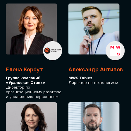
Елена Корбут
Александр Антипов
Группа компаний
MWS Tables
«Уральская Сталь»
Директор по технологиям
Директор по
организационному развитию
и управлению персоналом
СТАТЬ
СПИКЕРОМ
IT Solutions for Business