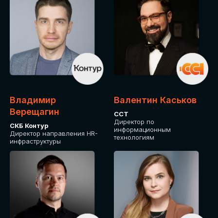
Владимир
Валентин Каськов
Верещагин
ССТ
Директор по
СКБ Контур
информационным
Директор направления HR-
технологиям
инфраструктуры