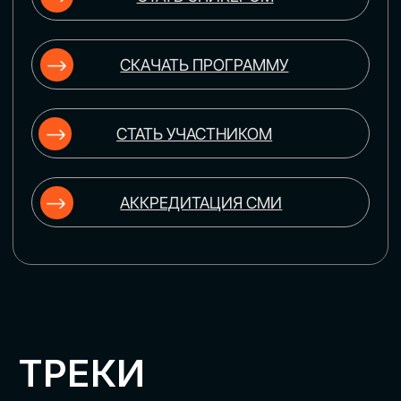
ЦИФРОВИЗАЦИЯ
УПРАВЛЕНИЯ ПЕРСОНАЛОМ
Рассмотрим управление человеческим
капиталом в цифровую эпоху:
комплексные решения для роста
производительности и кейсы
оптимизации процессов найма,
развития, оценки и удержания
сотрудников
ЦИФРОВИЗАЦИЯ
КЛИЕНТСКОГО СЕРВИСА
Разберем кейсы в сфере цифровизации
сопровождения клиентского пути,
включая применение CRM-систем, чат-
ботов, голосовых помощников и
различных аналитических инструментов
ЦИФРОВИЗАЦИЯ
МАРКЕТИНГА И ПРОДАЖ