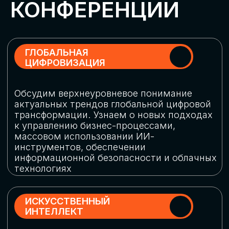
Обменяемся опытом, какие ИИ-решения
в маркетинге и продажах наиболее
востребованы, какие аналитические
платформы и сервисы управления
рекламными кампаниями показывают
наибольшую эффективность
ИНДУСТРИАЛЬНАЯ
РОБОТИЗАЦИЯ
Узнаем, в каких отраслях ИИ
«материализуется», какие роботы
решают сложные бизнес-задачи, а где
только обсуждают концепции
роботизации и потенциальные бюджеты
на тестирование образцов
КИБЕРБЕЗОПАСНОСТЬ
Выясним, как в наши дни уверенно
защищать свой бизнес от киберугроз
нового поколения и не превратить