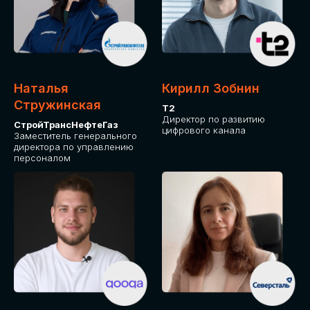
Приглашаем стать спикером GLOBAL
TECH FORUM и поделиться своим
опытом и экспертизой. Будем рады
сотрудничеству!
Наталья
Кирилл Зобнин
СТАТЬ СПИКЕРОМ
Стружинская
Т2
Директор по развитию
СтройТрансНефтеГаз
цифрового канала
Заместитель генерального
директора по управлению
персоналом
СРЕДИ ПАРТНЕРОВ
МЕРОПРИЯТИЯ