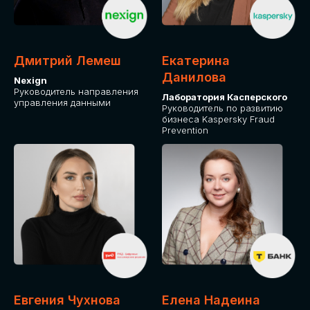
ДЛЯ ОПЛАТЫ БИЛЕТОВ
ОТ ФИЗИЧЕСКОГО ЛИЦА
Дмитрий Лемеш
Екатерина
Оплата через сервис Timepad
Данилова
Nexign
Руководитель направления
Лаборатория Касперского
управления данными
ПРИОБРЕСТИ БИЛЕТ
Руководитель по развитию
бизнеса Kaspersky Fraud
Prevention
Евгения Чухнова
Елена Надеина