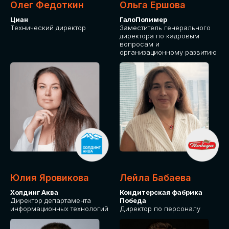
Олег Федоткин
Ольга Ершова
Циан
ГалоПолимер
Технический директор
Заместитель генерального
директора по кадровым
вопросам и
организационному развитию
Юлия Яровикова
Лейла Бабаева
Холдинг Аква
Кондитерская фабрика
Директор департамента
Победа
информационных технологий
Директор по персоналу