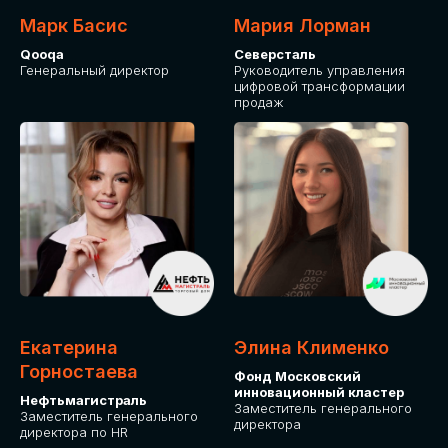
Марк Басис
Мария Лорман
Qooqa
Северсталь
Генеральный директор
Руководитель управления
цифровой трансформации
продаж
СТАНЬТЕ
ЭКСПОНЕНТОМ
IT Solutions for Business
Приглашаем стать партнером GLOBAL
Екатерина
Элина Клименко
TECH FORUM и презентовать ваши
Горностаева
Фонд Московский
решения целевой аудитории. Будем
инновационный кластер
рады сотрудничеству!
Нефтьмагистраль
Заместитель генерального
Заместитель генерального
директора
директора по HR