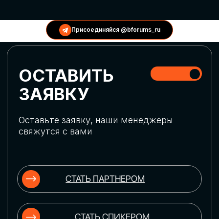
КОНФЕРЕНЦИИ
Присоединяйся @bforums_ru
ГЛОБАЛЬНАЯ
ЦИФРОВИЗАЦИЯ
Обсудим верхнеуровневое понимание
актуальных трендов глобальной цифровой
трансформации. Узнаем о новых подходах
к управлению бизнес-процессами,
массовом использовании ИИ-
инструментов, обеспечении
информационной безопасности и облачных
технологиях
ИСКУССТВЕННЫЙ
ИНТЕЛЛЕКТ
Узнаем как компании адаптируются к
новой ИИ-реальности. Как ИИ-
сотрудники становятся
«полноправными» членами команды, как
ИИ-помощники забирают на себя рутину
и как можно значительно увеличить
производительность без огромных
затрат на нейросети