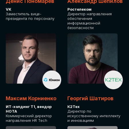
Денис Пономарев
Александр Шепилов
VK
Ростелеком
Заместитель вице-
Директор направления
президента по персоналу
обеспечения
информационной
безопасности
Какие направления для вас более актуальны?
GLOBAL TECH
HR TECH
MARKETING & SALES TECH
CX TECH
Я согласен с
политикой конфиденциальности
Максим Корниенко
Георгий Шатиров
ИТ-холдинг Т1, вендор
К2Тех
НОТА
Директор по
ОТПРАВИТЬ
Коммерческий директор
искусственному интеллекту
направления HR Tech
и инновациям