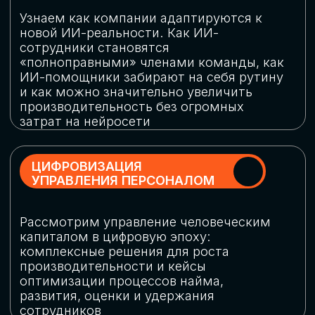
обеспечение кибербезопасности в
огромную статью затрат
ОБЛАЧНЫЕ ТЕХНОЛОГИИ
Подискутируем, какие облачные решения
существуют на рынке и почему
использование мультиоблачных моделей
не только снижает затраты, но и
становится ключевым элементом
«пересборки» бизнес-моделей
СКАЧАТЬ
ПРОГРАММУ
КОНФЕРЕНЦИИ
Оставьте заявку, мы направим вам