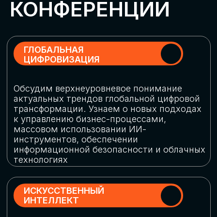
Обменяемся опытом, какие ИИ-решения
в маркетинге и продажах наиболее
востребованы, какие аналитические
платформы и сервисы управления
рекламными кампаниями показывают
наибольшую эффективность
ИНДУСТРИАЛЬНАЯ
РОБОТИЗАЦИЯ
Узнаем, в каких отраслях ИИ
«материализуется», какие роботы
решают сложные бизнес-задачи, а где
только обсуждают концепции
роботизации и потенциальные бюджеты
на тестирование образцов
КИБЕРБЕЗОПАСНОСТЬ
Выясним, как в наши дни уверенно
защищать свой бизнес от киберугроз
нового поколения и не превратить