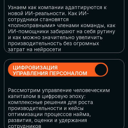
обеспечение кибербезопасности в
огромную статью затрат
ОБЛАЧНЫЕ ТЕХНОЛОГИИ
Подискутируем, какие облачные решения
существуют на рынке и почему
использование мультиоблачных моделей
не только снижает затраты, но и
становится ключевым элементом
«пересборки» бизнес-моделей
СКАЧАТЬ
ПРОГРАММУ
КОНФЕРЕНЦИИ
Оставьте заявку, мы направим вам