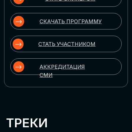
ЦИФРОВИЗАЦИЯ
УПРАВЛЕНИЯ ПЕРСОНАЛОМ
Рассмотрим управление человеческим
капиталом в цифровую эпоху:
комплексные решения для роста
производительности и кейсы
оптимизации процессов найма,
развития, оценки и удержания
сотрудников
ЦИФРОВИЗАЦИЯ
КЛИЕНТСКОГО СЕРВИСА
Разберем кейсы в сфере цифровизации
сопровождения клиентского пути,
включая применение CRM-систем, чат-
ботов, голосовых помощников и
различных аналитических инструментов
ЦИФРОВИЗАЦИЯ
МАРКЕТИНГА И ПРОДАЖ