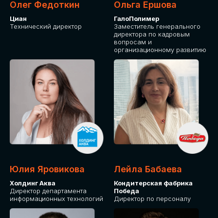
Олег Федоткин
Ольга Ершова
Циан
ГалоПолимер
Технический директор
Заместитель генерального
директора по кадровым
вопросам и
организационному развитию
Юлия Яровикова
Лейла Бабаева
Холдинг Аква
Кондитерская фабрика
Директор департамента
Победа
информационных технологий
Директор по персоналу