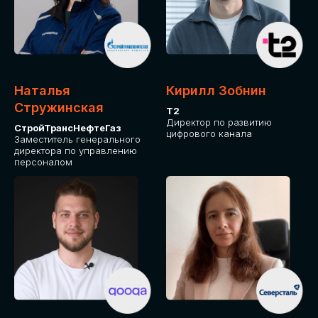
Приглашаем стать спикером GLOBAL
TECH FORUM и поделиться своим
опытом и экспертизой. Будем рады
сотрудничеству!
Наталья
Кирилл Зобнин
СТАТЬ СПИКЕРОМ
Стружинская
Т2
Директор по развитию
СтройТрансНефтеГаз
цифрового канала
Заместитель генерального
директора по управлению
персоналом
СРЕДИ ПАРТНЕРОВ
МЕРОПРИЯТИЯ