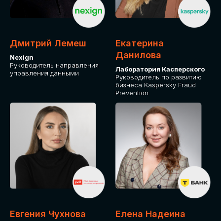
ОТ ФИЗИЧЕСКОГО ЛИЦА
Оплата через сервис Timepad
ПРИОБРЕСТИ БИЛЕТ
Дмитрий Лемеш
Екатерина
Данилова
Nexign
Руководитель направления
Лаборатория Касперского
управления данными
Руководитель по развитию
бизнеса Kaspersky Fraud
Prevention
Евгения Чухнова
Елена Надеина