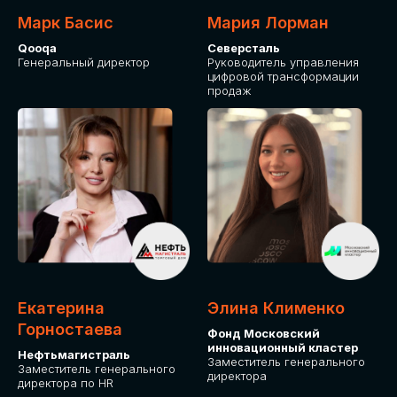
Марк Басис
Мария Лорман
Qooqa
Северсталь
Генеральный директор
Руководитель управления
цифровой трансформации
продаж
СТАНЬТЕ
ЭКСПОНЕНТОМ
IT Solutions for Business
Приглашаем стать партнером GLOBAL
Екатерина
Элина Клименко
TECH FORUM и презентовать ваши
Горностаева
Фонд Московский
решения целевой аудитории. Будем
инновационный кластер
рады сотрудничеству!
Нефтьмагистраль
Заместитель генерального
Заместитель генерального
директора
директора по HR