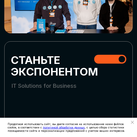
СТАТЬ УЧАСТНИКОМ
АККРЕДИТАЦИЯ
СМИ
Продолжая использовать сайт, вы даете согласие на использование нами файлов
cookie, в соответствии с
политикой обработки данных
, с целью сбора статистики
посещаемости сайта и персонализации предложений с учетом ваших интересов.