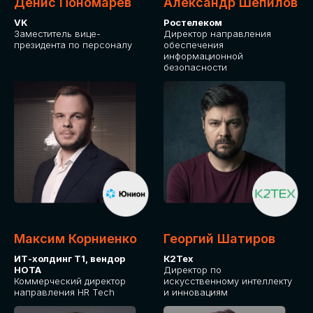
Денис Пономарев
Александр Шепилов
VK
Ростелеком
Заместитель вице-
Директор направления
президента по персоналу
обеспечения
информационной
безопасности
Максим Корниенко
Георгий Шатиров
ИТ-холдинг Т1, вендор
К2Тех
НОТА
Директор по
Коммерческий директор
искусственному интеллекту
направления HR Tech
и инновациям