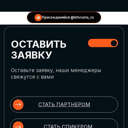
КОНФЕРЕНЦИИ
Присоединяйся @bforums_ru
ГЛОБАЛЬНАЯ
ЦИФРОВИЗАЦИЯ
Обсудим верхнеуровневое понимание
актуальных трендов глобальной цифровой
трансформации. Узнаем о новых подходах
к управлению бизнес-процессами,
массовом использовании ИИ-
инструментов, обеспечении
информационной безопасности и облачных
технологиях
ИСКУССТВЕННЫЙ
ИНТЕЛЛЕКТ
Узнаем как компании адаптируются к
новой ИИ-реальности. Как ИИ-
сотрудники становятся
«полноправными» членами команды, как
ИИ-помощники забирают на себя рутину
и как можно значительно увеличить
производительность без огромных
затрат на нейросети