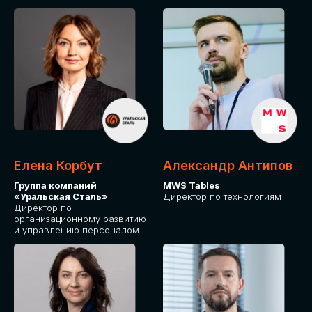
Елена Корбут
Александр Антипов
Группа компаний
MWS Tables
«Уральская Сталь»
Директор по технологиям
Директор по
организационному развитию
и управлению персоналом
СТАТЬ
СПИКЕРОМ
IT Solutions for Business