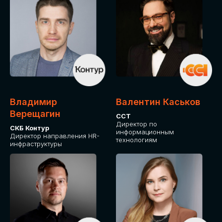
Владимир
Валентин Каськов
Верещагин
ССТ
Директор по
СКБ Контур
информационным
Директор направления HR-
технологиям
инфраструктуры