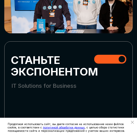
СКАЧАТЬ ПРОГРАММУ
СТАТЬ УЧАСТНИКОМ
АККРЕДИТАЦИЯ
СМИ
Продолжая использовать сайт, вы даете согласие на использование нами файлов
cookie, в соответствии с
политикой обработки данных
, с целью сбора статистики
посещаемости сайта и персонализации предложений с учетом ваших интересов.