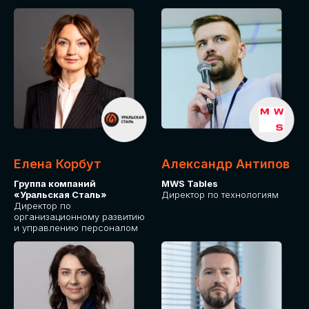
Елена Корбут
Александр Антипов
Группа компаний
MWS Tables
«Уральская Сталь»
Директор по технологиям
Директор по
организационному развитию
и управлению персоналом
СТАТЬ
СПИКЕРОМ
IT Solutions for Business