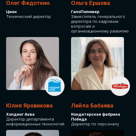
Олег Федоткин
Ольга Ершова
Циан
ГалоПолимер
Технический директор
Заместитель генерального
директора по кадровым
вопросам и
организационному развитию
Юлия Яровикова
Лейла Бабаева
Холдинг Аква
Кондитерская фабрика
Директор департамента
Победа
информационных технологий
Директор по персоналу