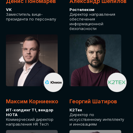
Денис Пономарев
Александр Шепилов
VK
Ростелеком
Заместитель вице-
Директор направления
президента по персоналу
обеспечения
информационной
безопасности
Какие направления для вас более актуальны?
GLOBAL TECH
HR TECH
MARKETING & SALES TECH
CX TECH
Я согласен с
политикой конфиденциальности
Максим Корниенко
Георгий Шатиров
ИТ-холдинг Т1, вендор
К2Тех
НОТА
Директор по
ОТПРАВИТЬ
Коммерческий директор
искусственному интеллекту
направления HR Tech
и инновациям