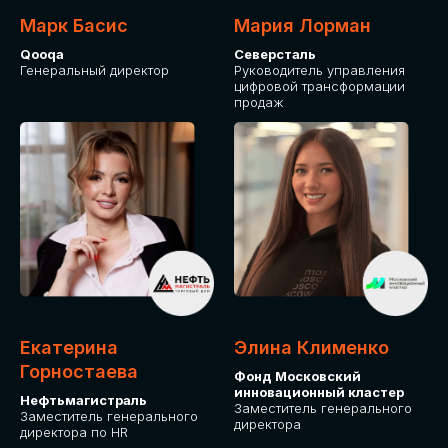
Марк Басис
Мария Лорман
Qooqa
Северсталь
Генеральный директор
Руководитель управления
цифровой трансформации
продаж
СТАНЬТЕ
ЭКСПОНЕНТОМ
IT Solutions for Business
Приглашаем стать партнером GLOBAL
Екатерина
Элина Клименко
TECH FORUM и презентовать ваши
Горностаева
Фонд Московский
решения целевой аудитории. Будем
инновационный кластер
рады сотрудничеству!
Нефтьмагистраль
Заместитель генерального
Заместитель генерального
директора
директора по HR