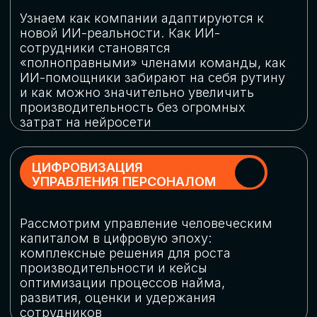
обеспечение кибербезопасности в
огромную статью затрат
ОБЛАЧНЫЕ ТЕХНОЛОГИИ
Подискутируем, какие облачные решения
существуют на рынке и почему
использование мультиоблачных моделей
не только снижает затраты, но и
становится ключевым элементом
«пересборки» бизнес-моделей
СКАЧАТЬ
ПРОГРАММУ
КОНФЕРЕНЦИИ
Оставьте заявку, мы направим вам