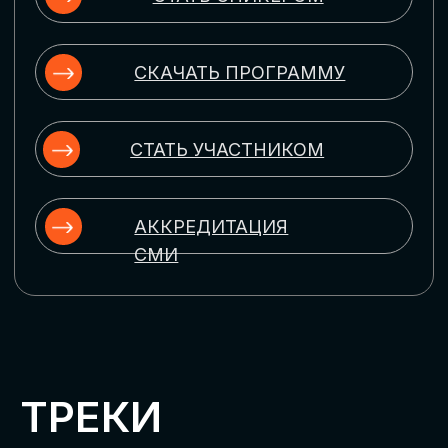
ЦИФРОВИЗАЦИЯ
УПРАВЛЕНИЯ ПЕРСОНАЛОМ
Рассмотрим управление человеческим
капиталом в цифровую эпоху:
комплексные решения для роста
производительности и кейсы
оптимизации процессов найма,
развития, оценки и удержания
сотрудников
ЦИФРОВИЗАЦИЯ
КЛИЕНТСКОГО СЕРВИСА
Разберем кейсы в сфере цифровизации
сопровождения клиентского пути,
включая применение CRM-систем, чат-
ботов, голосовых помощников и
различных аналитических инструментов
ЦИФРОВИЗАЦИЯ
МАРКЕТИНГА И ПРОДАЖ