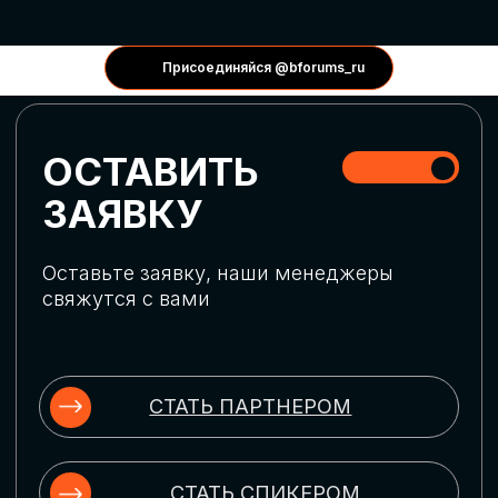
КОНФЕРЕНЦИИ
Присоединяйся @bforums_ru
ГЛОБАЛЬНАЯ
ЦИФРОВИЗАЦИЯ
Обсудим верхнеуровневое понимание
актуальных трендов глобальной цифровой
трансформации. Узнаем о новых подходах
к управлению бизнес-процессами,
массовом использовании ИИ-
инструментов, обеспечении
информационной безопасности и облачных
технологиях
ИСКУССТВЕННЫЙ
ИНТЕЛЛЕКТ
Узнаем как компании адаптируются к
новой ИИ-реальности. Как ИИ-
сотрудники становятся
«полноправными» членами команды, как
ИИ-помощники забирают на себя рутину
и как можно значительно увеличить
производительность без огромных
затрат на нейросети