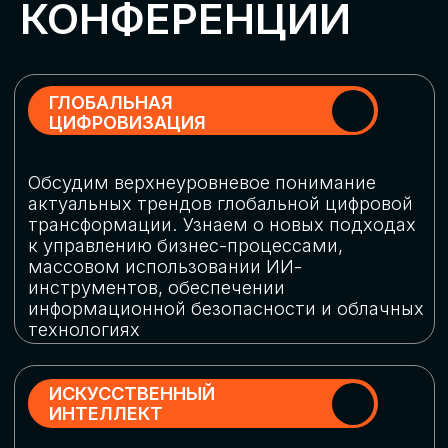
Обменяемся опытом, какие ИИ-решения
в маркетинге и продажах наиболее
востребованы, какие аналитические
платформы и сервисы управления
рекламными кампаниями показывают
наибольшую эффективность
ИНДУСТРИАЛЬНАЯ
РОБОТИЗАЦИЯ
Узнаем, в каких отраслях ИИ
«материализуется», какие роботы
решают сложные бизнес-задачи, а где
только обсуждают концепции
роботизации и потенциальные бюджеты
на тестирование образцов
КИБЕРБЕЗОПАСНОСТЬ
Выясним, как в наши дни уверенно
защищать свой бизнес от киберугроз
нового поколения и не превратить