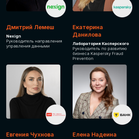
ДЛЯ ОПЛАТЫ БИЛЕТОВ
ОТ ФИЗИЧЕСКОГО ЛИЦА
Дмитрий Лемеш
Екатерина
Оплата через сервис Timepad
Данилова
Nexign
Руководитель направления
Лаборатория Касперского
управления данными
ПРИОБРЕСТИ БИЛЕТ
Руководитель по развитию
бизнеса Kaspersky Fraud
Prevention
Евгения Чухнова
Елена Надеина