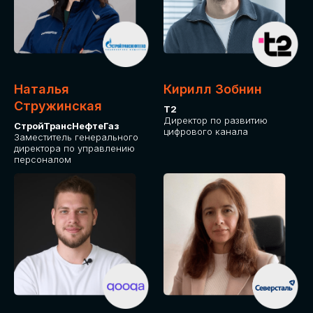
Приглашаем стать спикером GLOBAL
TECH FORUM и поделиться своим
опытом и экспертизой. Будем рады
сотрудничеству!
Наталья
Кирилл Зобнин
СТАТЬ СПИКЕРОМ
Стружинская
Т2
Директор по развитию
СтройТрансНефтеГаз
цифрового канала
Заместитель генерального
директора по управлению
персоналом
СРЕДИ ПАРТНЕРОВ
МЕРОПРИЯТИЯ