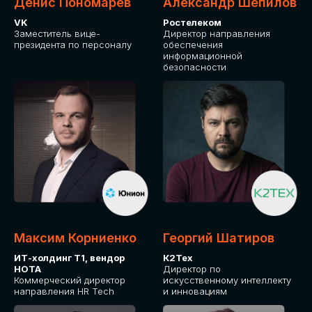
Денис Пономарев
Александр Шепилов
VK
Ростелеком
Заместитель вице-
Директор направления
президента по персоналу
обеспечения
информационной
безопасности
Максим Корниенко
Георгий Шатиров
ИТ-холдинг Т1, вендор
К2Тех
НОТА
Директор по
Коммерческий директор
искусственному интеллекту
направления HR Tech
и инновациям