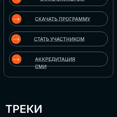
ЦИФРОВИЗАЦИЯ
УПРАВЛЕНИЯ ПЕРСОНАЛОМ
Рассмотрим управление человеческим
капиталом в цифровую эпоху:
комплексные решения для роста
производительности и кейсы
оптимизации процессов найма,
развития, оценки и удержания
сотрудников
ЦИФРОВИЗАЦИЯ
КЛИЕНТСКОГО СЕРВИСА
Разберем кейсы в сфере цифровизации
сопровождения клиентского пути,
включая применение CRM-систем, чат-
ботов, голосовых помощников и
различных аналитических инструментов
ЦИФРОВИЗАЦИЯ
МАРКЕТИНГА И ПРОДАЖ