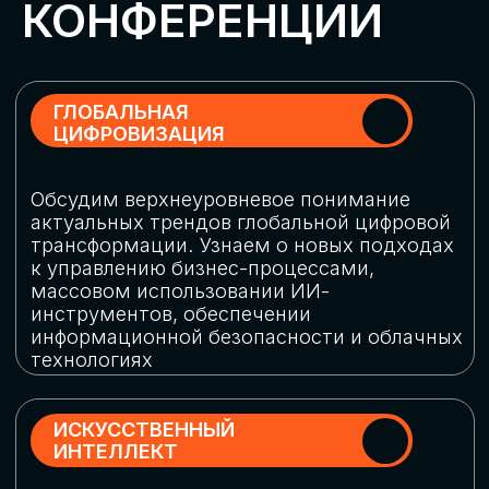
Обменяемся опытом, какие ИИ-решения
в маркетинге и продажах наиболее
востребованы, какие аналитические
платформы и сервисы управления
рекламными кампаниями показывают
наибольшую эффективность
ИНДУСТРИАЛЬНАЯ
РОБОТИЗАЦИЯ
Узнаем, в каких отраслях ИИ
«материализуется», какие роботы
решают сложные бизнес-задачи, а где
только обсуждают концепции
роботизации и потенциальные бюджеты
на тестирование образцов
КИБЕРБЕЗОПАСНОСТЬ
Выясним, как в наши дни уверенно
защищать свой бизнес от киберугроз
нового поколения и не превратить