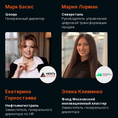
Марк Басис
Мария Лорман
Qooqa
Северсталь
Генеральный директор
Руководитель управления
цифровой трансформации
продаж
СТАНЬТЕ
ЭКСПОНЕНТОМ
IT Solutions for Business
Приглашаем стать партнером GLOBAL
Екатерина
Элина Клименко
TECH FORUM и презентовать ваши
Горностаева
Фонд Московский
решения целевой аудитории. Будем
инновационный кластер
рады сотрудничеству!
Нефтьмагистраль
Заместитель генерального
Заместитель генерального
директора
директора по HR