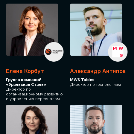
Елена Корбут
Александр Антипов
Группа компаний
MWS Tables
«Уральская Сталь»
Директор по технологиям
Директор по
организационному развитию
и управлению персоналом
СТАТЬ
СПИКЕРОМ
IT Solutions for Business