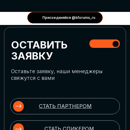
КОНФЕРЕНЦИИ
Присоединяйся @bforums_ru
ГЛОБАЛЬНАЯ
ЦИФРОВИЗАЦИЯ
Обсудим верхнеуровневое понимание
актуальных трендов глобальной цифровой
трансформации. Узнаем о новых подходах
к управлению бизнес-процессами,
массовом использовании ИИ-
инструментов, обеспечении
информационной безопасности и облачных
технологиях
ИСКУССТВЕННЫЙ
ИНТЕЛЛЕКТ
Узнаем как компании адаптируются к
новой ИИ-реальности. Как ИИ-
сотрудники становятся
«полноправными» членами команды, как
ИИ-помощники забирают на себя рутину
и как можно значительно увеличить
производительность без огромных
затрат на нейросети