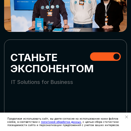
СКАЧАТЬ ПРОГРАММУ
СТАТЬ УЧАСТНИКОМ
АККРЕДИТАЦИЯ
СМИ
Продолжая использовать сайт, вы даете согласие на использование нами файлов
cookie, в соответствии с
политикой обработки данных
, с целью сбора статистики
посещаемости сайта и персонализации предложений с учетом ваших интересов.