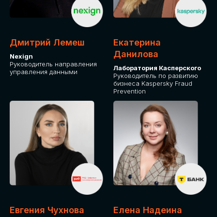
ДЛЯ ОПЛАТЫ БИЛЕТОВ
ОТ ФИЗИЧЕСКОГО ЛИЦА
Дмитрий Лемеш
Екатерина
Оплата через сервис Timepad
Данилова
Nexign
Руководитель направления
Лаборатория Касперского
управления данными
ПРИОБРЕСТИ БИЛЕТ
Руководитель по развитию
бизнеса Kaspersky Fraud
Prevention
Евгения Чухнова
Елена Надеина