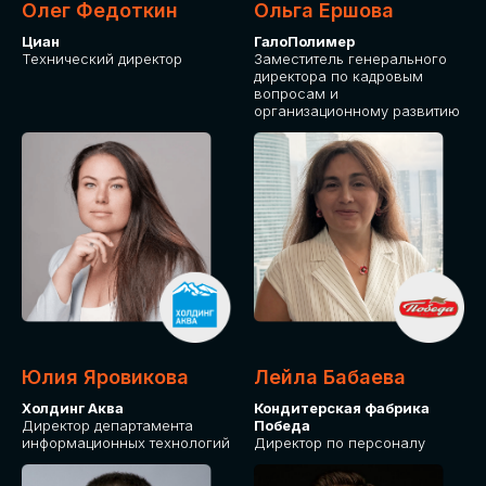
Олег Федоткин
Ольга Ершова
Циан
ГалоПолимер
Технический директор
Заместитель генерального
директора по кадровым
вопросам и
организационному развитию
Юлия Яровикова
Лейла Бабаева
Холдинг Аква
Кондитерская фабрика
Директор департамента
Победа
информационных технологий
Директор по персоналу