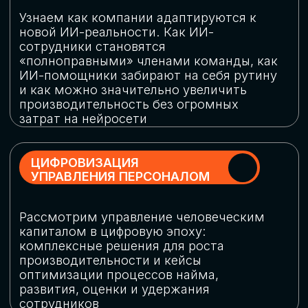
обеспечение кибербезопасности в
огромную статью затрат
ОБЛАЧНЫЕ ТЕХНОЛОГИИ
Подискутируем, какие облачные решения
существуют на рынке и почему
использование мультиоблачных моделей
не только снижает затраты, но и
становится ключевым элементом
«пересборки» бизнес-моделей
СКАЧАТЬ
ПРОГРАММУ
КОНФЕРЕНЦИИ
Оставьте заявку, мы направим вам