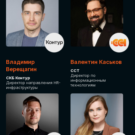
Владимир
Валентин Каськов
Верещагин
ССТ
Директор по
СКБ Контур
информационным
Директор направления HR-
технологиям
инфраструктуры