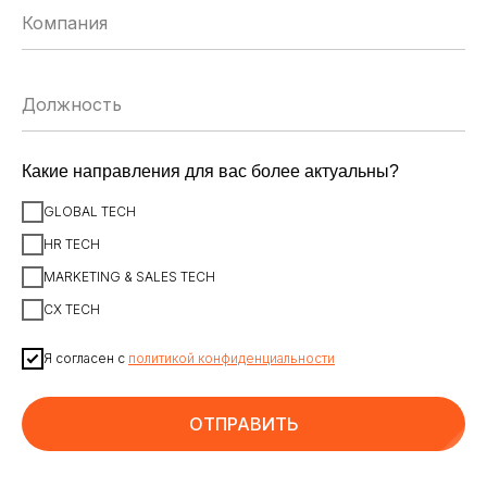
ЗАРЕГИСТРИРОВАТЬСЯ
Какие направления для вас более актуальны?
ИСКУССТВЕННЫЙ ИНТЕЛЛЕКТ
AI-АГЕНТЫ
GLOBAL TECH
ИМПОРТОЗАМЕЩЕНИЕ
ЦИФРОВИЗАЦИЯ
HR TECH
MARKETING & SALES TECH
ИНФОРМАЦИОННАЯ БЕЗОПАСНОСТЬ
LMS
CX TECH
АВТОМАТИЗАЦИЯ КЛИЕНТСКОГО СЕРВИСА
Я согласен с
политикой конфиденциальности
ОБЛАЧНЫЕ ТЕХНОЛОГИИ
HR-ПЛАТФОРМЫ
АВТОМАТИЗАЦИЯ БИЗНЕС-ПРОЦЕССОВ
CRM
ОТПРАВИТЬ
ЧАТ-БОТЫ
КЭДО
АВТОМАТИЗАЦИЯ HR