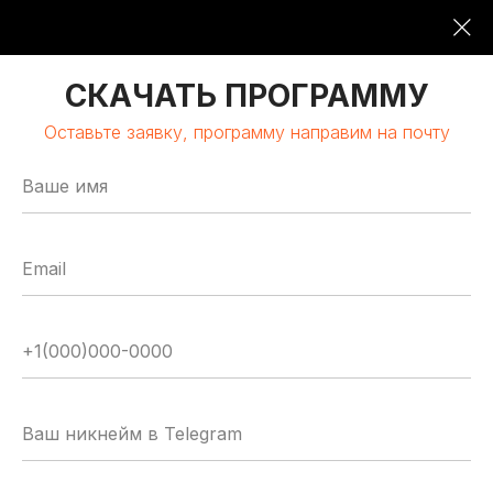
09:00-19:00
16 ОКТЯБРЯ 2026
СКАЧАТЬ ПРОГРАММУ
Оставьте заявку, программу направим на почту
МОСКВА | КЛАСТЕР «ЛОМОНОСОВ»
GLOBAL
TECH
FORUM
Цифровая трансформация
и автоматизация бизнеса