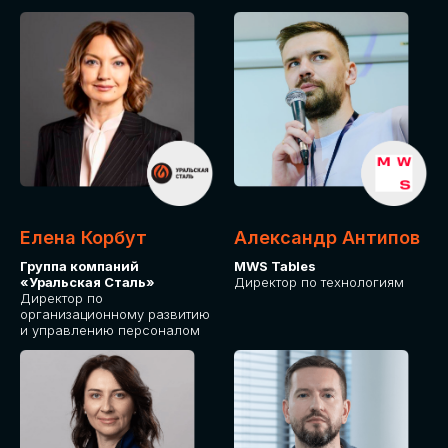
Елена Корбут
Александр Антипов
Группа компаний
MWS Tables
«Уральская Сталь»
Директор по технологиям
Директор по
организационному развитию
и управлению персоналом
СТАТЬ
СПИКЕРОМ
IT Solutions for Business