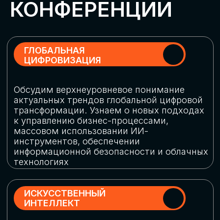
Обменяемся опытом, какие ИИ-решения
в маркетинге и продажах наиболее
востребованы, какие аналитические
платформы и сервисы управления
рекламными кампаниями показывают
наибольшую эффективность
ИНДУСТРИАЛЬНАЯ
РОБОТИЗАЦИЯ
Узнаем, в каких отраслях ИИ
«материализуется», какие роботы
решают сложные бизнес-задачи, а где
только обсуждают концепции
роботизации и потенциальные бюджеты
на тестирование образцов
КИБЕРБЕЗОПАСНОСТЬ
Выясним, как в наши дни уверенно
защищать свой бизнес от киберугроз
нового поколения и не превратить