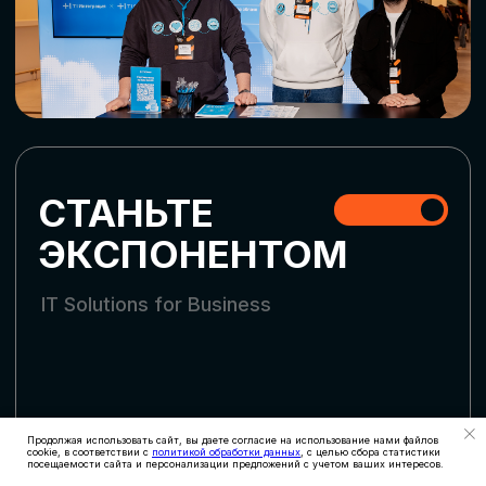
СТАТЬ УЧАСТНИКОМ
АККРЕДИТАЦИЯ
СМИ
Продолжая использовать сайт, вы даете согласие на использование нами файлов
cookie, в соответствии с
политикой обработки данных
, с целью сбора статистики
посещаемости сайта и персонализации предложений с учетом ваших интересов.