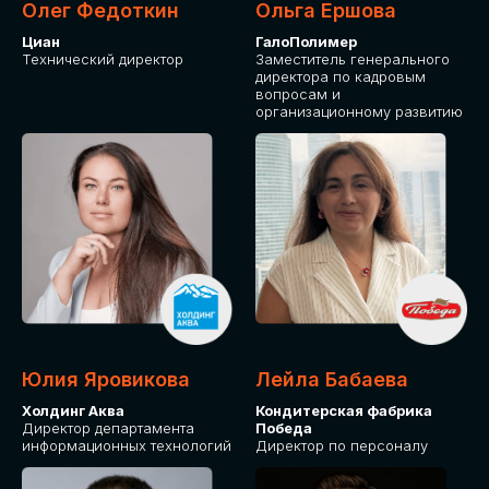
Олег Федоткин
Ольга Ершова
Циан
ГалоПолимер
Технический директор
Заместитель генерального
директора по кадровым
вопросам и
организационному развитию
Юлия Яровикова
Лейла Бабаева
Холдинг Аква
Кондитерская фабрика
Директор департамента
Победа
информационных технологий
Директор по персоналу