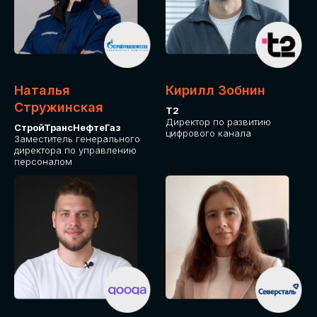
Приглашаем стать спикером GLOBAL
TECH FORUM и поделиться своим
опытом и экспертизой. Будем рады
сотрудничеству!
Наталья
Кирилл Зобнин
СТАТЬ СПИКЕРОМ
Стружинская
Т2
Директор по развитию
СтройТрансНефтеГаз
цифрового канала
Заместитель генерального
директора по управлению
персоналом
СРЕДИ ПАРТНЕРОВ
МЕРОПРИЯТИЯ