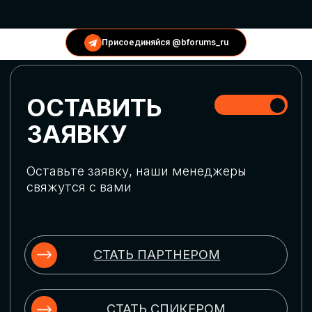
КОНФЕРЕНЦИИ
Присоединяйся @bforums_ru
ГЛОБАЛЬНАЯ
ЦИФРОВИЗАЦИЯ
Обсудим верхнеуровневое понимание
актуальных трендов глобальной цифровой
трансформации. Узнаем о новых подходах
к управлению бизнес-процессами,
массовом использовании ИИ-
инструментов, обеспечении
информационной безопасности и облачных
технологиях
ИСКУССТВЕННЫЙ
ИНТЕЛЛЕКТ
Узнаем как компании адаптируются к
новой ИИ-реальности. Как ИИ-
сотрудники становятся
«полноправными» членами команды, как
ИИ-помощники забирают на себя рутину
и как можно значительно увеличить
производительность без огромных
затрат на нейросети