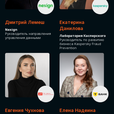
ОТ ФИЗИЧЕСКОГО ЛИЦА
Оплата через сервис Timepad
ПРИОБРЕСТИ БИЛЕТ
Дмитрий Лемеш
Екатерина
Данилова
Nexign
Руководитель направления
Лаборатория Касперского
управления данными
Руководитель по развитию
бизнеса Kaspersky Fraud
Prevention
Евгения Чухнова
Елена Надеина