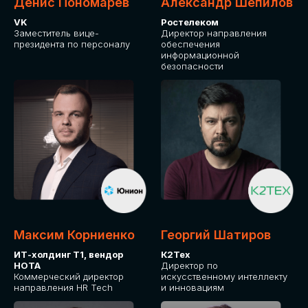
Денис Пономарев
Александр Шепилов
VK
Ростелеком
Заместитель вице-
Директор направления
президента по персоналу
обеспечения
информационной
безопасности
Максим Корниенко
Георгий Шатиров
ИТ-холдинг Т1, вендор
К2Тех
НОТА
Директор по
Коммерческий директор
искусственному интеллекту
направления HR Tech
и инновациям