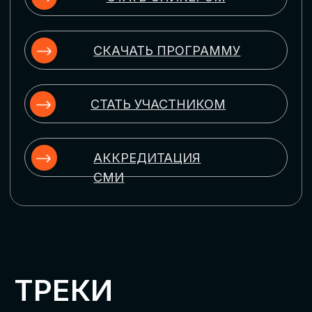
ЦИФРОВИЗАЦИЯ
УПРАВЛЕНИЯ ПЕРСОНАЛОМ
Рассмотрим управление человеческим
капиталом в цифровую эпоху:
комплексные решения для роста
производительности и кейсы
оптимизации процессов найма,
развития, оценки и удержания
сотрудников
ЦИФРОВИЗАЦИЯ
КЛИЕНТСКОГО СЕРВИСА
Разберем кейсы в сфере цифровизации
сопровождения клиентского пути,
включая применение CRM-систем, чат-
ботов, голосовых помощников и
различных аналитических инструментов
ЦИФРОВИЗАЦИЯ
МАРКЕТИНГА И ПРОДАЖ