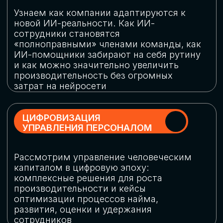
обеспечение кибербезопасности в
огромную статью затрат
ОБЛАЧНЫЕ ТЕХНОЛОГИИ
Подискутируем, какие облачные решения
существуют на рынке и почему
использование мультиоблачных моделей
не только снижает затраты, но и
становится ключевым элементом
«пересборки» бизнес-моделей
СКАЧАТЬ
ПРОГРАММУ
КОНФЕРЕНЦИИ
Оставьте заявку, мы направим вам