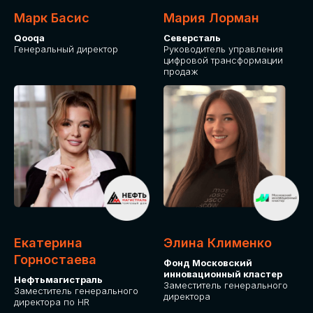
Марк Басис
Мария Лорман
Qooqa
Северсталь
Генеральный директор
Руководитель управления
цифровой трансформации
продаж
СТАНЬТЕ
ЭКСПОНЕНТОМ
IT Solutions for Business
Приглашаем стать партнером GLOBAL
Екатерина
Элина Клименко
TECH FORUM и презентовать ваши
Горностаева
Фонд Московский
решения целевой аудитории. Будем
инновационный кластер
рады сотрудничеству!
Нефтьмагистраль
Заместитель генерального
Заместитель генерального
директора
директора по HR