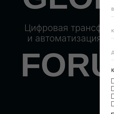
Цифровая трансфо
и автоматизация б
FOR
К