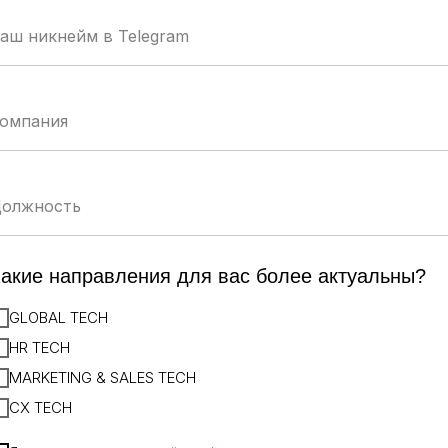
TEC
рмация
изнеса
UM
акие направления для вас более актуальны?
GLOBAL TECH
HR TECH
MARKETING & SALES TECH
CX TECH