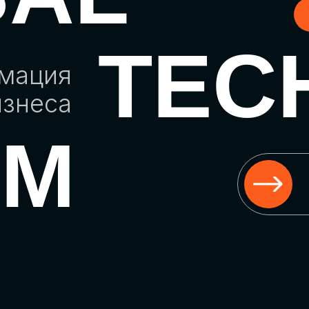
TEC
рмация
изнеса
UM