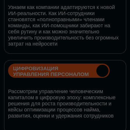
кибербезопасности в огромную статью
затрат
ОБЛАЧНЫЕ ТЕХНОЛОГИИ
Подискутируем, какие облачные решения
существуют на рынке и почему
использование мультиоблачных моделей не
только снижает затраты, но и становится
ключевым элементом «пересборки» бизнес-
моделей
СКАЧАТЬ
ПРОГРАММУ
КОНФЕРЕНЦИИ
Оставьте заявку, мы направим вам