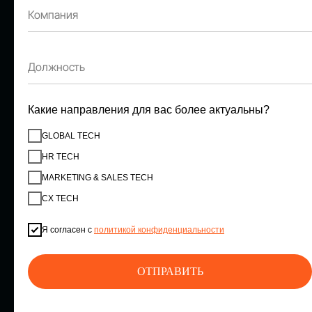
СТАНЬТЕ
ЭКСПОНЕНТОМ
IT Solutions for Business
Какие направления для вас более актуальны?
GLOBAL TECH
HR TECH
Приглашаем стать партнером GLOBAL
TECH FORUM и презентовать ваши
MARKETING & SALES TECH
решения целевой аудитории. Будем рады
сотрудничеству!
CX TECH
Я согласен с
политикой конфиденциальности
ПОДАТЬ ЗАЯВКУ
ОТПРАВИТЬ