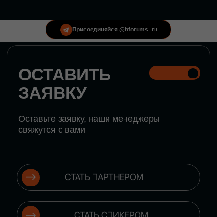
КОНФЕРЕНЦИИ
Присоединяйся @bforums_ru
ГЛОБАЛЬНАЯ
ЦИФРОВИЗАЦИЯ
Обсудим верхнеуровневое понимание
актуальных трендов глобальной цифровой
трансформации. Узнаем о новых подходах к
управлению бизнес-процессами, массовом
использовании ИИ-инструментов,
обеспечении информационной безопасности и
облачных технологиях
ИСКУССТВЕННЫЙ
ИНТЕЛЛЕКТ
Узнаем как компании адаптируются к новой
ИИ-реальности. Как ИИ-сотрудники
становятся «полноправными» членами
команды, как ИИ-помощники забирают на
себя рутину и как можно значительно
увеличить производительность без огромных
затрат на нейросети