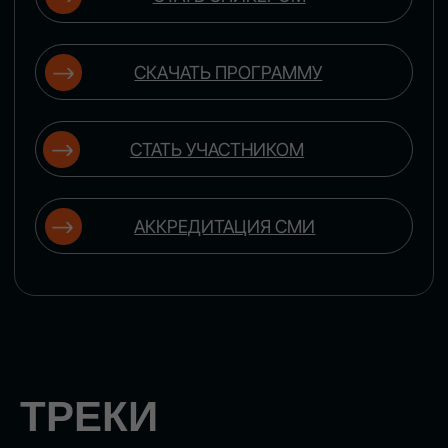
ЦИФРОВИЗАЦИЯ
УПРАВЛЕНИЯ ПЕРСОНАЛОМ
Рассмотрим управление человеческим
капиталом в цифровую эпоху: комплексные
решения для роста производительности и
кейсы оптимизации процессов найма,
развития, оценки и удержания сотрудников
ЦИФРОВИЗАЦИЯ
КЛИЕНТСКОГО СЕРВИСА
Разберем кейсы в сфере цифровизации
сопровождения клиентского пути, включая
применение CRM-систем, чат-ботов,
голосовых помощников и различных
аналитических инструментов
ЦИФРОВИЗАЦИЯ
МАРКЕТИНГА И ПРОДАЖ