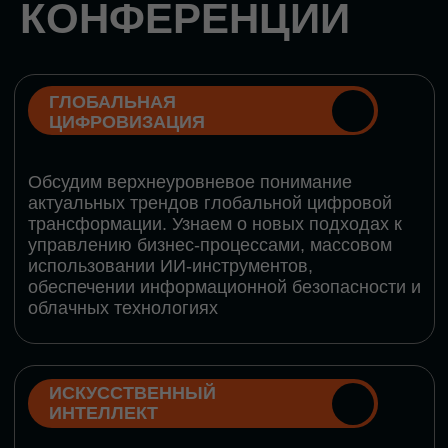
Обменяемся опытом, какие ИИ-решения в
маркетинге и продажах наиболее
востребованы, какие аналитические
платформы и сервисы управления
рекламными кампаниями показывают
наибольшую эффективность
ИНДУСТРИАЛЬНАЯ
РОБОТИЗАЦИЯ
Узнаем, в каких отраслях ИИ
«материализуется», какие роботы решают
сложные бизнес-задачи, а где только
обсуждают концепции роботизации и
потенциальные бюджеты на тестирование
образцов
КИБЕРБЕЗОПАСНОСТЬ
Выясним, как в наши дни уверенно
защищать свой бизнес от киберугроз нового
поколения и не превратить обеспечение