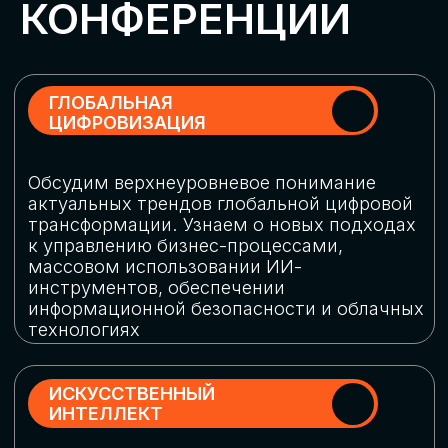
Обменяемся опытом, какие ИИ-решения
в маркетинге и продажах наиболее
востребованы, какие аналитические
платформы и сервисы управления
рекламными кампаниями показывают
наибольшую эффективность
ИНДУСТРИАЛЬНАЯ
РОБОТИЗАЦИЯ
Узнаем, в каких отраслях ИИ
«материализуется», какие роботы
решают сложные бизнес-задачи, а где
только обсуждают концепции
роботизации и потенциальные бюджеты
на тестирование образцов
КИБЕРБЕЗОПАСНОСТЬ
Выясним, как в наши дни уверенно
защищать свой бизнес от киберугроз
нового поколения и не превратить