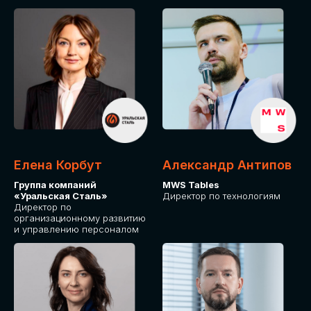
Елена Корбут
Александр Антипов
Группа компаний
MWS Tables
«Уральская Сталь»
Директор по технологиям
Директор по
организационному развитию
и управлению персоналом
СТАТЬ
СПИКЕРОМ
IT Solutions for Business