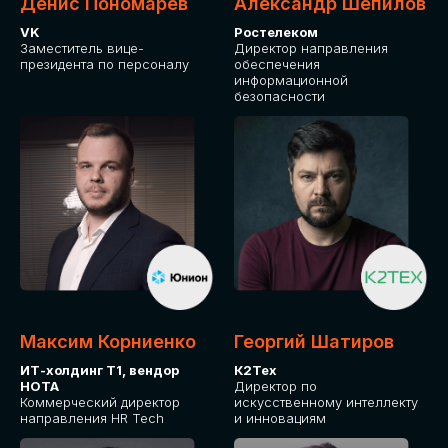
Денис Пономарев
Александр Шепилов
VK
Ростелеком
Заместитель вице-
Директор направления
президента по персоналу
обеспечения
информационной
безопасности
Максим Корниенко
Георгий Шатиров
ИТ-холдинг Т1, вендор
К2Тех
НОТА
Директор по
Коммерческий директор
искусственному интеллекту
направления HR Tech
и инновациям