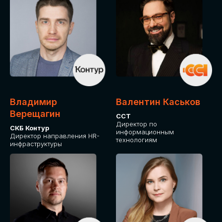
Владимир
Валентин Каськов
Верещагин
ССТ
Директор по
СКБ Контур
информационным
Директор направления HR-
технологиям
инфраструктуры