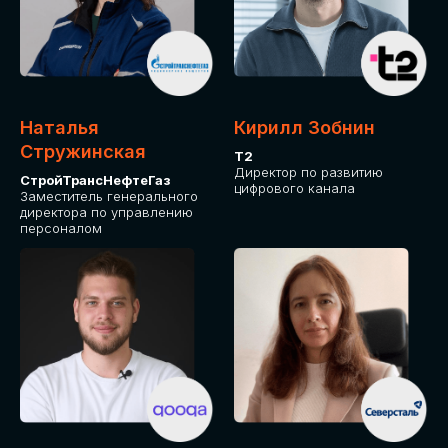
Приглашаем стать спикером GLOBAL
TECH FORUM и поделиться своим
опытом и экспертизой. Будем рады
сотрудничеству!
Наталья
Кирилл Зобнин
СТАТЬ СПИКЕРОМ
Стружинская
Т2
Директор по развитию
СтройТрансНефтеГаз
цифрового канала
Заместитель генерального
директора по управлению
персоналом
СРЕДИ ПАРТНЕРОВ
МЕРОПРИЯТИЯ