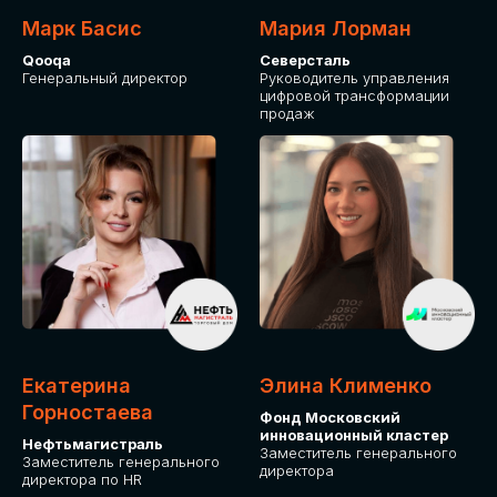
Марк Басис
Мария Лорман
Qooqa
Северсталь
Генеральный директор
Руководитель управления
цифровой трансформации
продаж
СТАНЬТЕ
ЭКСПОНЕНТОМ
IT Solutions for Business
Приглашаем стать партнером GLOBAL
Екатерина
Элина Клименко
TECH FORUM и презентовать ваши
Горностаева
Фонд Московский
решения целевой аудитории. Будем
инновационный кластер
рады сотрудничеству!
Нефтьмагистраль
Заместитель генерального
Заместитель генерального
директора
директора по HR