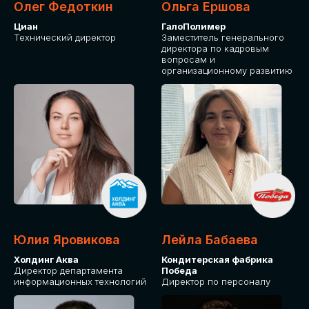
Олег Федоткин
Ольга Ершова
Циан
ГалоПолимер
Технический директор
Заместитель генерального
директора по кадровым
вопросам и
организационному развитию
Юлия Яровикова
Лейла Бабаева
Холдинг Аква
Кондитерская фабрика
Директор департамента
Победа
информационных технологий
Директор по персоналу