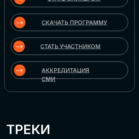
ЦИФРОВИЗАЦИЯ
УПРАВЛЕНИЯ ПЕРСОНАЛОМ
Рассмотрим управление человеческим
капиталом в цифровую эпоху:
комплексные решения для роста
производительности и кейсы
оптимизации процессов найма,
развития, оценки и удержания
сотрудников
ЦИФРОВИЗАЦИЯ
КЛИЕНТСКОГО СЕРВИСА
Разберем кейсы в сфере цифровизации
сопровождения клиентского пути,
включая применение CRM-систем, чат-
ботов, голосовых помощников и
различных аналитических инструментов
ЦИФРОВИЗАЦИЯ
МАРКЕТИНГА И ПРОДАЖ