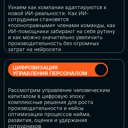
обеспечение кибербезопасности в
огромную статью затрат
ОБЛАЧНЫЕ ТЕХНОЛОГИИ
Подискутируем, какие облачные решения
существуют на рынке и почему
использование мультиоблачных моделей
не только снижает затраты, но и
становится ключевым элементом
«пересборки» бизнес-моделей
СКАЧАТЬ
ПРОГРАММУ
КОНФЕРЕНЦИИ
Оставьте заявку, мы направим вам