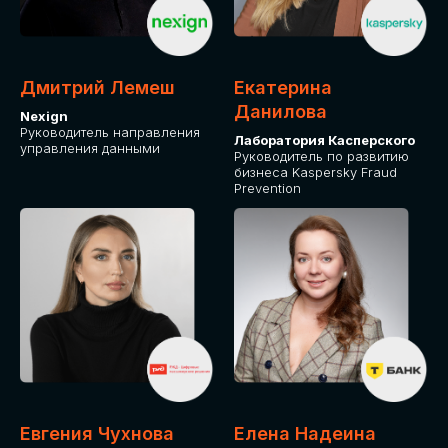
ДЛЯ ОПЛАТЫ БИЛЕТОВ
ОТ ФИЗИЧЕСКОГО ЛИЦА
Дмитрий Лемеш
Екатерина
Оплата через сервис Timepad
Данилова
Nexign
Руководитель направления
Лаборатория Касперского
управления данными
ПРИОБРЕСТИ БИЛЕТ
Руководитель по развитию
бизнеса Kaspersky Fraud
Prevention
Евгения Чухнова
Елена Надеина