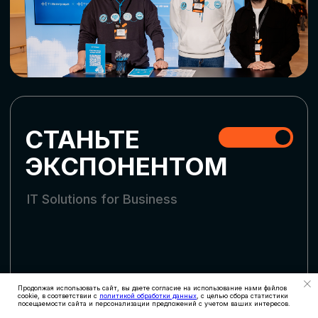
СКАЧАТЬ ПРОГРАММУ
СТАТЬ УЧАСТНИКОМ
АККРЕДИТАЦИЯ
СМИ
Продолжая использовать сайт, вы даете согласие на использование нами файлов
cookie, в соответствии с
политикой обработки данных
, с целью сбора статистики
посещаемости сайта и персонализации предложений с учетом ваших интересов.