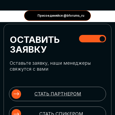
КОНФЕРЕНЦИИ
Присоединяйся @bforums_ru
ГЛОБАЛЬНАЯ
ЦИФРОВИЗАЦИЯ
Обсудим верхнеуровневое понимание
актуальных трендов глобальной цифровой
трансформации. Узнаем о новых подходах
к управлению бизнес-процессами,
массовом использовании ИИ-
инструментов, обеспечении
информационной безопасности и облачных
технологиях
ИСКУССТВЕННЫЙ
ИНТЕЛЛЕКТ
Узнаем как компании адаптируются к
новой ИИ-реальности. Как ИИ-
сотрудники становятся
«полноправными» членами команды, как
ИИ-помощники забирают на себя рутину
и как можно значительно увеличить
производительность без огромных
затрат на нейросети