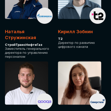
Приглашаем стать спикером GLOBAL
TECH FORUM и поделиться своим
опытом и экспертизой. Будем рады
сотрудничеству!
Наталья
Кирилл Зобнин
СТАТЬ СПИКЕРОМ
Стружинская
Т2
Директор по развитию
СтройТрансНефтеГаз
цифрового канала
Заместитель генерального
директора по управлению
персоналом
СРЕДИ ПАРТНЕРОВ
МЕРОПРИЯТИЯ