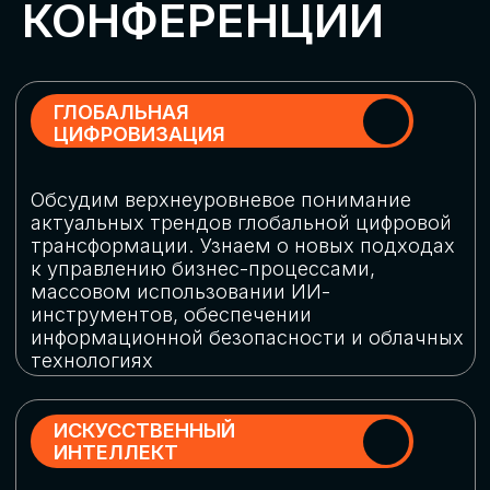
Обменяемся опытом, какие ИИ-решения
в маркетинге и продажах наиболее
востребованы, какие аналитические
платформы и сервисы управления
рекламными кампаниями показывают
наибольшую эффективность
ИНДУСТРИАЛЬНАЯ
РОБОТИЗАЦИЯ
Узнаем, в каких отраслях ИИ
«материализуется», какие роботы
решают сложные бизнес-задачи, а где
только обсуждают концепции
роботизации и потенциальные бюджеты
на тестирование образцов
КИБЕРБЕЗОПАСНОСТЬ
Выясним, как в наши дни уверенно
защищать свой бизнес от киберугроз
нового поколения и не превратить