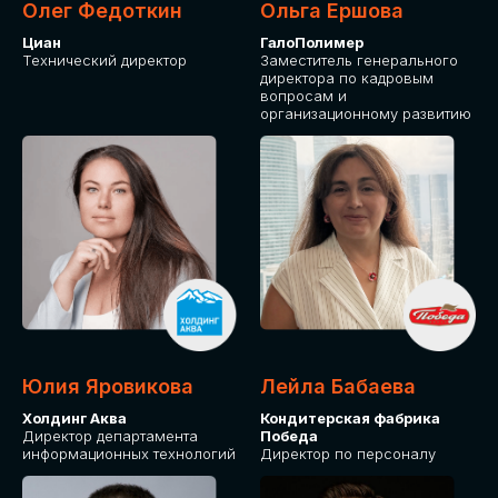
Олег Федоткин
Ольга Ершова
Циан
ГалоПолимер
Технический директор
Заместитель генерального
директора по кадровым
вопросам и
организационному развитию
Юлия Яровикова
Лейла Бабаева
Холдинг Аква
Кондитерская фабрика
Директор департамента
Победа
информационных технологий
Директор по персоналу