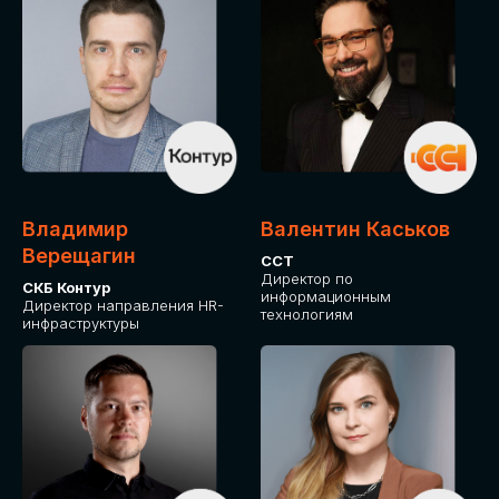
Владимир
Валентин Каськов
Верещагин
ССТ
Директор по
СКБ Контур
информационным
Директор направления HR-
технологиям
инфраструктуры