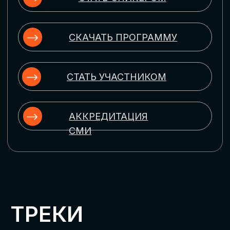
ЦИФРОВИЗАЦИЯ
УПРАВЛЕНИЯ ПЕРСОНАЛОМ
Рассмотрим управление человеческим
капиталом в цифровую эпоху:
комплексные решения для роста
производительности и кейсы
оптимизации процессов найма,
развития, оценки и удержания
сотрудников
ЦИФРОВИЗАЦИЯ
КЛИЕНТСКОГО СЕРВИСА
Разберем кейсы в сфере цифровизации
сопровождения клиентского пути,
включая применение CRM-систем, чат-
ботов, голосовых помощников и
различных аналитических инструментов
ЦИФРОВИЗАЦИЯ
МАРКЕТИНГА И ПРОДАЖ