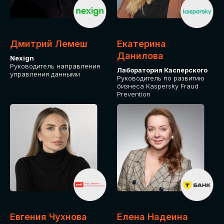
ДЛЯ ОПЛАТЫ БИЛЕТОВ
ОТ ФИЗИЧЕСКОГО ЛИЦА
Дмитрий Лемеш
Екатерина
Оплата через сервис Timepad
Данилова
Nexign
Руководитель направления
Лаборатория Касперского
управления данными
ПРИОБРЕСТИ БИЛЕТ
Руководитель по развитию
бизнеса Kaspersky Fraud
Prevention
Евгения Чухнова
Елена Надеина