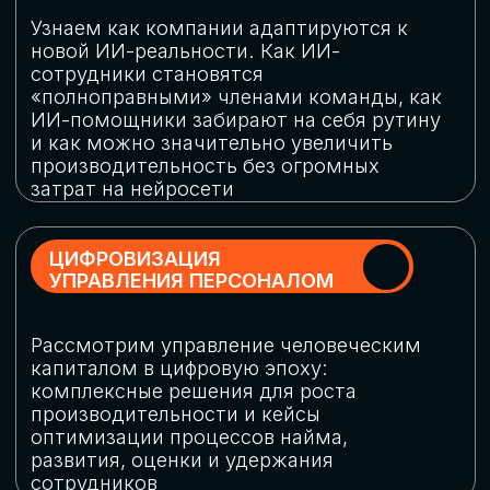
обеспечение кибербезопасности в
огромную статью затрат
ОБЛАЧНЫЕ ТЕХНОЛОГИИ
Подискутируем, какие облачные решения
существуют на рынке и почему
использование мультиоблачных моделей
не только снижает затраты, но и
становится ключевым элементом
«пересборки» бизнес-моделей
СКАЧАТЬ
ПРОГРАММУ
КОНФЕРЕНЦИИ
Оставьте заявку, мы направим вам