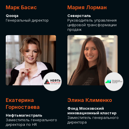
Марк Басис
Мария Лорман
Qooqa
Северсталь
Генеральный директор
Руководитель управления
цифровой трансформации
продаж
СТАНЬТЕ
ЭКСПОНЕНТОМ
IT Solutions for Business
Приглашаем стать партнером GLOBAL
Екатерина
Элина Клименко
TECH FORUM и презентовать ваши
Горностаева
Фонд Московский
решения целевой аудитории. Будем
инновационный кластер
рады сотрудничеству!
Нефтьмагистраль
Заместитель генерального
Заместитель генерального
директора
директора по HR