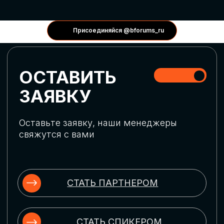
КОНФЕРЕНЦИИ
Присоединяйся @bforums_ru
ГЛОБАЛЬНАЯ
ЦИФРОВИЗАЦИЯ
Обсудим верхнеуровневое понимание
актуальных трендов глобальной цифровой
трансформации. Узнаем о новых подходах
к управлению бизнес-процессами,
массовом использовании ИИ-
инструментов, обеспечении
информационной безопасности и облачных
технологиях
ИСКУССТВЕННЫЙ
ИНТЕЛЛЕКТ
Узнаем как компании адаптируются к
новой ИИ-реальности. Как ИИ-
сотрудники становятся
«полноправными» членами команды, как
ИИ-помощники забирают на себя рутину
и как можно значительно увеличить
производительность без огромных
затрат на нейросети