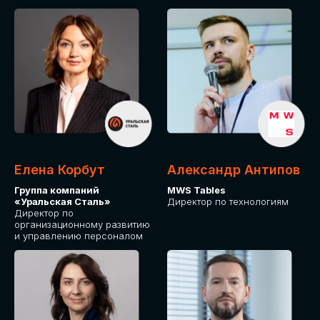
Елена Корбут
Александр Антипов
Группа компаний
MWS Tables
«Уральская Сталь»
Директор по технологиям
Директор по
организационному развитию
и управлению персоналом
СТАТЬ
СПИКЕРОМ
IT Solutions for Business