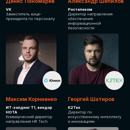
Денис Пономарев
Александр Шепилов
VK
Ростелеком
Заместитель вице-
Директор направления
президента по персоналу
обеспечения
информационной
безопасности
Максим Корниенко
Георгий Шатиров
ИТ-холдинг Т1, вендор
К2Тех
НОТА
Директор по
Коммерческий директор
искусственному интеллекту
направления HR Tech
и инновациям