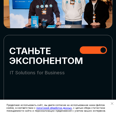
СКАЧАТЬ ПРОГРАММУ
СТАТЬ УЧАСТНИКОМ
АККРЕДИТАЦИЯ
СМИ
Продолжая использовать сайт, вы даете согласие на использование нами файлов
cookie, в соответствии с
политикой обработки данных
, с целью сбора статистики
посещаемости сайта и персонализации предложений с учетом ваших интересов.