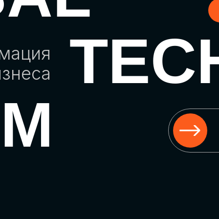
TEC
рмация
изнеса
UM