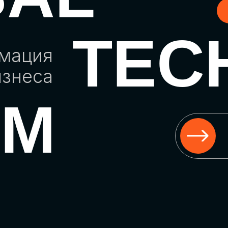
TEC
рмация
изнеса
UM