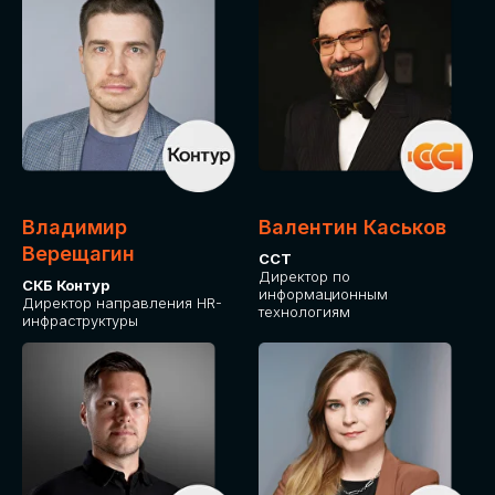
Владимир
Валентин Каськов
Верещагин
ССТ
Директор по
СКБ Контур
информационным
Директор направления HR-
технологиям
инфраструктуры