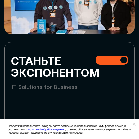
СКАЧАТЬ ПРОГРАММУ
СТАТЬ УЧАСТНИКОМ
АККРЕДИТАЦИЯ СМИ
Продолжая использовать сайт, вы даете согласие на использование нами файлов cookie, в
соответствии с
политикой обработки данных
, с целью сбора статистики посещаемости сайта и
персонализации предложений с учетом ваших интересов.