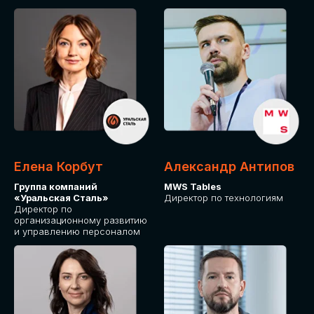
Елена Корбут
Александр Антипов
Группа компаний
MWS Tables
«Уральская Сталь»
Директор по технологиям
Директор по
организационному развитию
и управлению персоналом
СТАТЬ
СПИКЕРОМ
IT Solutions for Business