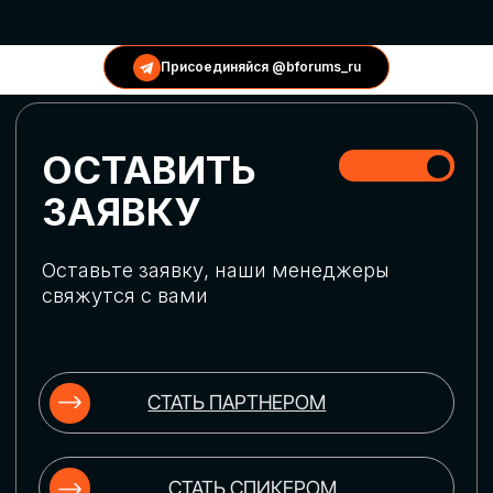
КОНФЕРЕНЦИИ
Присоединяйся @bforums_ru
ГЛОБАЛЬНАЯ
ЦИФРОВИЗАЦИЯ
Обсудим верхнеуровневое понимание
актуальных трендов глобальной цифровой
трансформации. Узнаем о новых подходах
к управлению бизнес-процессами,
массовом использовании ИИ-
инструментов, обеспечении
информационной безопасности и облачных
технологиях
ИСКУССТВЕННЫЙ
ИНТЕЛЛЕКТ
Узнаем как компании адаптируются к
новой ИИ-реальности. Как ИИ-
сотрудники становятся
«полноправными» членами команды, как
ИИ-помощники забирают на себя рутину
и как можно значительно увеличить
производительность без огромных
затрат на нейросети