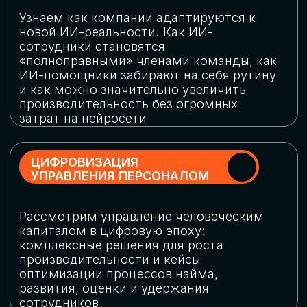
обеспечение кибербезопасности в
огромную статью затрат
ОБЛАЧНЫЕ ТЕХНОЛОГИИ
Подискутируем, какие облачные решения
существуют на рынке и почему
использование мультиоблачных моделей
не только снижает затраты, но и
становится ключевым элементом
«пересборки» бизнес-моделей
СКАЧАТЬ
ПРОГРАММУ
КОНФЕРЕНЦИИ
Оставьте заявку, мы направим вам