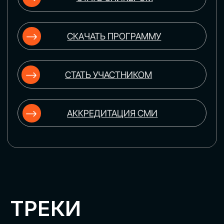
ЦИФРОВИЗАЦИЯ
УПРАВЛЕНИЯ ПЕРСОНАЛОМ
Рассмотрим управление человеческим
капиталом в цифровую эпоху:
комплексные решения для роста
производительности и кейсы
оптимизации процессов найма,
развития, оценки и удержания
сотрудников
ЦИФРОВИЗАЦИЯ
КЛИЕНТСКОГО СЕРВИСА
Разберем кейсы в сфере цифровизации
сопровождения клиентского пути,
включая применение CRM-систем, чат-
ботов, голосовых помощников и
различных аналитических инструментов
ЦИФРОВИЗАЦИЯ
МАРКЕТИНГА И ПРОДАЖ