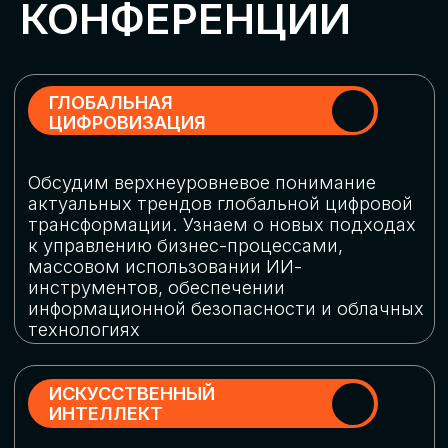
Обменяемся опытом, какие ИИ-решения
в маркетинге и продажах наиболее
востребованы, какие аналитические
платформы и сервисы управления
рекламными кампаниями показывают
наибольшую эффективность
ИНДУСТРИАЛЬНАЯ
РОБОТИЗАЦИЯ
Узнаем, в каких отраслях ИИ
«материализуется», какие роботы
решают сложные бизнес-задачи, а где
только обсуждают концепции
роботизации и потенциальные бюджеты
на тестирование образцов
КИБЕРБЕЗОПАСНОСТЬ
Выясним, как в наши дни уверенно
защищать свой бизнес от киберугроз
нового поколения и не превратить