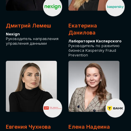
ДЛЯ ОПЛАТЫ БИЛЕТОВ
ОТ ФИЗИЧЕСКОГО ЛИЦА
Дмитрий Лемеш
Екатерина
Оплата через сервис Timepad
Данилова
Nexign
Руководитель направления
Лаборатория Касперского
управления данными
ПРИОБРЕСТИ БИЛЕТ
Руководитель по развитию
бизнеса Kaspersky Fraud
Prevention
Евгения Чухнова
Елена Надеина