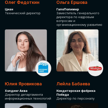
Олег Федоткин
Ольга Ершова
Циан
ГалоПолимер
Технический директор
Заместитель генерального
директора по кадровым
вопросам и
организационному развитию
Юлия Яровикова
Лейла Бабаева
Холдинг Аква
Кондитерская фабрика
Директор департамента
Победа
информационных технологий
Директор по персоналу