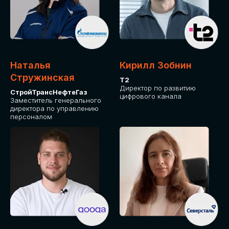
Приглашаем стать спикером GLOBAL
TECH FORUM и поделиться своим
опытом и экспертизой. Будем рады
сотрудничеству!
Наталья
Кирилл Зобнин
СТАТЬ СПИКЕРОМ
Стружинская
Т2
Директор по развитию
СтройТрансНефтеГаз
цифрового канала
Заместитель генерального
директора по управлению
персоналом
СРЕДИ ПАРТНЕРОВ
МЕРОПРИЯТИЯ