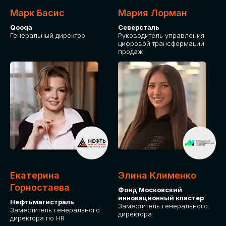
Марк Басис
Мария Лорман
Qooqa
Северсталь
Генеральный директор
Руководитель управления
цифровой трансформации
продаж
СТАНЬТЕ
ЭКСПОНЕНТОМ
IT Solutions for Business
Приглашаем стать партнером GLOBAL
Екатерина
Элина Клименко
TECH FORUM и презентовать ваши
Горностаева
Фонд Московский
решения целевой аудитории. Будем
инновационный кластер
рады сотрудничеству!
Нефтьмагистраль
Заместитель генерального
Заместитель генерального
директора
директора по HR