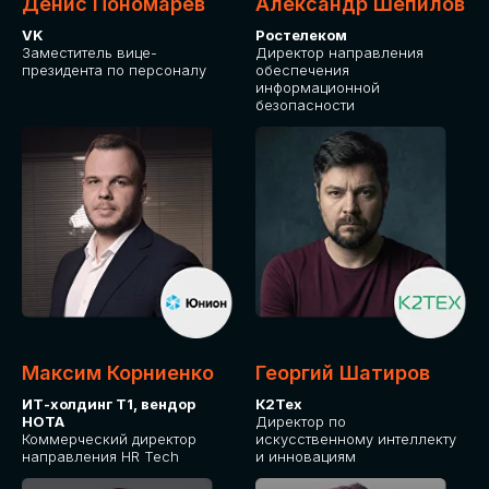
Денис Пономарев
Александр Шепилов
VK
Ростелеком
Заместитель вице-
Директор направления
президента по персоналу
обеспечения
информационной
безопасности
Максим Корниенко
Георгий Шатиров
ИТ-холдинг Т1, вендор
К2Тех
НОТА
Директор по
Коммерческий директор
искусственному интеллекту
направления HR Tech
и инновациям