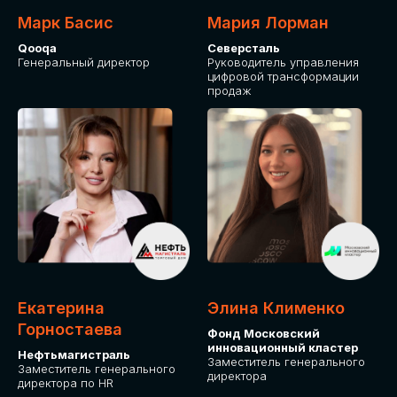
Марк Басис
Мария Лорман
Qooqa
Северсталь
Генеральный директор
Руководитель управления
цифровой трансформации
продаж
СТАНЬТЕ
ЭКСПОНЕНТОМ
IT Solutions for Business
Приглашаем стать партнером GLOBAL
Екатерина
Элина Клименко
TECH FORUM и презентовать ваши
Горностаева
Фонд Московский
решения целевой аудитории. Будем
инновационный кластер
рады сотрудничеству!
Нефтьмагистраль
Заместитель генерального
Заместитель генерального
директора
директора по HR