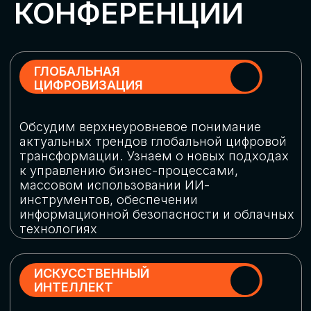
Обменяемся опытом, какие ИИ-решения
в маркетинге и продажах наиболее
востребованы, какие аналитические
платформы и сервисы управления
рекламными кампаниями показывают
наибольшую эффективность
ИНДУСТРИАЛЬНАЯ
РОБОТИЗАЦИЯ
Узнаем, в каких отраслях ИИ
«материализуется», какие роботы
решают сложные бизнес-задачи, а где
только обсуждают концепции
роботизации и потенциальные бюджеты
на тестирование образцов
КИБЕРБЕЗОПАСНОСТЬ
Выясним, как в наши дни уверенно
защищать свой бизнес от киберугроз
нового поколения и не превратить