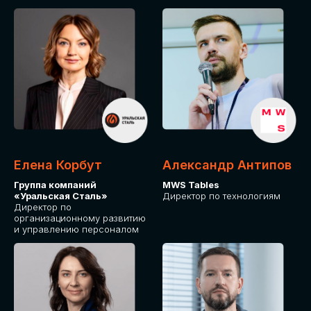
Елена Корбут
Александр Антипов
Группа компаний
MWS Tables
«Уральская Сталь»
Директор по технологиям
Директор по
организационному развитию
и управлению персоналом
СТАТЬ
СПИКЕРОМ
IT Solutions for Business