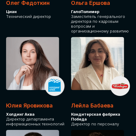
Олег Федоткин
Ольга Ершова
Циан
ГалоПолимер
Технический директор
Заместитель генерального
директора по кадровым
вопросам и
организационному развитию
Юлия Яровикова
Лейла Бабаева
Холдинг Аква
Кондитерская фабрика
Директор департамента
Победа
информационных технологий
Директор по персоналу