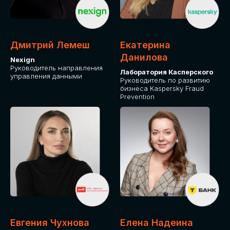
ДЛЯ ОПЛАТЫ БИЛЕТОВ
ОТ ФИЗИЧЕСКОГО ЛИЦА
Дмитрий Лемеш
Екатерина
Оплата через сервис Timepad
Данилова
Nexign
Руководитель направления
Лаборатория Касперского
управления данными
ПРИОБРЕСТИ БИЛЕТ
Руководитель по развитию
бизнеса Kaspersky Fraud
Prevention
Евгения Чухнова
Елена Надеина