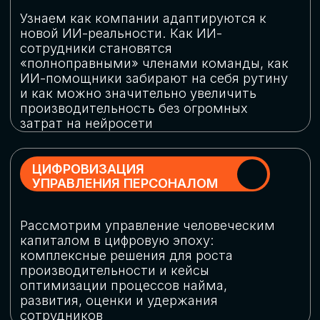
обеспечение кибербезопасности в
огромную статью затрат
ОБЛАЧНЫЕ ТЕХНОЛОГИИ
Подискутируем, какие облачные решения
существуют на рынке и почему
использование мультиоблачных моделей
не только снижает затраты, но и
становится ключевым элементом
«пересборки» бизнес-моделей
СКАЧАТЬ
ПРОГРАММУ
КОНФЕРЕНЦИИ
Оставьте заявку, мы направим вам