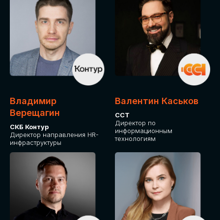
Владимир
Валентин Каськов
Верещагин
ССТ
Директор по
СКБ Контур
информационным
Директор направления HR-
технологиям
инфраструктуры