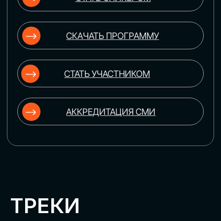
ЦИФРОВИЗАЦИЯ
УПРАВЛЕНИЯ ПЕРСОНАЛОМ
Рассмотрим управление человеческим
капиталом в цифровую эпоху:
комплексные решения для роста
производительности и кейсы
оптимизации процессов найма,
развития, оценки и удержания
сотрудников
ЦИФРОВИЗАЦИЯ
КЛИЕНТСКОГО СЕРВИСА
Разберем кейсы в сфере цифровизации
сопровождения клиентского пути,
включая применение CRM-систем, чат-
ботов, голосовых помощников и
различных аналитических инструментов
ЦИФРОВИЗАЦИЯ
МАРКЕТИНГА И ПРОДАЖ