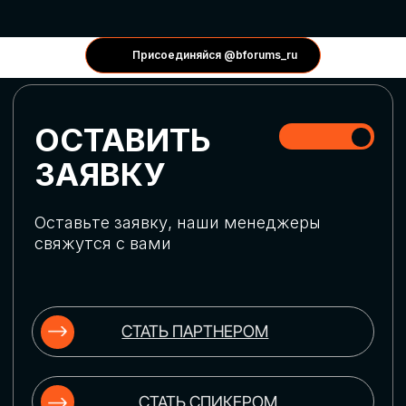
КОНФЕРЕНЦИИ
Присоединяйся @bforums_ru
ГЛОБАЛЬНАЯ
ЦИФРОВИЗАЦИЯ
Обсудим верхнеуровневое понимание
актуальных трендов глобальной цифровой
трансформации. Узнаем о новых подходах
к управлению бизнес-процессами,
массовом использовании ИИ-
инструментов, обеспечении
информационной безопасности и облачных
технологиях
ИСКУССТВЕННЫЙ
ИНТЕЛЛЕКТ
Узнаем как компании адаптируются к
новой ИИ-реальности. Как ИИ-
сотрудники становятся
«полноправными» членами команды, как
ИИ-помощники забирают на себя рутину
и как можно значительно увеличить
производительность без огромных
затрат на нейросети