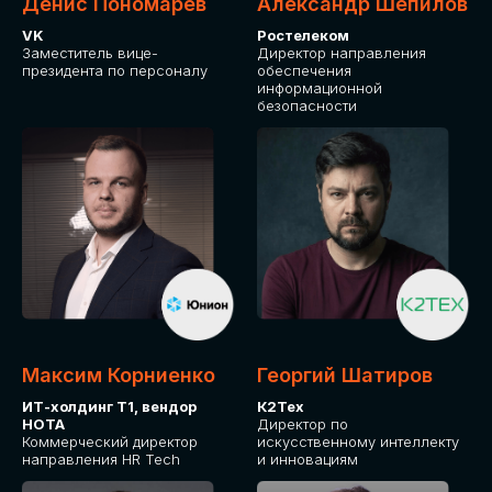
Денис Пономарев
Александр Шепилов
VK
Ростелеком
Заместитель вице-
Директор направления
президента по персоналу
обеспечения
информационной
безопасности
Максим Корниенко
Георгий Шатиров
ИТ-холдинг Т1, вендор
К2Тех
НОТА
Директор по
Коммерческий директор
искусственному интеллекту
направления HR Tech
и инновациям