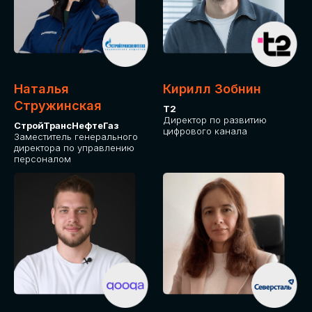
Приглашаем стать спикером GLOBAL
TECH FORUM и поделиться своим
опытом и экспертизой. Будем рады
сотрудничеству!
Наталья
Кирилл Зобнин
СТАТЬ СПИКЕРОМ
Стружинская
Т2
Директор по развитию
СтройТрансНефтеГаз
цифрового канала
Заместитель генерального
директора по управлению
персоналом
СРЕДИ ПАРТНЕРОВ
МЕРОПРИЯТИЯ