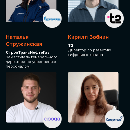
Приглашаем стать спикером GLOBAL
TECH FORUM и поделиться своим
опытом и экспертизой. Будем рады
сотрудничеству!
Наталья
Кирилл Зобнин
СТАТЬ СПИКЕРОМ
Стружинская
Т2
Директор по развитию
СтройТрансНефтеГаз
цифрового канала
Заместитель генерального
директора по управлению
персоналом
СРЕДИ ПАРТНЕРОВ
МЕРОПРИЯТИЯ