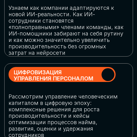
обеспечение кибербезопасности в
огромную статью затрат
ОБЛАЧНЫЕ ТЕХНОЛОГИИ
Подискутируем, какие облачные решения
существуют на рынке и почему
использование мультиоблачных моделей
не только снижает затраты, но и
становится ключевым элементом
«пересборки» бизнес-моделей
СКАЧАТЬ
ПРОГРАММУ
КОНФЕРЕНЦИИ
Оставьте заявку, мы направим вам