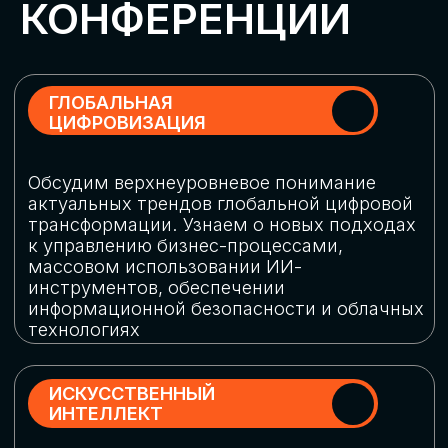
Обменяемся опытом, какие ИИ-решения
в маркетинге и продажах наиболее
востребованы, какие аналитические
платформы и сервисы управления
рекламными кампаниями показывают
наибольшую эффективность
ИНДУСТРИАЛЬНАЯ
РОБОТИЗАЦИЯ
Узнаем, в каких отраслях ИИ
«материализуется», какие роботы
решают сложные бизнес-задачи, а где
только обсуждают концепции
роботизации и потенциальные бюджеты
на тестирование образцов
КИБЕРБЕЗОПАСНОСТЬ
Выясним, как в наши дни уверенно
защищать свой бизнес от киберугроз
нового поколения и не превратить