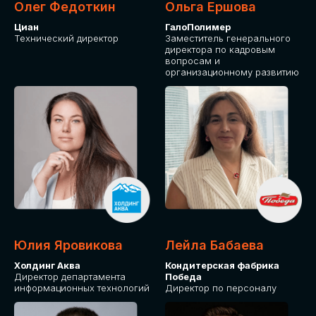
Олег Федоткин
Ольга Ершова
Циан
ГалоПолимер
Технический директор
Заместитель генерального
директора по кадровым
вопросам и
организационному развитию
Юлия Яровикова
Лейла Бабаева
Холдинг Аква
Кондитерская фабрика
Директор департамента
Победа
информационных технологий
Директор по персоналу