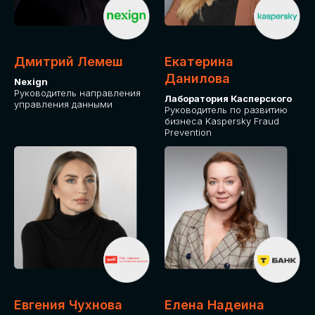
ДЛЯ ОПЛАТЫ БИЛЕТОВ
ОТ ФИЗИЧЕСКОГО ЛИЦА
Дмитрий Лемеш
Екатерина
Оплата через сервис Timepad
Данилова
Nexign
Руководитель направления
Лаборатория Касперского
управления данными
ПРИОБРЕСТИ БИЛЕТ
Руководитель по развитию
бизнеса Kaspersky Fraud
Prevention
Евгения Чухнова
Елена Надеина