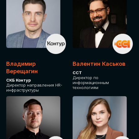
Владимир
Валентин Каськов
Верещагин
ССТ
Директор по
СКБ Контур
информационным
Директор направления HR-
технологиям
инфраструктуры