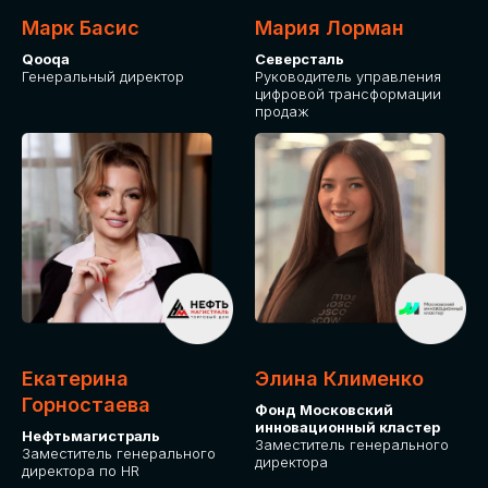
Марк Басис
Мария Лорман
Qooqa
Северсталь
Генеральный директор
Руководитель управления
цифровой трансформации
продаж
СТАНЬТЕ
ЭКСПОНЕНТОМ
IT Solutions for Business
Приглашаем стать партнером GLOBAL
Екатерина
Элина Клименко
TECH FORUM и презентовать ваши
Горностаева
Фонд Московский
решения целевой аудитории. Будем
инновационный кластер
рады сотрудничеству!
Нефтьмагистраль
Заместитель генерального
Заместитель генерального
директора
директора по HR