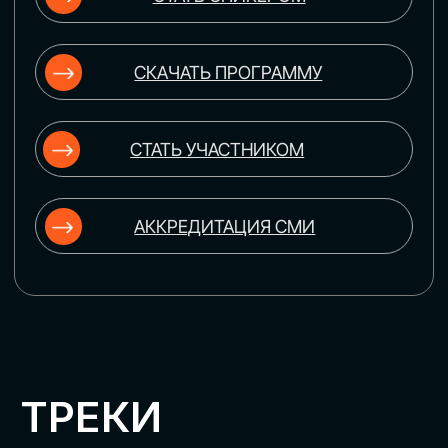
ЦИФРОВИЗАЦИЯ
УПРАВЛЕНИЯ ПЕРСОНАЛОМ
Рассмотрим управление человеческим
капиталом в цифровую эпоху:
комплексные решения для роста
производительности и кейсы
оптимизации процессов найма,
развития, оценки и удержания
сотрудников
ЦИФРОВИЗАЦИЯ
КЛИЕНТСКОГО СЕРВИСА
Разберем кейсы в сфере цифровизации
сопровождения клиентского пути,
включая применение CRM-систем, чат-
ботов, голосовых помощников и
различных аналитических инструментов
ЦИФРОВИЗАЦИЯ
МАРКЕТИНГА И ПРОДАЖ