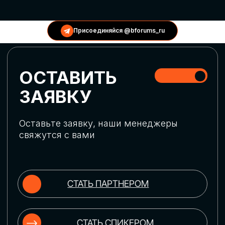
КОНФЕРЕНЦИИ
Присоединяйся @bforums_ru
ГЛОБАЛЬНАЯ
ЦИФРОВИЗАЦИЯ
Обсудим верхнеуровневое понимание
актуальных трендов глобальной цифровой
трансформации. Узнаем о новых подходах
к управлению бизнес-процессами,
массовом использовании ИИ-
инструментов, обеспечении
информационной безопасности и облачных
технологиях
ИСКУССТВЕННЫЙ
ИНТЕЛЛЕКТ
Узнаем как компании адаптируются к
новой ИИ-реальности. Как ИИ-
сотрудники становятся
«полноправными» членами команды, как
ИИ-помощники забирают на себя рутину
и как можно значительно увеличить
производительность без огромных
затрат на нейросети