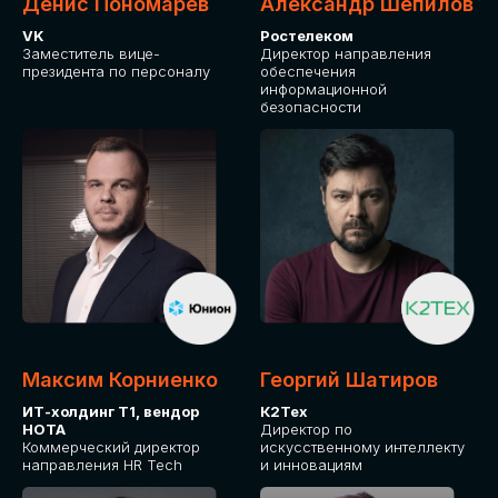
Денис Пономарев
Александр Шепилов
VK
Ростелеком
Заместитель вице-
Директор направления
президента по персоналу
обеспечения
информационной
безопасности
Максим Корниенко
Георгий Шатиров
ИТ-холдинг Т1, вендор
К2Тех
НОТА
Директор по
Коммерческий директор
искусственному интеллекту
направления HR Tech
и инновациям