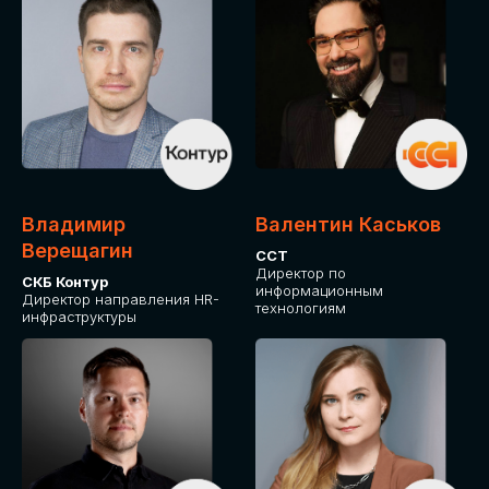
Владимир
Валентин Каськов
Верещагин
ССТ
Директор по
СКБ Контур
информационным
Директор направления HR-
технологиям
инфраструктуры