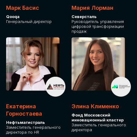
Марк Басис
Мария Лорман
Qooqa
Северсталь
Генеральный директор
Руководитель управления
цифровой трансформации
продаж
СТАНЬТЕ
ЭКСПОНЕНТОМ
IT Solutions for Business
Приглашаем стать партнером GLOBAL
Екатерина
Элина Клименко
TECH FORUM и презентовать ваши
Горностаева
Фонд Московский
решения целевой аудитории. Будем
инновационный кластер
рады сотрудничеству!
Нефтьмагистраль
Заместитель генерального
Заместитель генерального
директора
директора по HR