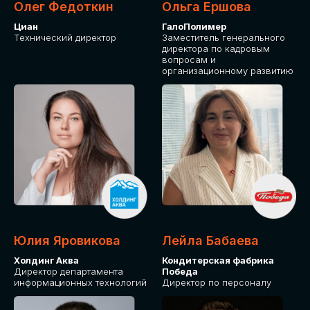
Олег Федоткин
Ольга Ершова
Циан
ГалоПолимер
Технический директор
Заместитель генерального
директора по кадровым
вопросам и
организационному развитию
Юлия Яровикова
Лейла Бабаева
Холдинг Аква
Кондитерская фабрика
Директор департамента
Победа
информационных технологий
Директор по персоналу