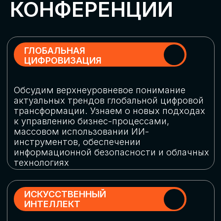
Обменяемся опытом, какие ИИ-решения
в маркетинге и продажах наиболее
востребованы, какие аналитические
платформы и сервисы управления
рекламными кампаниями показывают
наибольшую эффективность
ИНДУСТРИАЛЬНАЯ
РОБОТИЗАЦИЯ
Узнаем, в каких отраслях ИИ
«материализуется», какие роботы
решают сложные бизнес-задачи, а где
только обсуждают концепции
роботизации и потенциальные бюджеты
на тестирование образцов
КИБЕРБЕЗОПАСНОСТЬ
Выясним, как в наши дни уверенно
защищать свой бизнес от киберугроз
нового поколения и не превратить