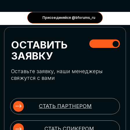
КОНФЕРЕНЦИИ
Присоединяйся @bforums_ru
ГЛОБАЛЬНАЯ
ЦИФРОВИЗАЦИЯ
Обсудим верхнеуровневое понимание
актуальных трендов глобальной цифровой
трансформации. Узнаем о новых подходах
к управлению бизнес-процессами,
массовом использовании ИИ-
инструментов, обеспечении
информационной безопасности и облачных
технологиях
ИСКУССТВЕННЫЙ
ИНТЕЛЛЕКТ
Узнаем как компании адаптируются к
новой ИИ-реальности. Как ИИ-
сотрудники становятся
«полноправными» членами команды, как
ИИ-помощники забирают на себя рутину
и как можно значительно увеличить
производительность без огромных
затрат на нейросети