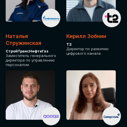
Приглашаем стать спикером GLOBAL
TECH FORUM и поделиться своим
опытом и экспертизой. Будем рады
сотрудничеству!
Наталья
Кирилл Зобнин
СТАТЬ СПИКЕРОМ
Стружинская
Т2
Директор по развитию
СтройТрансНефтеГаз
цифрового канала
Заместитель генерального
директора по управлению
персоналом
СРЕДИ ПАРТНЕРОВ
МЕРОПРИЯТИЯ