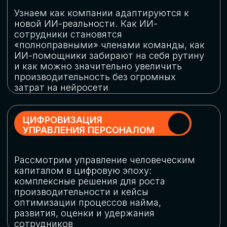
обеспечение кибербезопасности в
огромную статью затрат
ОБЛАЧНЫЕ ТЕХНОЛОГИИ
Подискутируем, какие облачные решения
существуют на рынке и почему
использование мультиоблачных моделей
не только снижает затраты, но и
становится ключевым элементом
«пересборки» бизнес-моделей
СКАЧАТЬ
ПРОГРАММУ
КОНФЕРЕНЦИИ
Оставьте заявку, мы направим вам