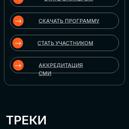
ЦИФРОВИЗАЦИЯ
УПРАВЛЕНИЯ ПЕРСОНАЛОМ
Рассмотрим управление человеческим
капиталом в цифровую эпоху:
комплексные решения для роста
производительности и кейсы
оптимизации процессов найма,
развития, оценки и удержания
сотрудников
ЦИФРОВИЗАЦИЯ
КЛИЕНТСКОГО СЕРВИСА
Разберем кейсы в сфере цифровизации
сопровождения клиентского пути,
включая применение CRM-систем, чат-
ботов, голосовых помощников и
различных аналитических инструментов
ЦИФРОВИЗАЦИЯ
МАРКЕТИНГА И ПРОДАЖ