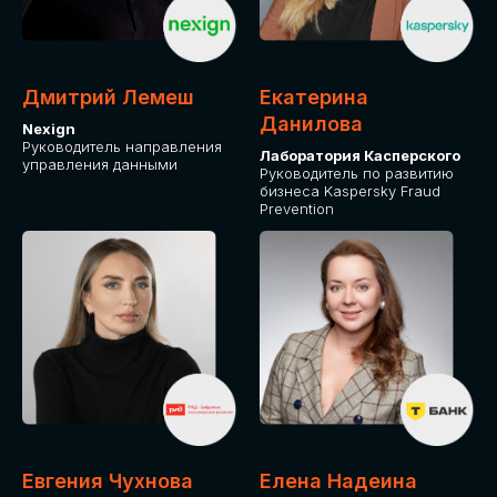
ДЛЯ ОПЛАТЫ БИЛЕТОВ
ОТ ФИЗИЧЕСКОГО ЛИЦА
Дмитрий Лемеш
Екатерина
Оплата через сервис Timepad
Данилова
Nexign
Руководитель направления
Лаборатория Касперского
управления данными
ПРИОБРЕСТИ БИЛЕТ
Руководитель по развитию
бизнеса Kaspersky Fraud
Prevention
Евгения Чухнова
Елена Надеина