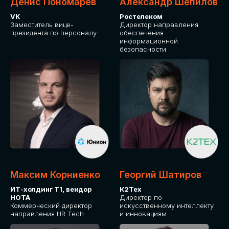
Денис Пономарев
Александр Шепилов
VK
Ростелеком
Заместитель вице-
Директор направления
президента по персоналу
обеспечения
информационной
безопасности
Максим Корниенко
Георгий Шатиров
ИТ-холдинг Т1, вендор
К2Тех
НОТА
Директор по
Коммерческий директор
искусственному интеллекту
направления HR Tech
и инновациям