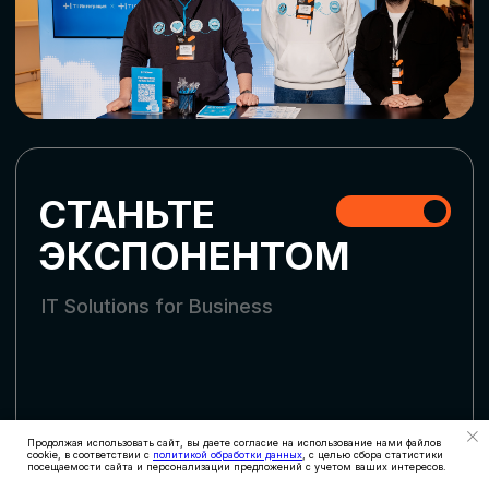
СКАЧАТЬ ПРОГРАММУ
СТАТЬ УЧАСТНИКОМ
АККРЕДИТАЦИЯ
СМИ
Продолжая использовать сайт, вы даете согласие на использование нами файлов
cookie, в соответствии с
политикой обработки данных
, с целью сбора статистики
посещаемости сайта и персонализации предложений с учетом ваших интересов.