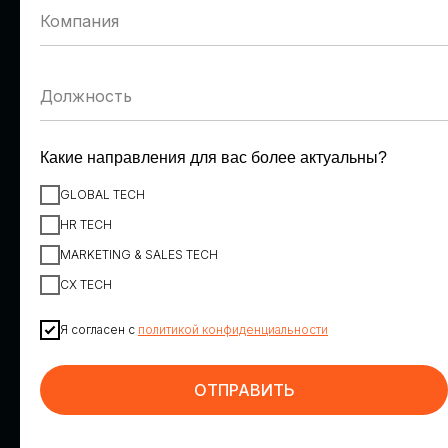
Денис Пономарев
Александр Шепилов
VK
Ростелеком
Заместитель вице-
Директор направления
президента по персоналу
обеспечения
информационной
безопасности
Какие направления для вас более актуальны?
GLOBAL TECH
HR TECH
MARKETING & SALES TECH
CX TECH
Я согласен с
политикой конфиденциальности
Максим Корниенко
Георгий Шатиров
ИТ-холдинг Т1, вендор
К2Тех
НОТА
Директор по
ОТПРАВИТЬ
Коммерческий директор
искусственному интеллекту
направления HR Tech
и инновациям