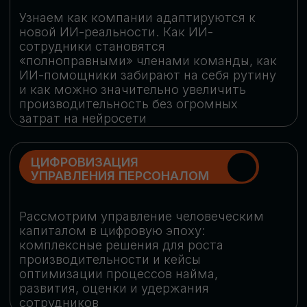
обеспечение кибербезопасности в
огромную статью затрат
ОБЛАЧНЫЕ ТЕХНОЛОГИИ
Подискутируем, какие облачные решения
существуют на рынке и почему
использование мультиоблачных моделей
не только снижает затраты, но и
становится ключевым элементом
«пересборки» бизнес-моделей
СКАЧАТЬ
ПРОГРАММУ
КОНФЕРЕНЦИИ
Оставьте заявку, мы направим вам