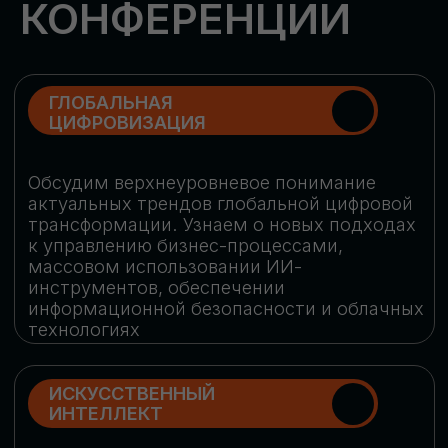
Обменяемся опытом, какие ИИ-решения
в маркетинге и продажах наиболее
востребованы, какие аналитические
платформы и сервисы управления
рекламными кампаниями показывают
наибольшую эффективность
ИНДУСТРИАЛЬНАЯ
РОБОТИЗАЦИЯ
Узнаем, в каких отраслях ИИ
«материализуется», какие роботы
решают сложные бизнес-задачи, а где
только обсуждают концепции
роботизации и потенциальные бюджеты
на тестирование образцов
КИБЕРБЕЗОПАСНОСТЬ
Выясним, как в наши дни уверенно
защищать свой бизнес от киберугроз
нового поколения и не превратить