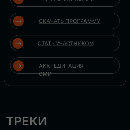
ЦИФРОВИЗАЦИЯ
УПРАВЛЕНИЯ ПЕРСОНАЛОМ
Рассмотрим управление человеческим
капиталом в цифровую эпоху:
комплексные решения для роста
производительности и кейсы
оптимизации процессов найма,
развития, оценки и удержания
сотрудников
ЦИФРОВИЗАЦИЯ
КЛИЕНТСКОГО СЕРВИСА
Разберем кейсы в сфере цифровизации
сопровождения клиентского пути,
включая применение CRM-систем, чат-
ботов, голосовых помощников и
различных аналитических инструментов
ЦИФРОВИЗАЦИЯ
МАРКЕТИНГА И ПРОДАЖ