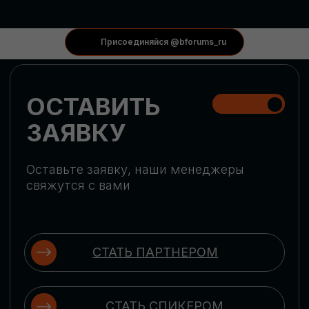
КОНФЕРЕНЦИИ
Присоединяйся @bforums_ru
ГЛОБАЛЬНАЯ
ЦИФРОВИЗАЦИЯ
Обсудим верхнеуровневое понимание
актуальных трендов глобальной цифровой
трансформации. Узнаем о новых подходах
к управлению бизнес-процессами,
массовом использовании ИИ-
инструментов, обеспечении
информационной безопасности и облачных
технологиях
ИСКУССТВЕННЫЙ
ИНТЕЛЛЕКТ
Узнаем как компании адаптируются к
новой ИИ-реальности. Как ИИ-
сотрудники становятся
«полноправными» членами команды, как
ИИ-помощники забирают на себя рутину
и как можно значительно увеличить
производительность без огромных
затрат на нейросети